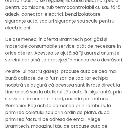
oferta noastră se regăsește: cablu electric special
pentru camioane, tub termocontrolabil cu sau fără
adeziv, conectori electrici, benzi izolatoare,
siguranțe auto, socluri siguranțe sau scule pentru
electricieni.
De asemenea, în oferta Bramitech poți găsi și
materiale consumabile service, atât de necesare în
orice atelier. Acestea te ajută să îți ușurezi anumite
sarcini, dar și să te protejezi în munca ce o desfășori.
Pe site-ul nostru găsești produse auto de cea mai
bună calitate, de la furnizori de top, iar echipa
noastră se asigură că acestea sunt livrate direct la
tine acasă sau la atelierul tău auto, în siguranță, prin
serviciile de curierat rapid, oriunde pe teritoriul
României. Poți achita comanda prin ramburs, la
primirea coletului sau prin ordin de plată, după
primirea facturii pe adresa de email. Alege
Bramitech, magazinul tău de produse auto de