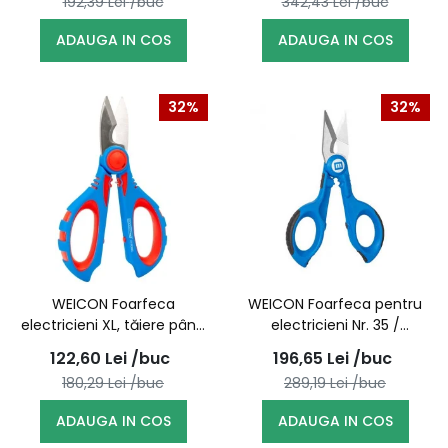
192,39
Lei
/buc
342,43
Lei
/buc
ADAUGA IN COS
ADAUGA IN COS
32%
32%
WEICON Foarfeca
WEICON Foarfeca pentru
electricieni XL, tăiere până
electricieni Nr. 35 /
la 50 mm², cu sertizare /
52000035 (10039667)
122,60
Lei
/buc
196,65
Lei
/buc
10100025
180,29
Lei
/buc
289,19
Lei
/buc
ADAUGA IN COS
ADAUGA IN COS