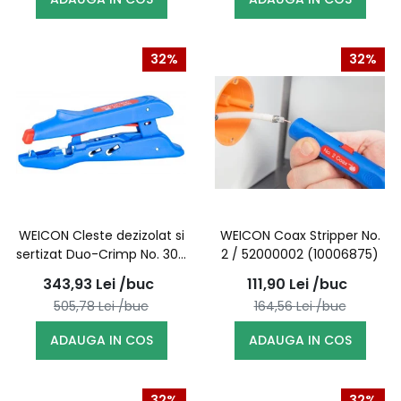
32%
32%
WEICON Cleste dezizolat si
WEICON Coax Stripper No.
sertizat Duo-Crimp No. 300
2 / 52000002 (10006875)
/ 51000300 (10007406)
343,93
Lei
/buc
111,90
Lei
/buc
505,78
Lei
/buc
164,56
Lei
/buc
ADAUGA IN COS
ADAUGA IN COS
32%
32%