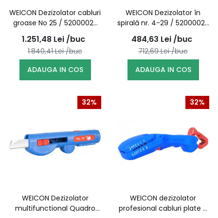
WEICON Dezizolator cabluri
WEICON Dezizolator în
groase No 25 / 52000025
spirală nr. 4-29 / 52000029
(10034292)
(10058056)
1.251,48
Lei
/buc
484,63
Lei
/buc
1.840,41
Lei
/buc
712,69
Lei
/buc
ADAUGA IN COS
ADAUGA IN COS
32%
32%
WEICON Dezizolator
WEICON dezizolator
multifunctional Quadro
profesional cabluri plate si