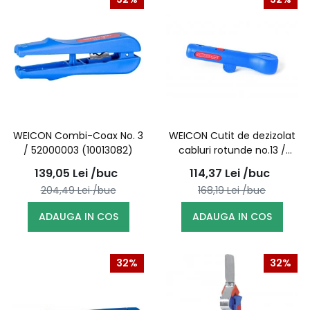
WEICON Combi-Coax No. 3
WEICON Cutit de dezizolat
/ 52000003 (10013082)
cabluri rotunde no.13 /
52000013 (10006883)
139,05
Lei
/buc
114,37
Lei
/buc
204,49
Lei
/buc
168,19
Lei
/buc
ADAUGA IN COS
ADAUGA IN COS
32%
32%