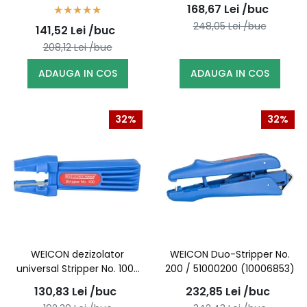
cabluri rotunde Nr 16 /
rotunde / 50058018
168,67
Lei
/buc
52000016 (10038853)
(10068090)
248,05
Lei
/buc
141,52
Lei
/buc
208,12
Lei
/buc
ADAUGA IN COS
ADAUGA IN COS
32%
32%
WEICON dezizolator
WEICON Duo-Stripper No.
universal Stripper No. 100/
200 / 51000200 (10006853)
51000100 (10006798)
130,83
Lei
/buc
232,85
Lei
/buc