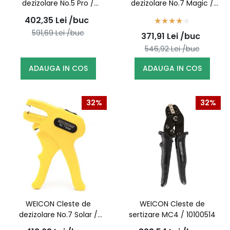
dezizolare No.5 Pro /
dezizolare No.7 Magic /
51005005 (10062070)
51000007 (10018202)
402,35
Lei
/buc
591,69
Lei
/buc
371,91
Lei
/buc
546,92
Lei
/buc
ADAUGA IN COS
ADAUGA IN COS
32%
32%
WEICON Cleste de
WEICON Cleste de
dezizolare No.7 Solar /
sertizare MC4 / 10100514
51002007 (10025011)