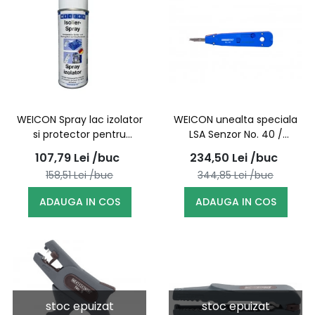
WEICON Spray lac izolator
WEICON unealta speciala
si protector pentru
LSA Senzor No. 40 /
etansare si izolare, 400 ml
52000040 (10054013)
107,79
Lei
/buc
234,50
Lei
/buc
/ 10059805
158,51
Lei
/buc
344,85
Lei
/buc
ADAUGA IN COS
ADAUGA IN COS
stoc epuizat
stoc epuizat