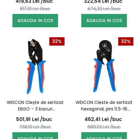
419,63
Lei
/buc
322,54
Lei
/buc
617,10
Lei
/buc
474,32
Lei
/buc
ADAUGA IN COS
ADAUGA IN COS
32%
32%
WEICON Clește de sertizat
WEICON Cleste de sertizat
ERGO – 3 bacuri
hexagonal, pini 0.5-16
interschimbabile pentru
mm2 / 10100513
501,91
Lei
/buc
462,41
Lei
/buc
pini, papuci și MC4 /
738,10
Lei
/buc
680,02
Lei
/buc
10100516
ADAUGA IN COS
ADAUGA IN COS