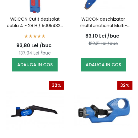
WEICON Cutit dezizolat
WEICON deschizator
cablu 4 - 28 H / 50054328
multifunctional Multi-
(10012844)
Opener / 52800000
83,10
Lei
/buc
(10044966)
122,21
Lei
/buc
93,80
Lei
/buc
137,94
Lei
/buc
ADAUGA IN COS
ADAUGA IN COS
32%
32%