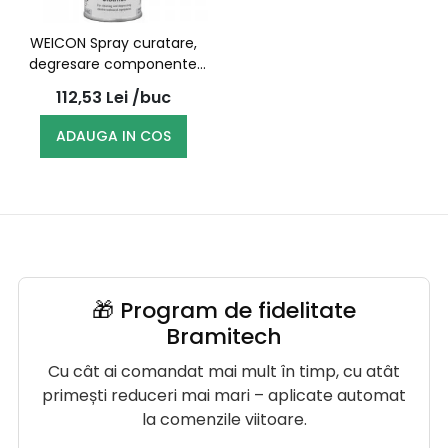
WEICON Spray curatare,
degresare componente
electrotehnice si
112,53
Lei
/buc
mecanice, 400 ml /
11210400 (10030340)
ADAUGA IN COS
🎁 Program de fidelitate
Bramitech
Cu cât ai comandat mai mult în timp, cu atât
primești reduceri mai mari – aplicate automat
la comenzile viitoare.