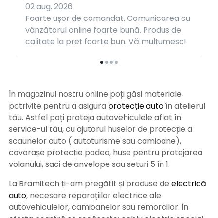
02 aug. 2026
Foarte ușor de comandat. Comunicarea cu
vânzătorul online foarte bună. Produs de
calitate la preț foarte bun. Vă mulțumesc!
În magazinul nostru online poți găsi materiale,
potrivite pentru a asigura
protecție auto
î
n atelierul
tău. Astfel poți proteja autovehiculele aflat în
service-ul tău, cu ajutorul huselor de protecție a
scaunelor auto ( autoturisme sau camioane),
covorașe protecție podea, huse pentru protejarea
volanului, saci de anvelope sau seturi 5 în 1.
La Bramitech ți-am pregătit și produse de
electrică
auto
, necesare reparațiilor electrice ale
autovehiculelor, camioanelor sau remorcilor. În