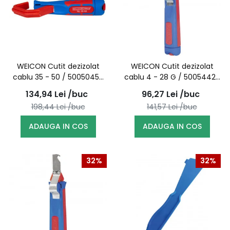
WEICON Cutit dezizolat
WEICON Cutit dezizolat
cablu 35 - 50 / 50050450
cablu 4 - 28 G / 50054428
(10006839)
(10012851)
134,94
Lei
/buc
96,27
Lei
/buc
198,44
Lei
/buc
141,57
Lei
/buc
ADAUGA IN COS
ADAUGA IN COS
32%
32%