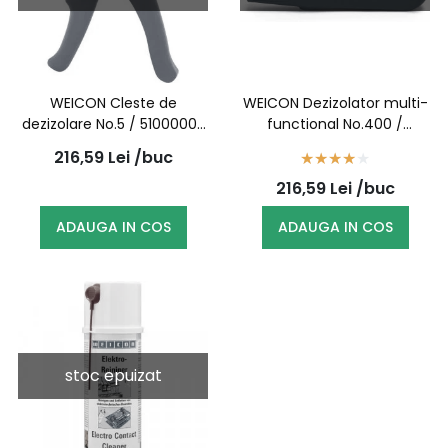
WEICON Cleste de
WEICON Dezizolator multi-
dezizolare No.5 / 51000005
functional No.400 /
(10006786)
51000400 (10001620)
216,59
Lei
/buc
216,59
Lei
/buc
ADAUGA IN COS
ADAUGA IN COS
stoc epuizat