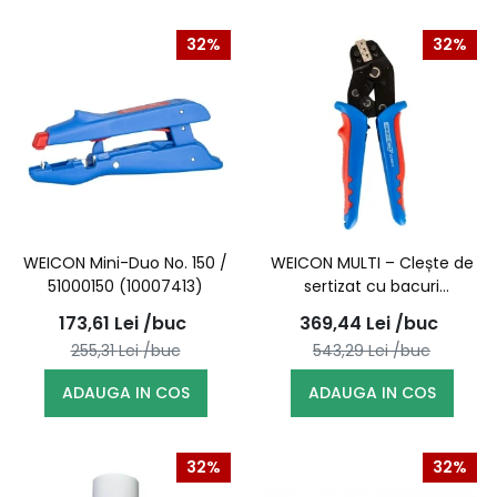
32%
32%
WEICON Mini-Duo No. 150 /
WEICON MULTI – Clește de
51000150 (10007413)
sertizat cu bacuri
interschimbabile (MC4 /
173,61
Lei
/buc
369,44
Lei
/buc
pini / papuci) / 10100515
255,31
Lei
/buc
543,29
Lei
/buc
ADAUGA IN COS
ADAUGA IN COS
32%
32%