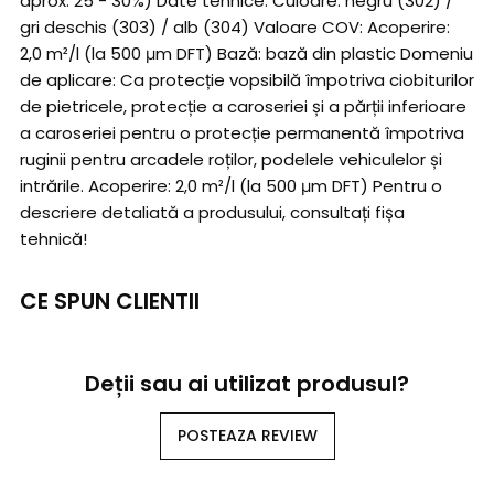
aprox. 25 - 30%) Date tehnice: Culoare: negru (302) /
gri deschis (303) / alb (304) Valoare COV: Acoperire:
2,0 m²/l (la 500 μm DFT) Bază: bază din plastic Domeniu
de aplicare: Ca protecție vopsibilă împotriva ciobiturilor
de pietricele, protecție a caroseriei și a părții inferioare
a caroseriei pentru o protecție permanentă împotriva
ruginii pentru arcadele roților, podelele vehiculelor și
intrările. Acoperire: 2,0 m²/l (la 500 μm DFT) Pentru o
descriere detaliată a produsului, consultați fișa
tehnică!
CE SPUN CLIENTII
Deții sau ai utilizat produsul?
POSTEAZA REVIEW