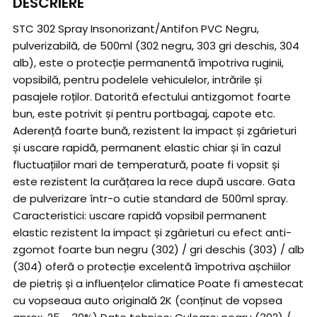
DESCRIERE
STC 302 Spray Insonorizant/Antifon PVC Negru,
pulverizabilă, de 500ml (302 negru, 303 gri deschis, 304
alb), este o protecție permanentă împotriva ruginii,
vopsibilă, pentru podelele vehiculelor, intrările și
pasajele roților. Datorită efectului antizgomot foarte
bun, este potrivit și pentru portbagaj, capote etc.
Aderență foarte bună, rezistent la impact și zgârieturi
și uscare rapidă, permanent elastic chiar și în cazul
fluctuațiilor mari de temperatură, poate fi vopsit și
este rezistent la curățarea la rece după uscare. Gata
de pulverizare într-o cutie standard de 500ml spray.
Caracteristici: uscare rapidă vopsibil permanent
elastic rezistent la impact și zgârieturi cu efect anti-
zgomot foarte bun negru (302) / gri deschis (303) / alb
(304) oferă o protecție excelentă împotriva așchiilor
de pietriș și a influențelor climatice Poate fi amestecat
cu vopseaua auto originală 2K (conținut de vopsea