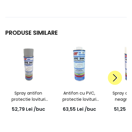
PRODUSE SIMILARE
Spray antifon
Antifon cu PVC,
Spray ce
protectie lovituri
protectie lovituri
neagra,
pietre Gri, 500ml, 303 |
pietre, alb, 1L, 304 |
protectie 
52,79
Lei
/buc
63,55
Lei
/buc
51,25
Le
STC
STC
- 3850,