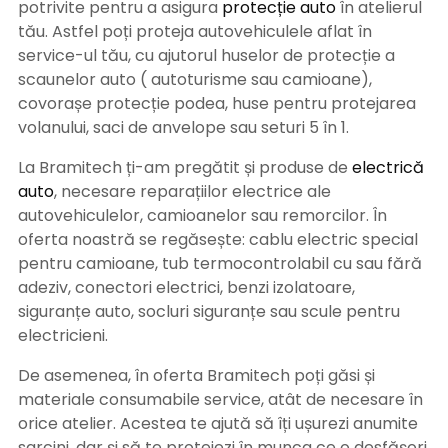
potrivite pentru a asigura
protecție auto
î
n atelierul
tău. Astfel poți proteja autovehiculele aflat în
service-ul tău, cu ajutorul huselor de protecție a
scaunelor auto ( autoturisme sau camioane),
covorașe protecție podea, huse pentru protejarea
volanului, saci de anvelope sau seturi 5 în 1.
La Bramitech ți-am pregătit și produse de
electrică
auto
, necesare reparațiilor electrice ale
autovehiculelor, camioanelor sau remorcilor. În
oferta noastră se regăsește: cablu electric special
pentru camioane, tub termocontrolabil cu sau fără
adeziv, conectori electrici, benzi izolatoare,
siguranțe auto, socluri siguranțe sau scule pentru
electricieni.
De asemenea, în oferta Bramitech poți găsi și
materiale consumabile service, atât de necesare în
orice atelier. Acestea te ajută să îți ușurezi anumite
sarcini, dar și să te protejezi în munca ce o desfășori.