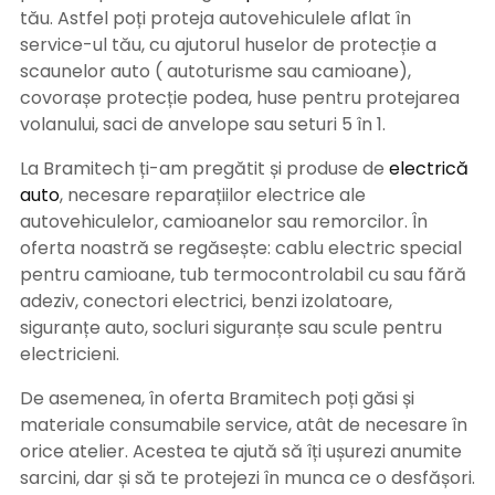
tău. Astfel poți proteja autovehiculele aflat în
service-ul tău, cu ajutorul huselor de protecție a
scaunelor auto ( autoturisme sau camioane),
covorașe protecție podea, huse pentru protejarea
volanului, saci de anvelope sau seturi 5 în 1.
La Bramitech ți-am pregătit și produse de
electrică
auto
, necesare reparațiilor electrice ale
autovehiculelor, camioanelor sau remorcilor. În
oferta noastră se regăsește: cablu electric special
pentru camioane, tub termocontrolabil cu sau fără
adeziv, conectori electrici, benzi izolatoare,
siguranțe auto, socluri siguranțe sau scule pentru
electricieni.
De asemenea, în oferta Bramitech poți găsi și
materiale consumabile service, atât de necesare în
orice atelier. Acestea te ajută să îți ușurezi anumite
sarcini, dar și să te protejezi în munca ce o desfășori.