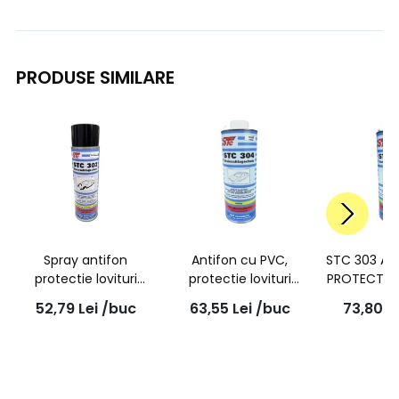
PRODUSE SIMILARE
Spray antifon
Antifon cu PVC,
STC 303 AN
protectie lovituri
protectie lovituri
PROTECTIE 
pietre, negru 500 ml,
pietre, alb, 1L, 304 |
GRI 
52,79
Lei
/buc
63,55
Lei
/buc
73,80
L
302 | STC
STC