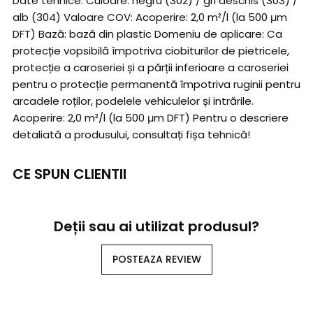
Date tehnice: Culoare: negru (302) / gri deschis (303) /
alb (304) Valoare COV: Acoperire: 2,0 m²/l (la 500 μm
DFT) Bază: bază din plastic Domeniu de aplicare: Ca
protecție vopsibilă împotriva ciobiturilor de pietricele,
protecție a caroseriei și a părții inferioare a caroseriei
pentru o protecție permanentă împotriva ruginii pentru
arcadele roților, podelele vehiculelor și intrările.
Acoperire: 2,0 m²/l (la 500 μm DFT) Pentru o descriere
detaliată a produsului, consultați fișa tehnică!
CE SPUN CLIENTII
Deții sau ai utilizat produsul?
POSTEAZA REVIEW