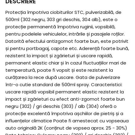
DESCRIERE
Protecția împotriva ciobiturilor STC, pulverizabilă, de
500ml (302 negru, 303 gri deschis, 304 alb), este o
protecție permanentă împotriva ruginii, vopsibilă,
pentru podelele vehiculelor, intrările și pasajele roților.
Datorită efectului antizgomot foarte bun, este potrivit
și pentru portbagaj, capote etc. Aderență foarte bună,
rezistent la impact și zgârieturi și uscare rapidă,
permanent elastic chiar și în cazul fluctuațiilor mari de
temperatură, poate fi vopsit și este rezistent la
curățarea la rece după uscare. Gata de pulverizare
într-o cutie standard de 500ml spray. Caracteristici:
uscare rapidă vopsibil permanent elastic rezistent la
impact și zgârieturi cu efect anti-zgomot foarte bun
negru (302) / gri deschis (303) / alb (304) oferă o
protecție excelentă împotriva așchiilor de pietriș și a
influențelor climatice Poate fi amestecat cu vopseaua
auto originală 2K (conținut de vopsea aprox. 25 - 30%)