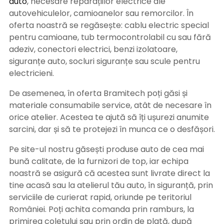
auto
, necesare reparațiilor electrice ale
autovehiculelor, camioanelor sau remorcilor. În
oferta noastră se regăsește: cablu electric special
pentru camioane, tub termocontrolabil cu sau fără
adeziv, conectori electrici, benzi izolatoare,
siguranțe auto, socluri siguranțe sau scule pentru
electricieni.
De asemenea, în oferta Bramitech poți găsi și
materiale consumabile service, atât de necesare în
orice atelier. Acestea te ajută să îți ușurezi anumite
sarcini, dar și să te protejezi în munca ce o desfășori.
Pe site-ul nostru găsești produse auto de cea mai
bună calitate, de la furnizori de top, iar echipa
noastră se asigură că acestea sunt livrate direct la
tine acasă sau la atelierul tău auto, în siguranță, prin
serviciile de curierat rapid, oriunde pe teritoriul
României. Poți achita comanda prin ramburs, la
primirea coletului sau prin ordin de plată, după