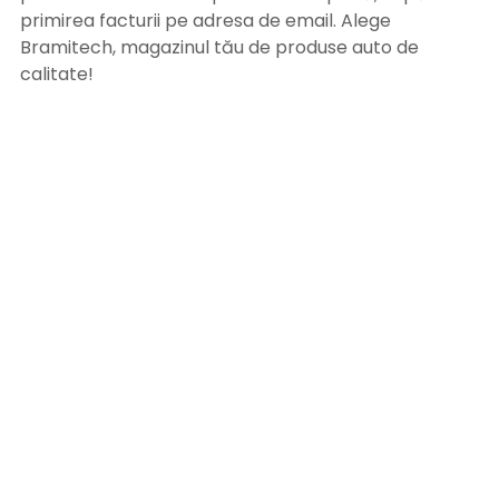
primirea facturii pe adresa de email. Alege
Bramitech, magazinul tău de produse auto de
calitate!
INFORMATII UTILE
Termeni si conditii
Formular retur
Confidentialitate
Politica de Cookies
ANPC
Solutionarea litigiilor
Informatii legale