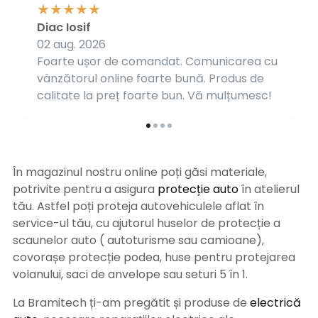
Diac Iosif
02 aug. 2026
Foarte ușor de comandat. Comunicarea cu
vânzătorul online foarte bună. Produs de
calitate la preț foarte bun. Vă mulțumesc!
În magazinul nostru online poți găsi materiale,
potrivite pentru a asigura
protecție auto
î
n atelierul
tău. Astfel poți proteja autovehiculele aflat în
service-ul tău, cu ajutorul huselor de protecție a
scaunelor auto ( autoturisme sau camioane),
covorașe protecție podea, huse pentru protejarea
volanului, saci de anvelope sau seturi 5 în 1.
La Bramitech ți-am pregătit și produse de
electrică