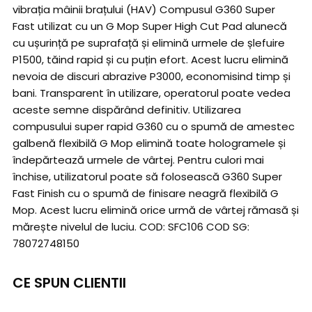
vibrația mâinii brațului (HAV) Compusul G360 Super
Fast utilizat cu un G Mop Super High Cut Pad alunecă
cu ușurință pe suprafață și elimină urmele de șlefuire
P1500, tăind rapid și cu puțin efort. Acest lucru elimină
nevoia de discuri abrazive P3000, economisind timp și
bani. Transparent în utilizare, operatorul poate vedea
aceste semne dispărând definitiv. Utilizarea
compusului super rapid G360 cu o spumă de amestec
galbenă flexibilă G Mop elimină toate hologramele și
îndepărtează urmele de vârtej. Pentru culori mai
închise, utilizatorul poate să folosească G360 Super
Fast Finish cu o spumă de finisare neagră flexibilă G
Mop. Acest lucru elimină orice urmă de vârtej rămasă și
mărește nivelul de luciu. COD: SFC106 COD SG:
78072748150
CE SPUN CLIENTII