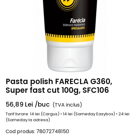
Pasta polish FARECLA G360,
Super fast cut 100g, SFC106
56,89
Lei
/buc
(TVA inclus)
Tarif livrare: 14 lei (Cargus) • 14 lei (Sameday Easybox) • 24 lei
(Sameday la adresa)
Cod produs:
78072748150