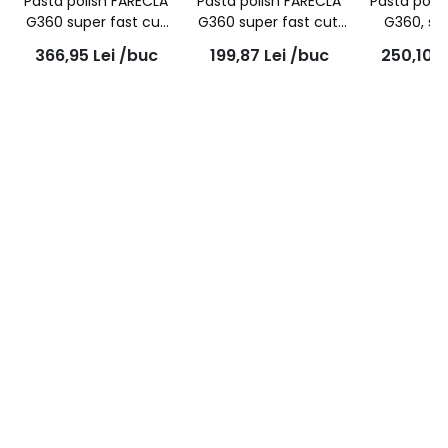
Pasta polish FARECLA
Pasta polish FARECLA
Pasta poli
G360 super fast cut
G360 super fast cut,
G360, su
1L, SFC101
500g, SFC501
finish, 1L
366,95
Lei
/buc
199,87
Lei
/buc
250,10
L