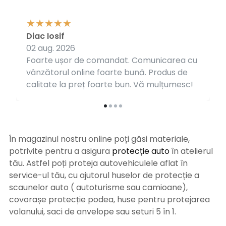
Diac Iosif
02 aug. 2026
Foarte ușor de comandat. Comunicarea cu
vânzătorul online foarte bună. Produs de
calitate la preț foarte bun. Vă mulțumesc!
În magazinul nostru online poți găsi materiale,
potrivite pentru a asigura
protecție auto
î
n atelierul
tău. Astfel poți proteja autovehiculele aflat în
service-ul tău, cu ajutorul huselor de protecție a
scaunelor auto ( autoturisme sau camioane),
covorașe protecție podea, huse pentru protejarea
volanului, saci de anvelope sau seturi 5 în 1.