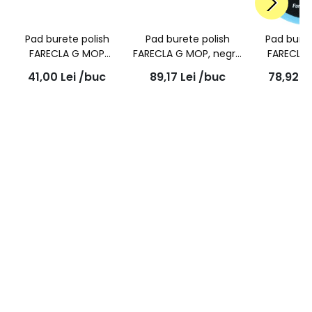
Pad burete polish
Pad burete polish
Pad buret
FARECLA G MOP
FARECLA G MOP, negru
FARECLA 
pentru finish, culoare
angulat, 150mm,
taiere pa
41,00
Lei
/buc
89,17
Lei
/buc
78,92
L
neagra, 75mm,
GMF622
150mm,
GMF301