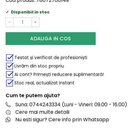
Cod produs:
78072700149
Disponibil in stoc
−
+
ADAUGA IN COS
Testat și verificat de profesioniști
Livrăm din stoc propriu
Ai cont? Primești reducere suplimentară!
Stoc real, actualizat instant
Cum te putem ajuta?
Suna: 0744243334 (Luni - Vineri: 09.00 - 16.00)
Cere mai multe detalii
Nu esti sigur? Cere info prin Whatsapp