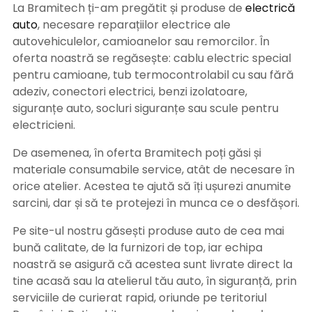
La Bramitech ți-am pregătit și produse de
electrică
auto
, necesare reparațiilor electrice ale
autovehiculelor, camioanelor sau remorcilor. În
oferta noastră se regăsește: cablu electric special
pentru camioane, tub termocontrolabil cu sau fără
adeziv, conectori electrici, benzi izolatoare,
siguranțe auto, socluri siguranțe sau scule pentru
electricieni.
De asemenea, în oferta Bramitech poți găsi și
materiale consumabile service, atât de necesare în
orice atelier. Acestea te ajută să îți ușurezi anumite
sarcini, dar și să te protejezi în munca ce o desfășori.
Pe site-ul nostru găsești produse auto de cea mai
bună calitate, de la furnizori de top, iar echipa
noastră se asigură că acestea sunt livrate direct la
tine acasă sau la atelierul tău auto, în siguranță, prin
serviciile de curierat rapid, oriunde pe teritoriul