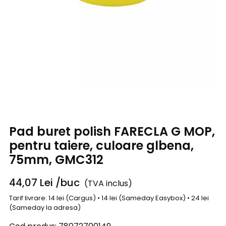
Pad buret polish FARECLA G MOP,
pentru taiere, culoare glbena,
75mm, GMC312
44,07
Lei
/buc
(TVA inclus)
Tarif livrare: 14 lei (Cargus) • 14 lei (Sameday Easybox) • 24 lei
(Sameday la adresa)