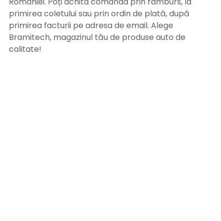
României. Poți achita comanda prin ramburs, la
primirea coletului sau prin ordin de plată, după
primirea facturii pe adresa de email. Alege
Bramitech, magazinul tău de produse auto de
calitate!
INFORMATII UTILE
Termeni si conditii
Formular retur
Confidentialitate
Politica de Cookies
ANPC
Solutionarea litigiilor