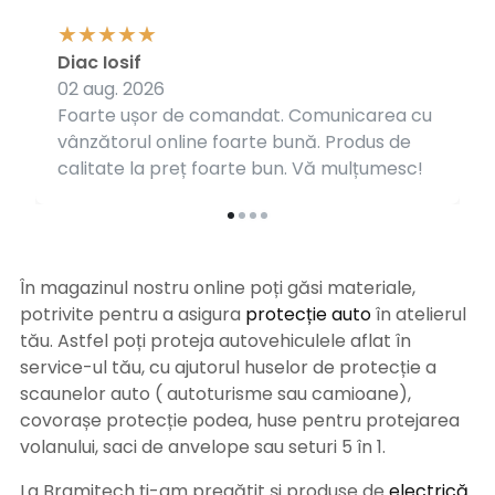
Diac Iosif
02 aug. 2026
Foarte ușor de comandat. Comunicarea cu
vânzătorul online foarte bună. Produs de
calitate la preț foarte bun. Vă mulțumesc!
În magazinul nostru online poți găsi materiale,
potrivite pentru a asigura
protecție auto
î
n atelierul
tău. Astfel poți proteja autovehiculele aflat în
service-ul tău, cu ajutorul huselor de protecție a
scaunelor auto ( autoturisme sau camioane),
covorașe protecție podea, huse pentru protejarea
volanului, saci de anvelope sau seturi 5 în 1.
La Bramitech ți-am pregătit și produse de
electrică