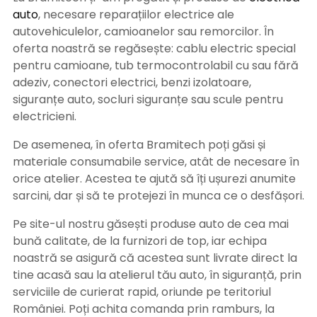
auto
, necesare reparațiilor electrice ale
autovehiculelor, camioanelor sau remorcilor. În
oferta noastră se regăsește: cablu electric special
pentru camioane, tub termocontrolabil cu sau fără
adeziv, conectori electrici, benzi izolatoare,
siguranțe auto, socluri siguranțe sau scule pentru
electricieni.
De asemenea, în oferta Bramitech poți găsi și
materiale consumabile service, atât de necesare în
orice atelier. Acestea te ajută să îți ușurezi anumite
sarcini, dar și să te protejezi în munca ce o desfășori.
Pe site-ul nostru găsești produse auto de cea mai
bună calitate, de la furnizori de top, iar echipa
noastră se asigură că acestea sunt livrate direct la
tine acasă sau la atelierul tău auto, în siguranță, prin
serviciile de curierat rapid, oriunde pe teritoriul
României. Poți achita comanda prin ramburs, la