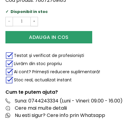
Cod produs:
78072769185
Disponibil in stoc
−
+
ADAUGA IN COS
Testat și verificat de profesioniști
Livrăm din stoc propriu
Ai cont? Primești reducere suplimentară!
Stoc real, actualizat instant
Cum te putem ajuta?
Suna: 0744243334 (Luni - Vineri: 09.00 - 16.00)
Cere mai multe detalii
Nu esti sigur? Cere info prin Whatsapp