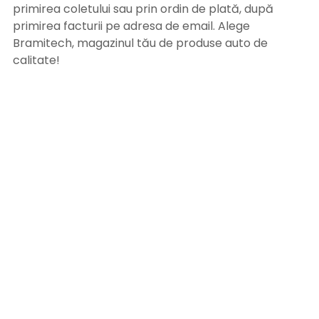
primirea coletului sau prin ordin de plată, după
primirea facturii pe adresa de email. Alege
Bramitech, magazinul tău de produse auto de
calitate!
INFORMATII UTILE
Termeni si conditii
Formular retur
Confidentialitate
Politica de Cookies
ANPC
Solutionarea litigiilor
Informatii legale