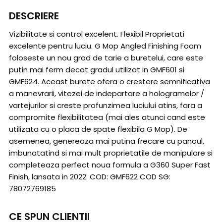
DESCRIERE
Vizibilitate si control excelent. Flexibil Proprietati
excelente pentru luciu. G Mop Angled Finishing Foam
foloseste un nou grad de tarie a buretelui, care este
putin mai ferm decat gradul utilizat in GMF601 si
GMF624. Aceast burete ofera o crestere semnificativa
a manevrarii, vitezei de indepartare a hologramelor /
vartejurilor si creste profunzimea luciului atins, fara a
compromite flexibilitatea (mai ales atunci cand este
utilizata cu o placa de spate flexibila G Mop). De
asemenea, genereaza mai putina frecare cu panoul,
imbunatatind si mai mult proprietatile de manipulare si
completeaza perfect noua formula a G360 Super Fast
Finish, lansata in 2022. COD: GMF622 COD SG:
78072769185
CE SPUN CLIENTII