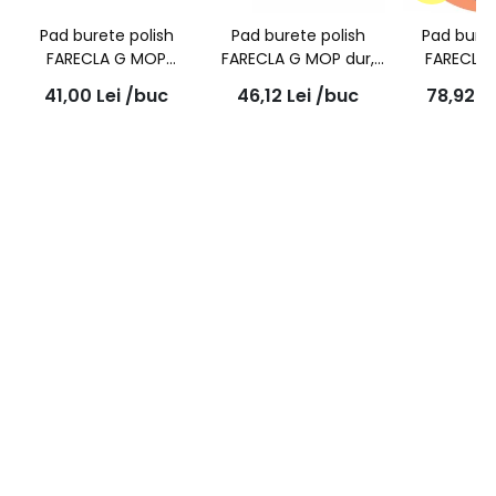
Pad burete polish
Pad burete polish
Pad buret
FARECLA G MOP
FARECLA G MOP dur,
FARECLA 
pentru finish, culoare
galben 150mm cu
pentu fini
41,00
Lei
/buc
46,12
Lei
/buc
78,92
L
neagra, 75mm,
prindere M-14,
75
GMF301
GMH601