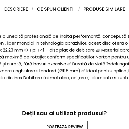
DESCRIERE
CE SPUN CLIENTII
PRODUSE SIMILARE
 unealtă profesională de înaltă performanță, concepută specia
, lider mondial în tehnologia abrazivilor, acest disc oferă o
.0 x 22.23 mm ⚙️ Tip: T41 – disc plat de debitare 🧱 Material ab
teză maximă de rotație: conform specificațiilor Norton pentru un
 și curată, fără bavuri excesive ✅ Durată de viață îndelunga
oare unghiulare standard (Ø115 mm) ✅ Ideal pentru aplicații p
file din inox Debitare foi metalice, colțare și elemente structur
Deții sau ai utilizat produsul?
POSTEAZA REVIEW