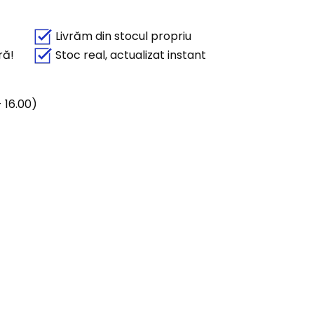
Livrăm din stocul propriu
ră!
Stoc real, actualizat instant
 16.00)