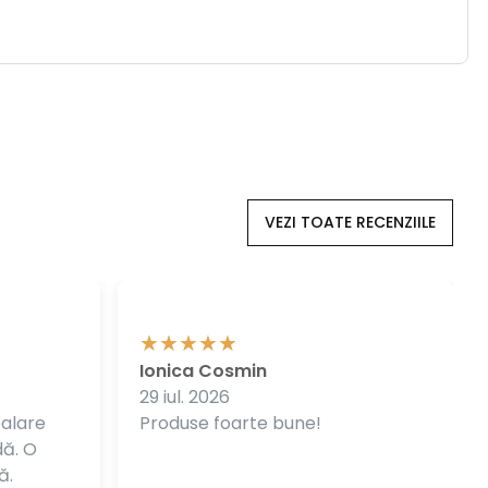
VEZI TOATE RECENZIILE
Ionica Cosmin
29 iul. 2026
balare
Produse foarte bune!
dă. O
ă.