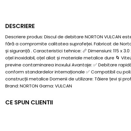
DESCRIERE
Descriere produs: Discul de debitare NORTON VULCAN este o
fără a compromite calitatea suprafeței. Fabricat de Norton 
și siguranță . Caracteristici tehnice: 📏 Dimensiuni: 115 x 3
oțel inoxidabil, oțel aliat și materiale metalice dure 🌀 Vi
previne contaminarea inoxului Avantaje: ✅ Debitare rapidă
conform standardelor internaționale ✅ Compatibil cu poliz
construcții metalice Domenii de utilizare: Tăiere țevi și pro
Brand: NORTON Gama: VULCAN
CE SPUN CLIENTII