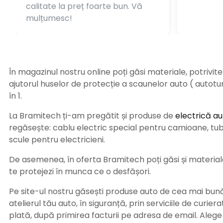
calitate la preț foarte bun. Vă
mulțumesc!
În magazinul nostru online poți găsi materiale, potrivit
ajutorul huselor de protecție a scaunelor auto ( autot
în 1.
La Bramitech ți-am pregătit și produse de
electrică au
regăsește: cablu electric special pentru camioane, tub t
scule pentru electricieni.
De asemenea, în oferta Bramitech poți găsi și materiale 
te protejezi în munca ce o desfășori.
Pe site-ul nostru găsești produse auto de cea mai bună c
atelierul tău auto, în siguranță, prin serviciile de curie
plată, după primirea facturii pe adresa de email. Aleg