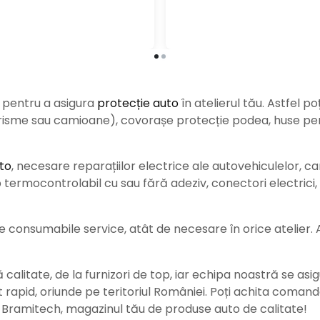
e pentru a asigura
protecție auto
î
n atelierul tău. Astfel po
urisme sau camioane), covorașe protecție podea, huse pent
to
, necesare reparațiilor electrice ale autovehiculelor, c
ermocontrolabil cu sau fără adeziv, conectori electrici, b
consumabile service, atât de necesare în orice atelier. Ace
alitate, de la furnizori de top, iar echipa noastră se asig
rat rapid, oriunde pe teritoriul României. Poți achita coman
e Bramitech, magazinul tău de produse auto de calitate!