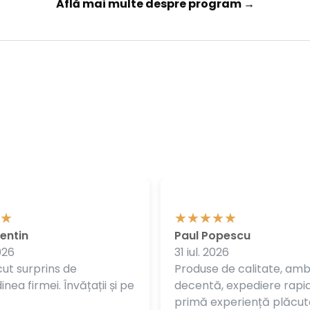
Află mai multe despre program →
entin
Paul Popescu
026
31 iul. 2026
ut surprins de
Produse de calitate, am
nea firmei. Învățații și pe
decentă, expediere rapi
primă experiență plăcut