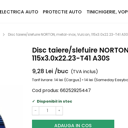
ELECTRICA AUTO
PROTECTIE AUTO
TINICHIGERIE, VOP
Disc taiere/slefuire NORTON, metal-inox, Vulcan, 115x3.0x22.23-T41 A3
Disc taiere/slefuire NORTON
115x3.0x22.23-T41 A30S
9,28
Lei
/buc
(TVA inclus)
Tarif livrare: 14 lei (Cargus) • 14 lei (Sameday Easy
Cod produs:
66252925447
Disponibil in stoc
−
+
ADAUGA IN COS