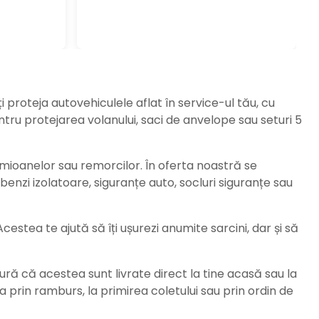
ți proteja autovehiculele aflat în service-ul tău, cu
ru protejarea volanului, saci de anvelope sau seturi 5
amioanelor sau remorcilor. În oferta noastră se
enzi izolatoare, siguranțe auto, socluri siguranțe sau
stea te ajută să îți ușurezi anumite sarcini, dar și să
ură că acestea sunt livrate direct la tine acasă sau la
da prin ramburs, la primirea coletului sau prin ordin de