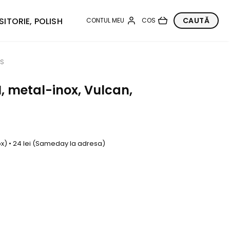
SITORIE, POLISH
0S
, metal-inox, Vulcan,
box) • 24 lei (Sameday la adresa)