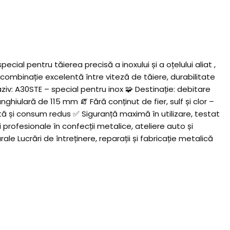
l pentru tăierea precisă a inoxului și a oțelului aliat ,
 combinație excelentă între viteză de tăiere, durabilitate
raziv: A30STE – special pentru inox 🧩 Destinație: debitare
ghiulară de 115 mm 🧯 Fără conținut de fier, sulf și clor –
tă și consum redus ✅ Siguranță maximă în utilizare, testat
rofesionale în confecții metalice, ateliere auto și
ale Lucrări de întreținere, reparații și fabricație metalică