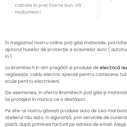
calitate la preț foarte bun. Vă
mulțumesc!
În magazinul nostru online poți găsi materiale, potrivit
ajutorul huselor de protecție a scaunelor auto ( autot
în 1.
La Bramitech ți-am pregătit și produse de
electrică au
regăsește: cablu electric special pentru camioane, tub t
scule pentru electricieni.
De asemenea, în oferta Bramitech poți găsi și materiale 
te protejezi în munca ce o desfășori.
Pe site-ul nostru găsești produse auto de cea mai bună c
atelierul tău auto, în siguranță, prin serviciile de curie
plată, după primirea facturii pe adresa de email. Aleg