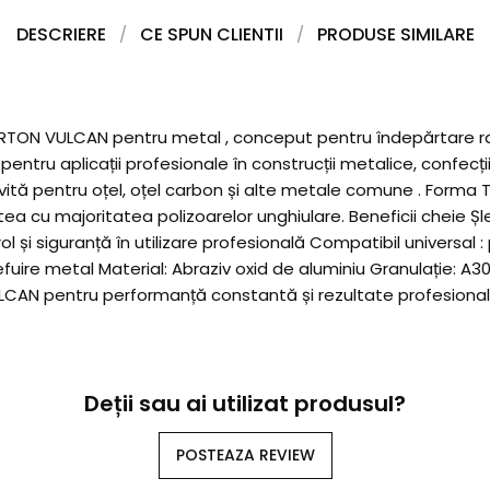
DESCRIERE
CE SPUN CLIENTII
PRODUSE SIMILARE
 NORTON VULCAN pentru metal , conceput pentru îndepărtare ra
pentru aplicații profesionale în construcții metalice, confecți
trivită pentru oțel, oțel carbon și alte metale comune . Forma 
cu majoritatea polizoarelor unghiulare. Beneficii cheie Șle
l și siguranță în utilizare profesională Compatibil universal 
 șlefuire metal Material: Abraziv oxid de aluminiu Granulație
AN pentru performanță constantă și rezultate profesionale î
Deții sau ai utilizat produsul?
POSTEAZA REVIEW