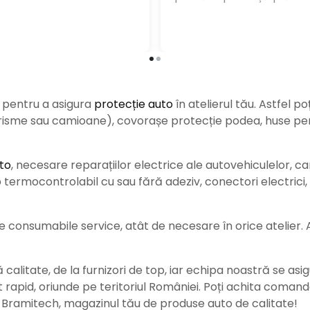
e pentru a asigura
protecție auto
î
n atelierul tău. Astfel po
urisme sau camioane), covorașe protecție podea, huse pent
to
, necesare reparațiilor electrice ale autovehiculelor, c
ermocontrolabil cu sau fără adeziv, conectori electrici, b
consumabile service, atât de necesare în orice atelier. Ace
alitate, de la furnizori de top, iar echipa noastră se asig
rat rapid, oriunde pe teritoriul României. Poți achita coman
e Bramitech, magazinul tău de produse auto de calitate!