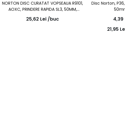
NORTON DISC CURATAT VOPSEAUA R9101,
Disc Norton, P36, p
AOXC, PRINDERE RAPIDA SL3, 50MM,
50mm, 
PORTOCALIU
25,62
Lei
/buc
4,39
Le
21,95
Lei