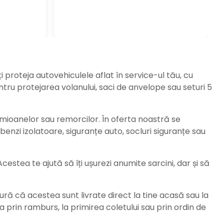
ți proteja autovehiculele aflat în service-ul tău, cu
ru protejarea volanului, saci de anvelope sau seturi 5
amioanelor sau remorcilor. În oferta noastră se
enzi izolatoare, siguranțe auto, socluri siguranțe sau
stea te ajută să îți ușurezi anumite sarcini, dar și să
ură că acestea sunt livrate direct la tine acasă sau la
da prin ramburs, la primirea coletului sau prin ordin de