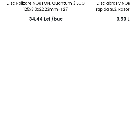
Disc Polizare NORTON, Quantum 3 LCG
Disc abraziv NO
125x3.0x22.23mm-T27
rapida SL3, Raz
34,44
Lei
/buc
9,59
L