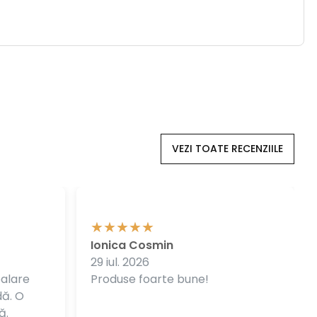
VEZI TOATE RECENZIILE
Ionica Cosmin
29 iul. 2026
balare
Produse foarte bune!
dă. O
ă.