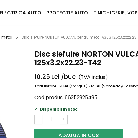
ELECTRICA AUTO
PROTECTIE AUTO
TINICHIGERIE, VOP
u metal
Disc slefuire NORTON VULCAN, pentru metal A30S 125x3.2x22.23
Disc slefuire NORTON VULC
125x3.2x22.23-T42
10,25
Lei
/buc
(TVA inclus)
Tarif livrare: 14 lei (Cargus) • 14 lei (Sameday Easy
Cod produs:
66252925495
Disponibil in stoc
−
+
ADAUGA IN COS