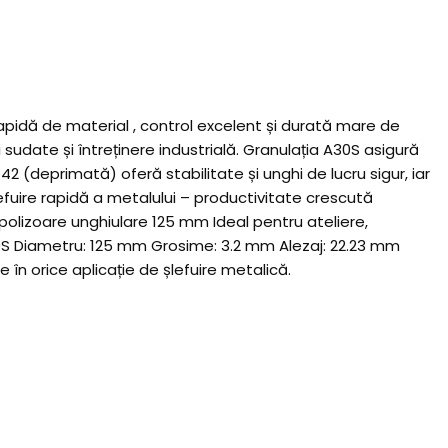
pidă de material , control excelent și durată mare de
i sudate și întreținere industrială. Granulația A30S asigură
T42 (deprimată) oferă stabilitate și unghi de lucru sigur, iar
fuire rapidă a metalului – productivitate crescută
: polizoare unghiulare 125 mm Ideal pentru ateliere,
: A30S Diametru: 125 mm Grosime: 3.2 mm Alezaj: 22.23 mm
n orice aplicație de șlefuire metalică.