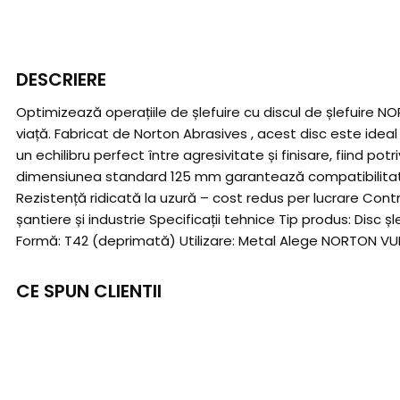
DESCRIERE
Optimizează operațiile de șlefuire cu discul de șlefuire
viață. Fabricat de Norton Abrasives , acest disc este ideal 
un echilibru perfect între agresivitate și finisare, fiind po
dimensiunea standard 125 mm garantează compatibilitatea 
Rezistență ridicată la uzură – cost redus per lucrare Contro
șantiere și industrie Specificații tehnice Tip produs: Disc
Formă: T42 (deprimată) Utilizare: Metal Alege NORTON VULC
CE SPUN CLIENTII