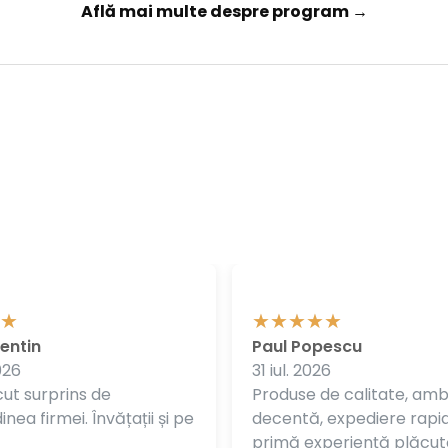
Află mai multe despre program →
entin
Paul Popescu
026
31 iul. 2026
ut surprins de
Produse de calitate, am
nea firmei. Învățații și pe
decentă, expediere rapi
primă experiență plăcut