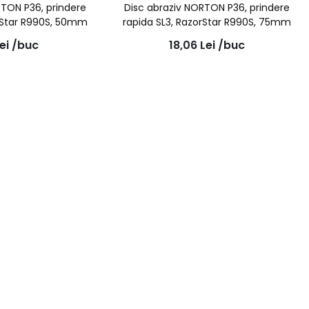
RTON P36, prindere
Disc abraziv NORTON P36, prindere
orStar R990S, 50mm
rapida SL3, RazorStar R990S, 75mm
ei
/buc
18,06
Lei
/buc