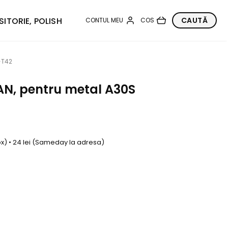
SITORIE, POLISH
-T42
AN, pentru metal A30S
box) • 24 lei (Sameday la adresa)