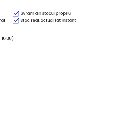
Livrăm din stocul propriu
ră!
Stoc real, actualizat instant
 16.00)