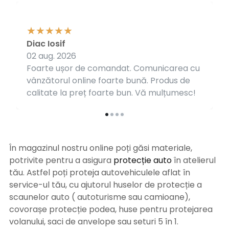
Diac Iosif
02 aug. 2026
Foarte ușor de comandat. Comunicarea cu
vânzătorul online foarte bună. Produs de
calitate la preț foarte bun. Vă mulțumesc!
În magazinul nostru online poți găsi materiale,
potrivite pentru a asigura
protecție auto
î
n atelierul
tău. Astfel poți proteja autovehiculele aflat în
service-ul tău, cu ajutorul huselor de protecție a
scaunelor auto ( autoturisme sau camioane),
covorașe protecție podea, huse pentru protejarea
volanului, saci de anvelope sau seturi 5 în 1.