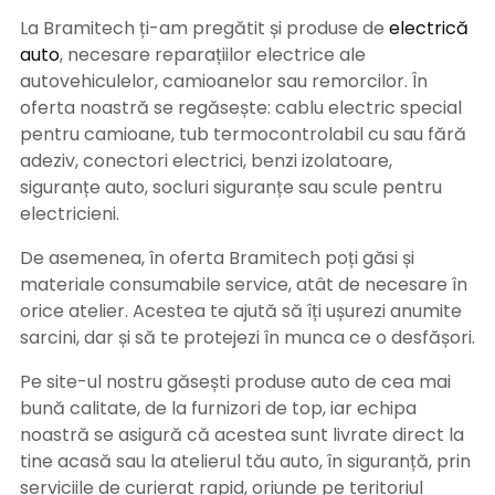
La Bramitech ți-am pregătit și produse de
electrică
auto
, necesare reparațiilor electrice ale
autovehiculelor, camioanelor sau remorcilor. În
oferta noastră se regăsește: cablu electric special
pentru camioane, tub termocontrolabil cu sau fără
adeziv, conectori electrici, benzi izolatoare,
siguranțe auto, socluri siguranțe sau scule pentru
electricieni.
De asemenea, în oferta Bramitech poți găsi și
materiale consumabile service, atât de necesare în
orice atelier. Acestea te ajută să îți ușurezi anumite
sarcini, dar și să te protejezi în munca ce o desfășori.
Pe site-ul nostru găsești produse auto de cea mai
bună calitate, de la furnizori de top, iar echipa
noastră se asigură că acestea sunt livrate direct la
tine acasă sau la atelierul tău auto, în siguranță, prin
serviciile de curierat rapid, oriunde pe teritoriul