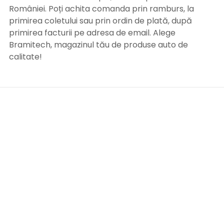
României. Poți achita comanda prin ramburs, la
primirea coletului sau prin ordin de plată, după
primirea facturii pe adresa de email. Alege
Bramitech, magazinul tău de produse auto de
calitate!
INFORMATII UTILE
Termeni si conditii
Formular retur
Confidentialitate
Politica de Cookies
ANPC
Solutionarea litigiilor