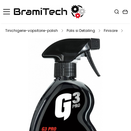
Tinichigerie-vopsitorie-polish
Polis si Detailing
Finisare
Ce