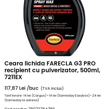
Ceara lichida FARECLA G3 PRO
recipient cu pulverizator, 500ml,
7211EX
117,87
Lei
/buc
(TVA inclus)
Tarif livrare: 14 lei (Cargus) • 14 lei (Sameday Easybox) • 24 lei
(Sameday la adresa)