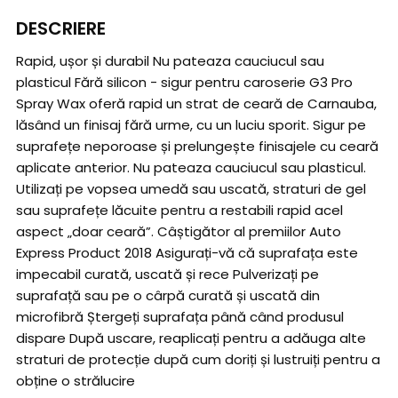
DESCRIERE
Rapid, ușor și durabil Nu pateaza cauciucul sau
plasticul Fără silicon - sigur pentru caroserie G3 Pro
Spray Wax oferă rapid un strat de ceară de Carnauba,
lăsând un finisaj fără urme, cu un luciu sporit. Sigur pe
suprafețe neporoase și prelungește finisajele cu ceară
aplicate anterior. Nu pateaza cauciucul sau plasticul.
Utilizați pe vopsea umedă sau uscată, straturi de gel
sau suprafețe lăcuite pentru a restabili rapid acel
aspect „doar ceară”. Câștigător al premiilor Auto
Express Product 2018 Asigurați-vă că suprafața este
impecabil curată, uscată și rece Pulverizați pe
suprafață sau pe o cârpă curată și uscată din
microfibră Ștergeți suprafața până când produsul
dispare După uscare, reaplicați pentru a adăuga alte
straturi de protecție după cum doriți și lustruiți pentru a
obține o strălucire