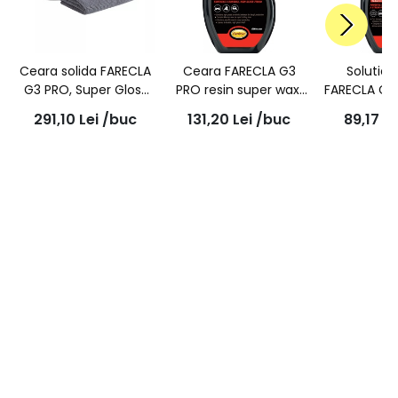
Ceara solida FARECLA
Ceara FARECLA G3
Solutie 
G3 PRO, Super Gloss
PRO resin super wax,
FARECLA G3
Wax 2.0, 7266, 150g
500ml, 7166EX
cleaner,
291,10
Lei
/buc
131,20
Lei
/buc
89,17
Le
720