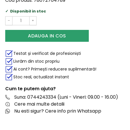
Cod produs:
78072764789
Disponibil in stoc
−
+
ADAUGA IN COS
Testat și verificat de profesioniști
Livrăm din stoc propriu
Ai cont? Primești reducere suplimentară!
Stoc real, actualizat instant
Cum te putem ajuta?
Suna: 0744243334 (Luni - Vineri: 09.00 - 16.00)
Cere mai multe detalii
Nu esti sigur? Cere info prin Whatsapp