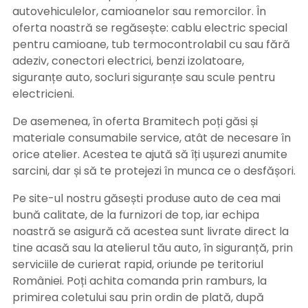
autovehiculelor, camioanelor sau remorcilor. În
oferta noastră se regăsește: cablu electric special
pentru camioane, tub termocontrolabil cu sau fără
adeziv, conectori electrici, benzi izolatoare,
siguranțe auto, socluri siguranțe sau scule pentru
electricieni.
De asemenea, în oferta Bramitech poți găsi și
materiale consumabile service, atât de necesare în
orice atelier. Acestea te ajută să îți ușurezi anumite
sarcini, dar și să te protejezi în munca ce o desfășori.
Pe site-ul nostru găsești produse auto de cea mai
bună calitate, de la furnizori de top, iar echipa
noastră se asigură că acestea sunt livrate direct la
tine acasă sau la atelierul tău auto, în siguranță, prin
serviciile de curierat rapid, oriunde pe teritoriul
României. Poți achita comanda prin ramburs, la
primirea coletului sau prin ordin de plată, după