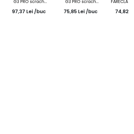
G3 PRO scrach
G3 PRO scrach
FARECLA G3
remover liquid
remover paste, 150ml,
2bc, 
97,37
Lei
/buc
75,85
Lei
/buc
74,82
L
compound, 500ml,
7163
7164-EX