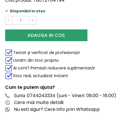
Cod produs:
78072764794
Disponibil in stoc
−
+
ADAUGA IN COS
Testat și verificat de profesioniști
Livrăm din stoc propriu
Ai cont? Primești reducere suplimentară!
Stoc real, actualizat instant
Cum te putem ajuta?
Suna: 0744243334 (Luni - Vineri: 09.00 - 16.00)
Cere mai multe detalii
Nu esti sigur? Cere info prin Whatsapp