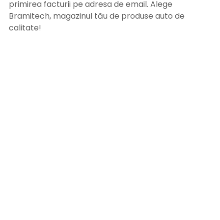
primirea facturii pe adresa de email. Alege
Bramitech, magazinul tău de produse auto de
calitate!
INFORMATII UTILE
Termeni si conditii
Formular retur
Confidentialitate
Politica de Cookies
ANPC
Solutionarea litigiilor
Informatii legale