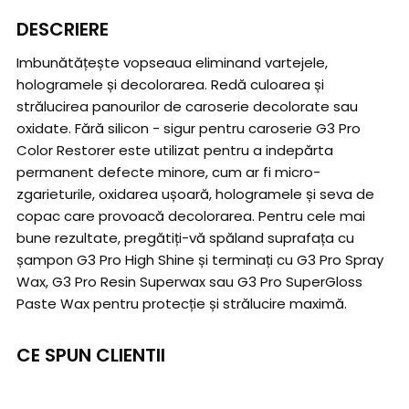
DESCRIERE
Imbunătățește vopseaua eliminand vartejele,
hologramele și decolorarea. Redă culoarea și
strălucirea panourilor de caroserie decolorate sau
oxidate. Fără silicon - sigur pentru caroserie G3 Pro
Color Restorer este utilizat pentru a indepărta
permanent defecte minore, cum ar fi micro-
zgarieturile, oxidarea ușoară, hologramele și seva de
copac care provoacă decolorarea. Pentru cele mai
bune rezultate, pregătiți-vă spăland suprafața cu
șampon G3 Pro High Shine și terminați cu G3 Pro Spray
Wax, G3 Pro Resin Superwax sau G3 Pro SuperGloss
Paste Wax pentru protecție și strălucire maximă.
CE SPUN CLIENTII