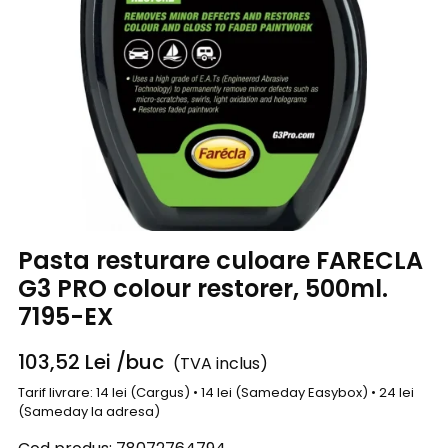
Pasta resturare culoare FARECLA
G3 PRO colour restorer, 500ml.
7195-EX
103,52
Lei
/buc
(TVA inclus)
Tarif livrare: 14 lei (Cargus) • 14 lei (Sameday Easybox) • 24 lei
(Sameday la adresa)