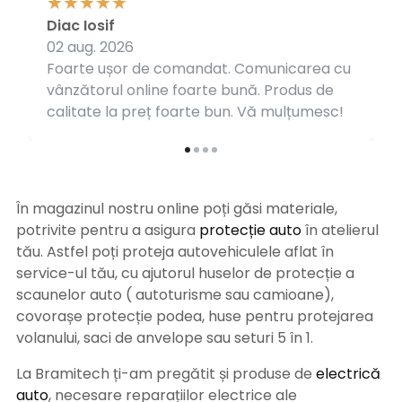
Diac Iosif
02 aug. 2026
Foarte ușor de comandat. Comunicarea cu
vânzătorul online foarte bună. Produs de
calitate la preț foarte bun. Vă mulțumesc!
În magazinul nostru online poți găsi materiale,
potrivite pentru a asigura
protecție auto
î
n atelierul
tău. Astfel poți proteja autovehiculele aflat în
service-ul tău, cu ajutorul huselor de protecție a
scaunelor auto ( autoturisme sau camioane),
covorașe protecție podea, huse pentru protejarea
volanului, saci de anvelope sau seturi 5 în 1.
La Bramitech ți-am pregătit și produse de
electrică
auto
, necesare reparațiilor electrice ale