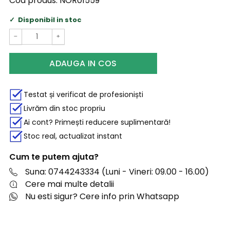
Cod produs:
NOR01559
Disponibil in stoc
−
+
ADAUGA IN COS
Testat și verificat de profesioniști
Livrăm din stoc propriu
Ai cont? Primești reducere suplimentară!
Stoc real, actualizat instant
Cum te putem ajuta?
Suna: 0744243334 (Luni - Vineri: 09.00 - 16.00)
Cere mai multe detalii
Nu esti sigur? Cere info prin Whatsapp