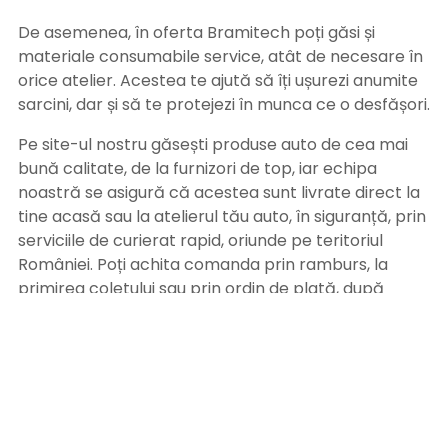
De asemenea, în oferta Bramitech poți găsi și
materiale consumabile service, atât de necesare în
orice atelier. Acestea te ajută să îți ușurezi anumite
sarcini, dar și să te protejezi în munca ce o desfășori.
Pe site-ul nostru găsești produse auto de cea mai
bună calitate, de la furnizori de top, iar echipa
noastră se asigură că acestea sunt livrate direct la
tine acasă sau la atelierul tău auto, în siguranță, prin
serviciile de curierat rapid, oriunde pe teritoriul
României. Poți achita comanda prin ramburs, la
primirea coletului sau prin ordin de plată, după
primirea facturii pe adresa de email. Alege
Bramitech, magazinul tău de produse auto de
calitate!