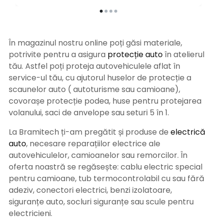
În magazinul nostru online poți găsi materiale,
potrivite pentru a asigura
protecție auto
î
n atelierul
tău. Astfel poți proteja autovehiculele aflat în
service-ul tău, cu ajutorul huselor de protecție a
scaunelor auto ( autoturisme sau camioane),
covorașe protecție podea, huse pentru protejarea
volanului, saci de anvelope sau seturi 5 în 1.
La Bramitech ți-am pregătit și produse de
electrică
auto
, necesare reparațiilor electrice ale
autovehiculelor, camioanelor sau remorcilor. În
oferta noastră se regăsește: cablu electric special
pentru camioane, tub termocontrolabil cu sau fără
adeziv, conectori electrici, benzi izolatoare,
siguranțe auto, socluri siguranțe sau scule pentru
electricieni.