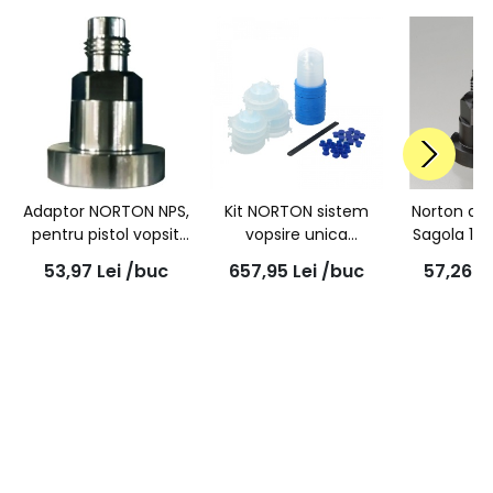
Adaptor NORTON NPS,
Kit NORTON sistem
Norton ad
pentru pistol vopsit
vopsire unica
Sagola 12
IWATA Nr 43A.1
folosinta, Paint
1.5mm Thr
53,97
Lei
/buc
657,95
Lei
/buc
57,26
L
(Norton Paint
Systems Plus - NPS
(4100, 43
System)
750ml, 125µ, 48pungi
GT