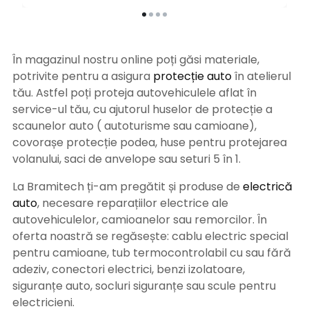
În magazinul nostru online poți găsi materiale,
potrivite pentru a asigura
protecție auto
î
n atelierul
tău. Astfel poți proteja autovehiculele aflat în
service-ul tău, cu ajutorul huselor de protecție a
scaunelor auto ( autoturisme sau camioane),
covorașe protecție podea, huse pentru protejarea
volanului, saci de anvelope sau seturi 5 în 1.
La Bramitech ți-am pregătit și produse de
electrică
auto
, necesare reparațiilor electrice ale
autovehiculelor, camioanelor sau remorcilor. În
oferta noastră se regăsește: cablu electric special
pentru camioane, tub termocontrolabil cu sau fără
adeziv, conectori electrici, benzi izolatoare,
siguranțe auto, socluri siguranțe sau scule pentru
electricieni.