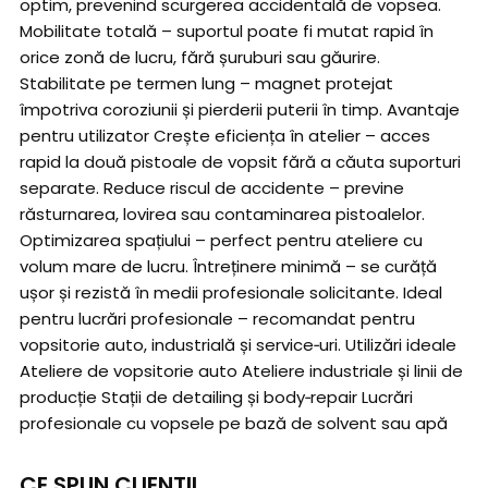
optim, prevenind scurgerea accidentală de vopsea.
Mobilitate totală – suportul poate fi mutat rapid în
orice zonă de lucru, fără șuruburi sau găurire.
Stabilitate pe termen lung – magnet protejat
împotriva coroziunii și pierderii puterii în timp. Avantaje
pentru utilizator Crește eficiența în atelier – acces
rapid la două pistoale de vopsit fără a căuta suporturi
separate. Reduce riscul de accidente – previne
răsturnarea, lovirea sau contaminarea pistoalelor.
Optimizarea spațiului – perfect pentru ateliere cu
volum mare de lucru. Întreținere minimă – se curăță
ușor și rezistă în medii profesionale solicitante. Ideal
pentru lucrări profesionale – recomandat pentru
vopsitorie auto, industrială și service‑uri. Utilizări ideale
Ateliere de vopsitorie auto Ateliere industriale și linii de
producție Stații de detailing și body‑repair Lucrări
profesionale cu vopsele pe bază de solvent sau apă
CE SPUN CLIENTII