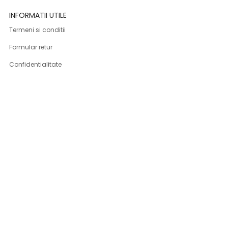
INFORMATII UTILE
Termeni si conditii
Formular retur
Confidentialitate
Politica de Cookies
ANPC
Solutionarea litigiilor
Informatii legale
ASISTENTA
Contact
Cum cumpar
Cum platesc