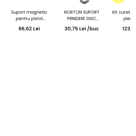
Suport magnetic
NORTON SUPORT
Kit curatar
pentru pistol
PRINDERE DISC
piese
vopsitorie | AG
CURATAT VOPSEA
66,62
Lei
30,75
Lei
/buc
123,
150MM