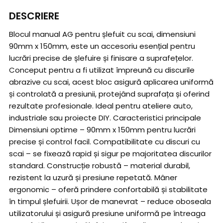
DESCRIERE
Blocul manual AG pentru șlefuit cu scai, dimensiuni
90mm x 150mm, este un accesoriu esențial pentru
lucrări precise de șlefuire și finisare a suprafețelor.
Conceput pentru a fi utilizat împreună cu discurile
abrazive cu scai, acest bloc asigură aplicarea uniformă
și controlată a presiunii, protejând suprafața și oferind
rezultate profesionale. Ideal pentru ateliere auto,
industriale sau proiecte DIY. Caracteristici principale
Dimensiuni optime – 90mm x 150mm pentru lucrări
precise și control facil. Compatibilitate cu discuri cu
scai – se fixează rapid și sigur pe majoritatea discurilor
standard. Construcție robustă – material durabil,
rezistent la uzură și presiune repetată. Mâner
ergonomic – oferă prindere confortabilă și stabilitate
în timpul șlefuirii. Ușor de manevrat – reduce oboseala
utilizatorului și asigură presiune uniformă pe întreaga