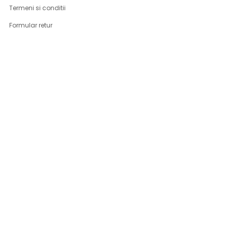
Termeni si conditii
Formular retur
Confidentialitate
Politica de Cookies
ANPC
Solutionarea litigiilor
Informatii legale
ASISTENTA
Contact
Cum cumpar
Cum platesc
Livrarea produselor
Returnare produse