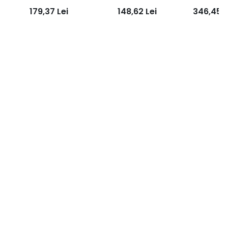
70*420mm | AG
70*198mm | AG
discuri Mu
179,37
Lei
148,62
Lei
346,45
L
duritat
(include
Fest