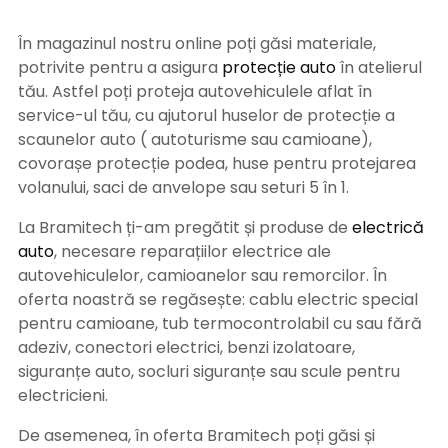
În magazinul nostru online poți găsi materiale,
potrivite pentru a asigura
protecție auto
î
n atelierul
tău. Astfel poți proteja autovehiculele aflat în
service-ul tău, cu ajutorul huselor de protecție a
scaunelor auto ( autoturisme sau camioane),
covorașe protecție podea, huse pentru protejarea
volanului, saci de anvelope sau seturi 5 în 1.
La Bramitech ți-am pregătit și produse de
electrică
auto
, necesare reparațiilor electrice ale
autovehiculelor, camioanelor sau remorcilor. În
oferta noastră se regăsește: cablu electric special
pentru camioane, tub termocontrolabil cu sau fără
adeziv, conectori electrici, benzi izolatoare,
siguranțe auto, socluri siguranțe sau scule pentru
electricieni.
De asemenea, în oferta Bramitech poți găsi și