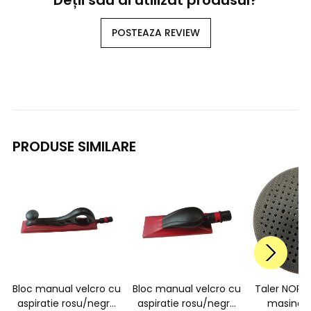
Deții sau ai utilizat produsul?
POSTEAZA REVIEW
PRODUSE SIMILARE
Bloc manual velcro cu
Bloc manual velcro cu
Taler NORT
aspiratie rosu/negru
aspiratie rosu/negru
masina sl