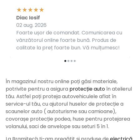
Diac Iosif
02 aug. 2026
Foarte ușor de comandat. Comunicarea cu
vânzătorul online foarte bună. Produs de
calitate la preț foarte bun. Vă mulțumesc!
În magazinul nostru online poți găsi materiale,
potrivite pentru a asigura
protecție auto
î
n atelierul
tău. Astfel poți proteja autovehiculele aflat în
service-ul tău, cu ajutorul huselor de protecție a
scaunelor auto ( autoturisme sau camioane),
covorașe protecție podea, huse pentru protejarea
volanului, saci de anvelope sau seturi 5 în 1.
La Bramitech ți-am pregătit și produse de
electrică