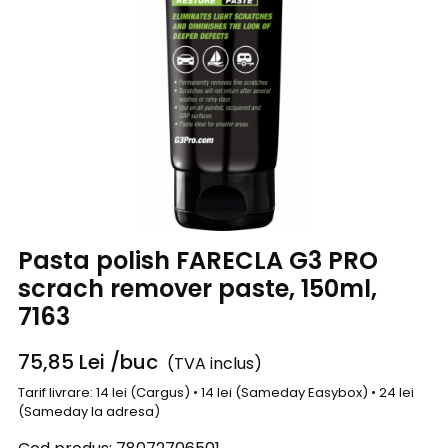
Pasta polish FARECLA G3 PRO
scrach remover paste, 150ml,
7163
75,85
Lei
/buc
(TVA inclus)
Tarif livrare: 14 lei (Cargus) • 14 lei (Sameday Easybox) • 24 lei
(Sameday la adresa)