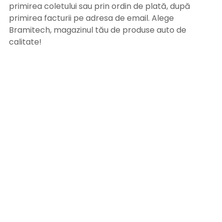
primirea coletului sau prin ordin de plată, după
primirea facturii pe adresa de email. Alege
Bramitech, magazinul tău de produse auto de
calitate!
INFORMATII UTILE
Termeni si conditii
Formular retur
Confidentialitate
Politica de Cookies
ANPC
Solutionarea litigiilor
Informatii legale