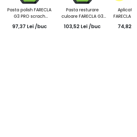
Pasta polish FARECLA
Pasta resturare
Aplicato
G3 PRO scrach
culoare FARECLA G3
FARECLA G3
remover liquid
PRO colour restorer,
2bc, 
97,37
Lei
/buc
103,52
Lei
/buc
74,82
L
compound, 500ml,
500ml. 7195-EX
7164-EX