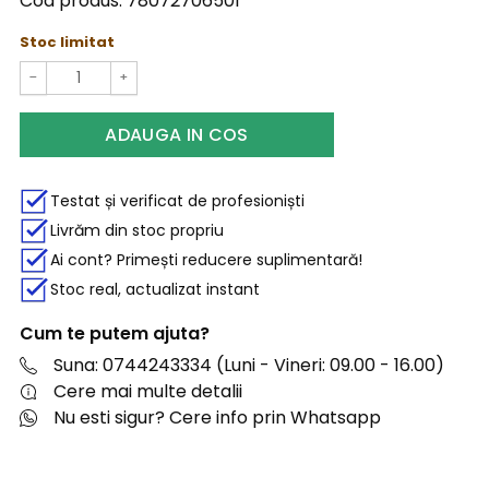
Cod produs:
78072706501
Stoc limitat
−
+
ADAUGA IN COS
Testat și verificat de profesioniști
Livrăm din stoc propriu
Ai cont? Primești reducere suplimentară!
Stoc real, actualizat instant
Cum te putem ajuta?
Suna: 0744243334 (Luni - Vineri: 09.00 - 16.00)
Cere mai multe detalii
Nu esti sigur? Cere info prin Whatsapp