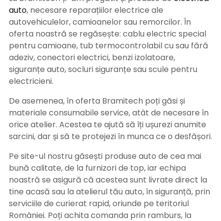
auto
, necesare reparațiilor electrice ale
autovehiculelor, camioanelor sau remorcilor. În
oferta noastră se regăsește: cablu electric special
pentru camioane, tub termocontrolabil cu sau fără
adeziv, conectori electrici, benzi izolatoare,
siguranțe auto, socluri siguranțe sau scule pentru
electricieni.
De asemenea, în oferta Bramitech poți găsi și
materiale consumabile service, atât de necesare în
orice atelier. Acestea te ajută să îți ușurezi anumite
sarcini, dar și să te protejezi în munca ce o desfășori.
Pe site-ul nostru găsești produse auto de cea mai
bună calitate, de la furnizori de top, iar echipa
noastră se asigură că acestea sunt livrate direct la
tine acasă sau la atelierul tău auto, în siguranță, prin
serviciile de curierat rapid, oriunde pe teritoriul
României. Poți achita comanda prin ramburs, la