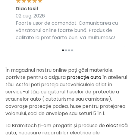
Diac Iosif
02 aug. 2026
Foarte ușor de comandat. Comunicarea cu
vânzătorul online foarte bună. Produs de
calitate la preț foarte bun. Vă mulțumesc!
În magazinul nostru online poți găsi materiale,
potrivite pentru a asigura
protecție auto
î
n atelierul
tău. Astfel poți proteja autovehiculele aflat în
service-ul tău, cu ajutorul huselor de protecție a
scaunelor auto ( autoturisme sau camioane),
covorașe protecție podea, huse pentru protejarea
volanului, saci de anvelope sau seturi 5 în 1.
La Bramitech ți-am pregătit și produse de
electrică
auto
, necesare reparațiilor electrice ale