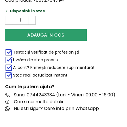
Cod produs:
78072764794
Disponibil in stoc
−
+
ADAUGA IN COS
Testat și verificat de profesioniști
Livrăm din stoc propriu
Ai cont? Primești reducere suplimentară!
Stoc real, actualizat instant
Cum te putem ajuta?
Suna: 0744243334 (Luni - Vineri: 09.00 - 16.00)
Cere mai multe detalii
Nu esti sigur? Cere info prin Whatsapp