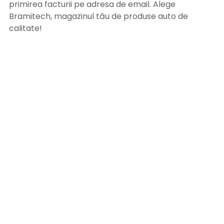
primirea facturii pe adresa de email. Alege
Bramitech, magazinul tău de produse auto de
calitate!
INFORMATII UTILE
Termeni si conditii
Formular retur
Confidentialitate
Politica de Cookies
ANPC
Solutionarea litigiilor
Informatii legale