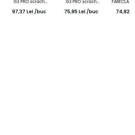
G3 PRO scrach
G3 PRO scrach
FARECLA G3
remover liquid
remover paste, 150ml,
2bc, 
97,37
Lei
/buc
75,85
Lei
/buc
74,82
L
compound, 500ml,
7163
7164-EX