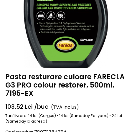
Pasta resturare culoare FARECLA
G3 PRO colour restorer, 500ml.
7195-EX
103,52
Lei
/buc
(TVA inclus)
Tarif livrare: 14 lei (Cargus) • 14 lei (Sameday Easybox) • 24 lei
(Sameday la adresa)