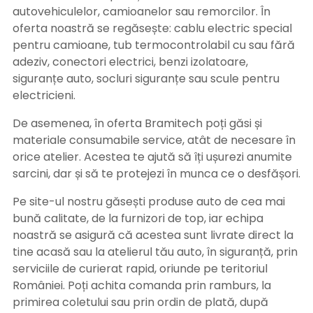
autovehiculelor, camioanelor sau remorcilor. În
oferta noastră se regăsește: cablu electric special
pentru camioane, tub termocontrolabil cu sau fără
adeziv, conectori electrici, benzi izolatoare,
siguranțe auto, socluri siguranțe sau scule pentru
electricieni.
De asemenea, în oferta Bramitech poți găsi și
materiale consumabile service, atât de necesare în
orice atelier. Acestea te ajută să îți ușurezi anumite
sarcini, dar și să te protejezi în munca ce o desfășori.
Pe site-ul nostru găsești produse auto de cea mai
bună calitate, de la furnizori de top, iar echipa
noastră se asigură că acestea sunt livrate direct la
tine acasă sau la atelierul tău auto, în siguranță, prin
serviciile de curierat rapid, oriunde pe teritoriul
României. Poți achita comanda prin ramburs, la
primirea coletului sau prin ordin de plată, după