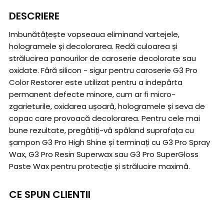
DESCRIERE
Imbunătățește vopseaua eliminand vartejele,
hologramele și decolorarea. Redă culoarea și
strălucirea panourilor de caroserie decolorate sau
oxidate. Fără silicon - sigur pentru caroserie G3 Pro
Color Restorer este utilizat pentru a indepărta
permanent defecte minore, cum ar fi micro-
zgarieturile, oxidarea ușoară, hologramele și seva de
copac care provoacă decolorarea. Pentru cele mai
bune rezultate, pregătiți-vă spăland suprafața cu
șampon G3 Pro High Shine și terminați cu G3 Pro Spray
Wax, G3 Pro Resin Superwax sau G3 Pro SuperGloss
Paste Wax pentru protecție și strălucire maximă.
CE SPUN CLIENTII