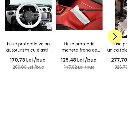
Huse protectie volan
Huse protectie
Huse prot
autoturism cu elastic
maneta frana de
unica folos
- cutie 250 bucati
mana cu elastic -
scaune cam
170,73
Lei
/buc
125,48
Lei
/buc
277,70
L
cutie 500 bucati
250 b
200,86
Lei
/buc
147,62
Lei
/buc
326,70
L