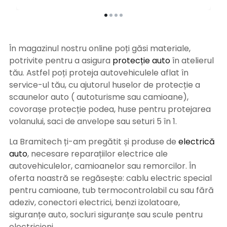
În magazinul nostru online poți găsi materiale,
potrivite pentru a asigura
protecție auto
î
n atelierul
tău. Astfel poți proteja autovehiculele aflat în
service-ul tău, cu ajutorul huselor de protecție a
scaunelor auto ( autoturisme sau camioane),
covorașe protecție podea, huse pentru protejarea
volanului, saci de anvelope sau seturi 5 în 1.
La Bramitech ți-am pregătit și produse de
electrică
auto
, necesare reparațiilor electrice ale
autovehiculelor, camioanelor sau remorcilor. În
oferta noastră se regăsește: cablu electric special
pentru camioane, tub termocontrolabil cu sau fără
adeziv, conectori electrici, benzi izolatoare,
siguranțe auto, socluri siguranțe sau scule pentru
electricieni.