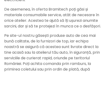
De asemenea, în oferta Bramitech poți găsi și
materiale consumabile service, atât de necesare în
orice atelier. Acestea te ajută să îți ușurezi anumite
sarcini, dar și să te protejezi în munca ce o desfășori.
Pe site-ul nostru găsești produse auto de cea mai
bună calitate, de la furnizori de top, iar echipa
noastră se asigură că acestea sunt livrate direct la
tine acasă sau la atelierul tău auto, în siguranță, prin
serviciile de curierat rapid, oriunde pe teritoriul
României. Poți achita comanda prin ramburs, la
primirea coletului sau prin ordin de plată, după
primirea facturii pe adresa de email. Alege
Bramitech, magazinul tău de produse auto de
calitate!