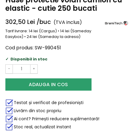
elastic - cutie 250 bucati
302,50
Lei
/buc
(TVA inclus)
Tarif livrare: 14 lei (Cargus) • 14 lei (Sameday
Easybox) • 24 lei (Sameday la adresa)
Cod produs:
SW-990451
Disponibil in stoc
−
+
ADAUGA IN COS
Testat și verificat de profesioniști
Livrăm din stoc propriu
Ai cont? Primești reducere suplimentară!
Stoc real, actualizat instant