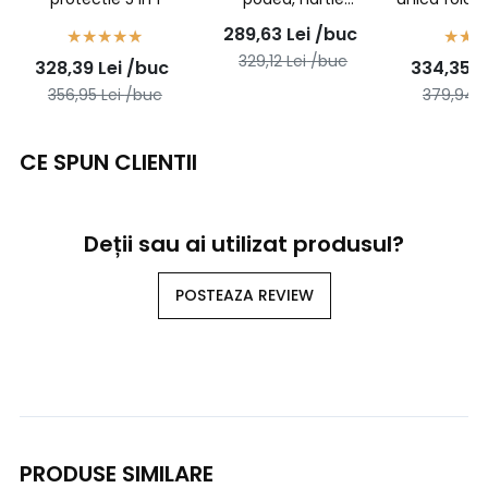
plastifiata - cutie 500
scaune au
289,63
Lei
/buc
bucati
economic -
329,12
Lei
/buc
328,39
Lei
/buc
334,35
L
buc
356,95
Lei
/buc
379,94
L
CE SPUN CLIENTII
Deții sau ai utilizat produsul?
POSTEAZA REVIEW
PRODUSE SIMILARE