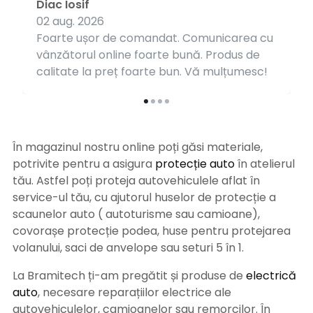
Diac Iosif
02 aug. 2026
Foarte ușor de comandat. Comunicarea cu
vânzătorul online foarte bună. Produs de
calitate la preț foarte bun. Vă mulțumesc!
În magazinul nostru online poți găsi materiale,
potrivite pentru a asigura
protecție auto
î
n atelierul
tău. Astfel poți proteja autovehiculele aflat în
service-ul tău, cu ajutorul huselor de protecție a
scaunelor auto ( autoturisme sau camioane),
covorașe protecție podea, huse pentru protejarea
volanului, saci de anvelope sau seturi 5 în 1.
La Bramitech ți-am pregătit și produse de
electrică
auto
, necesare reparațiilor electrice ale
autovehiculelor, camioanelor sau remorcilor. În