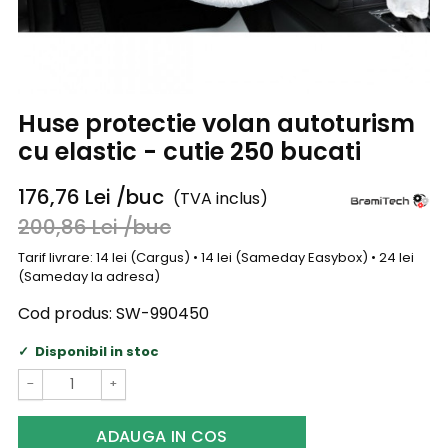
Huse protectie volan autoturism
cu elastic - cutie 250 bucati
176,76
Lei
/buc
(TVA inclus)
200,86
Lei
/buc
Tarif livrare: 14 lei (Cargus) • 14 lei (Sameday Easybox) • 24 lei
(Sameday la adresa)
Cod produs:
SW-990450
Disponibil in stoc
−
+
ADAUGA IN COS