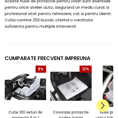
Aceste huse de protectie pentru volan sunt esentiale
pentru orice atelier auto, asigurand un mediu curat si
profesional atat pentru tehnicieni, cat si pentru clienti.
Cutia contine 250 bucati, oferind o cantitate
suficienta pentru multiple interventii.
CUMPARATE FRECVENT IMPREUNA
8%
12%
Cutie 100 seturi de
Covorase protectie
Huse prot
protectie 5 in 1
podea, hartie
unica folos