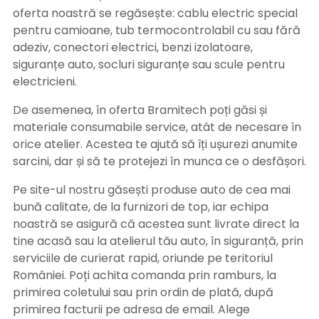
oferta noastră se regăsește: cablu electric special
pentru camioane, tub termocontrolabil cu sau fără
adeziv, conectori electrici, benzi izolatoare,
siguranțe auto, socluri siguranțe sau scule pentru
electricieni.
De asemenea, în oferta Bramitech poți găsi și
materiale consumabile service, atât de necesare în
orice atelier. Acestea te ajută să îți ușurezi anumite
sarcini, dar și să te protejezi în munca ce o desfășori.
Pe site-ul nostru găsești produse auto de cea mai
bună calitate, de la furnizori de top, iar echipa
noastră se asigură că acestea sunt livrate direct la
tine acasă sau la atelierul tău auto, în siguranță, prin
serviciile de curierat rapid, oriunde pe teritoriul
României. Poți achita comanda prin ramburs, la
primirea coletului sau prin ordin de plată, după
primirea facturii pe adresa de email. Alege