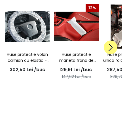
12%
Huse protectie volan
Huse protectie
Huse prot
camion cu elastic -
maneta frana de
unica folos
cutie 250 bucati
mana cu elastic -
scaune cam
302,50
Lei
/buc
129,91
Lei
/buc
287,50
L
cutie 500 bucati
250 b
147,62
Lei
/buc
326,70
L