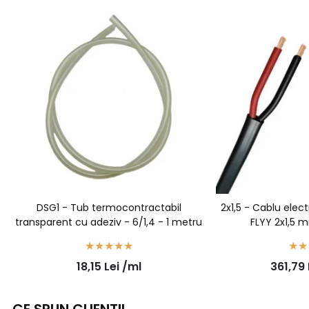
DSG1 - Tub termocontractabil
2x1,5 - Cablu elect
transparent cu adeziv - 6/1,4 - 1 metru
FLYY 2x1,5 
18,15
Lei
/ml
361,79