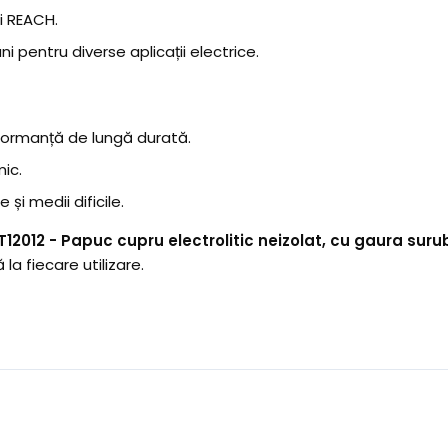
i REACH.
 pentru diverse aplicații electrice.
rformanță de lungă durată.
ic.
și medii dificile.
12012 - Papuc cupru electrolitic neizolat, cu gaura suru
la fiecare utilizare.