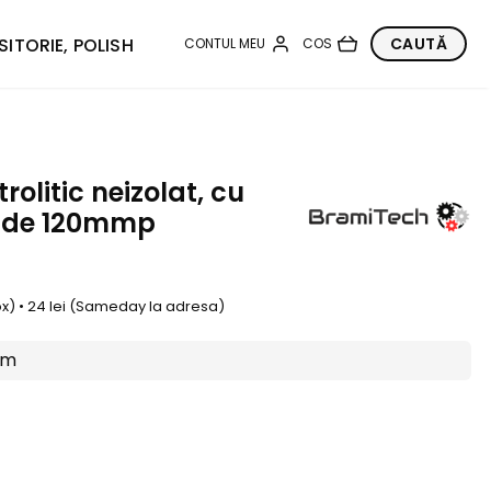
SITORIE, POLISH
olitic neizolat, cu
r de 120mmp
box) • 24 lei (Sameday la adresa)
mm