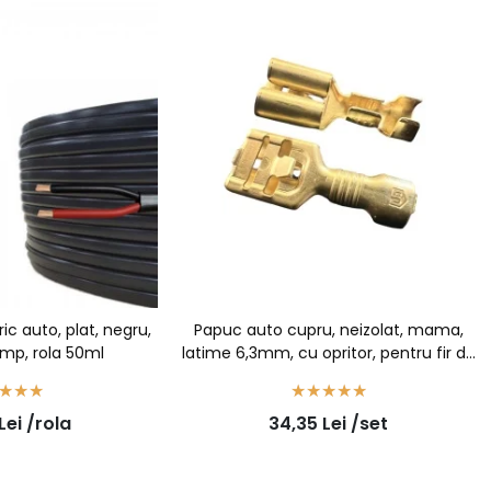
ric auto, plat, negru,
Papuc auto cupru, neizolat, mama,
mmp, rola 50ml
latime 6,3mm, cu opritor, pentru fir de
1,5mm2 - 100buc/set
Lei
/rola
34,35
Lei
/set