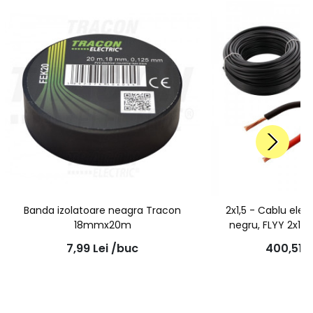
Banda izolatoare neagra Tracon
2x1,5 - Cablu elec
18mmx20m
negru, FLYY 2x1,
7,99
Lei
/buc
400,51
L