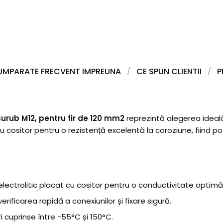
UMPARATE FRECVENT IMPREUNA
CE SPUN CLIENTII
P
surub M12, pentru fir de 120 mm2
reprezintă alegerea ideală 
 cositor pentru o rezistență excelentă la coroziune, fiind potri
u electrolitic placat cu cositor pentru o conductivitate optimă 
erificarea rapidă a conexiunilor și fixare sigură.
i cuprinse între -55°C și 150°C.