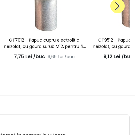
GT7012 - Papuc cupru electrolitic
GT9512 - Papuc cu
neizolat, cu gaura surub M12, pentru fir
neizolat, cu gaura s
de 70mmp
de 9
7,75
Lei
/buc
9,12
Lei
/buc
9,69
Lei
/buc