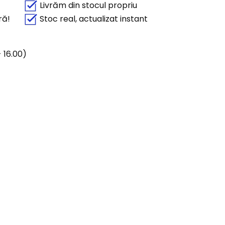
Livrăm din stocul propriu
ră!
Stoc real, actualizat instant
 16.00)