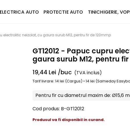
ELECTRICA AUTO
PROTECTIE AUTO
TINICHIGERIE, VOP
 electrolitic neizolat, cu gaura surub M12, pentru fir de 120mmp
GT12012 - Papuc cupru electr
gaura surub M12, pentru fi
19,44
Lei
/buc
(TVA inclus)
Tarif livrare: 14 lei (Cargus) • 14 lei (Sameday Easy
Pentru fir cu diametrul maxim de:
Ø15,6 
Cod produs:
B-GT12012
Produsul va fi disponibil in curand.