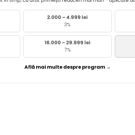
în timp, cu atât primești reduceri mai mari – aplicate a
2.000 – 4.999 lei
3%
16.000 – 29.999 lei
7%
Află mai multe despre program →