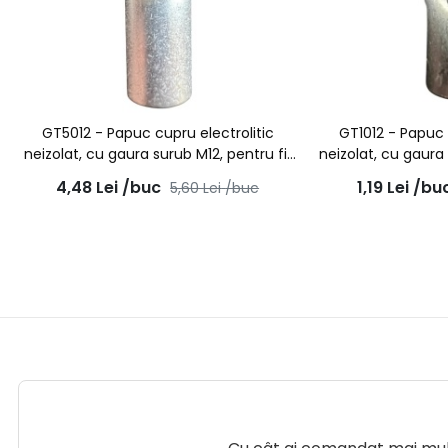
GT5012 - Papuc cupru electrolitic
GT1012 - Papuc 
neizolat, cu gaura surub M12, pentru fir
neizolat, cu gaura 
de 50mmp
de 
4,48
Lei
/buc
1,19
Lei
/bu
5,60
Lei
/buc