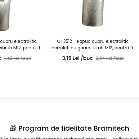
cupru electrolitic
GT3512 - Papuc cupru electrolitic
surub M12, pentru fir
neizolat, cu gaura surub M12, pentru fir
10mmp
de 35mmp
c
3,15
Lei
/buc
1,48
Lei
/buc
3,94
Lei
/buc
🎁 Program de fidelitate Bramitech