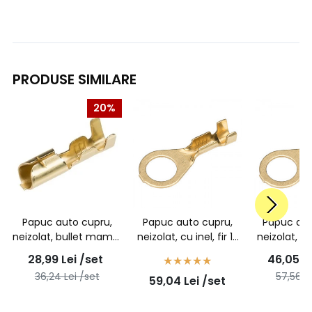
PRODUSE SIMILARE
20%
Papuc auto cupru,
Papuc auto cupru,
Papuc aut
neizolat, bullet mama,
neizolat, cu inel, fir 1-
neizolat, cu 
pentru fir de 1,5-
2,5mm2, Ø6 -
2,5mm2
28,99
Lei
/set
46,05
L
2,5mm2 - 100buc/set
100buc/set
100bu
36,24
Lei
/set
57,56
L
59,04
Lei
/set