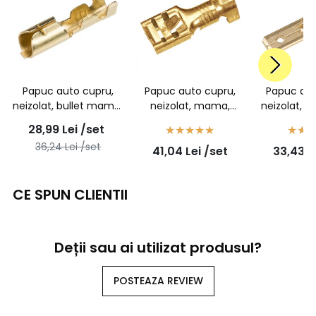
Papuc auto cupru,
Papuc auto cupru,
Papuc aut
neizolat, bullet mama,
neizolat, mama,
neizolat, t
pentru fir de 1,5-
latime 6,3mm, cu
6,3mm, pen
28,99
Lei
/set
2,5mm2 - 100buc/set
opritor, pentru fir de
1,5mm2 - 1
36,24
Lei
/set
41,04
Lei
/set
33,43
L
2,5mm2 - 100buc/set
CE SPUN CLIENTII
Deții sau ai utilizat produsul?
POSTEAZA REVIEW