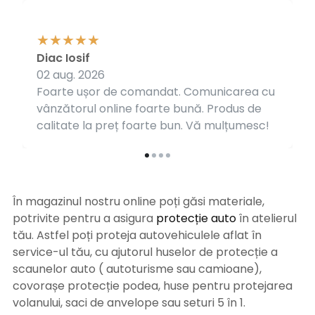
Diac Iosif
02 aug. 2026
Foarte ușor de comandat. Comunicarea cu
vânzătorul online foarte bună. Produs de
calitate la preț foarte bun. Vă mulțumesc!
În magazinul nostru online poți găsi materiale,
potrivite pentru a asigura
protecție auto
î
n atelierul
tău. Astfel poți proteja autovehiculele aflat în
service-ul tău, cu ajutorul huselor de protecție a
scaunelor auto ( autoturisme sau camioane),
covorașe protecție podea, huse pentru protejarea
volanului, saci de anvelope sau seturi 5 în 1.