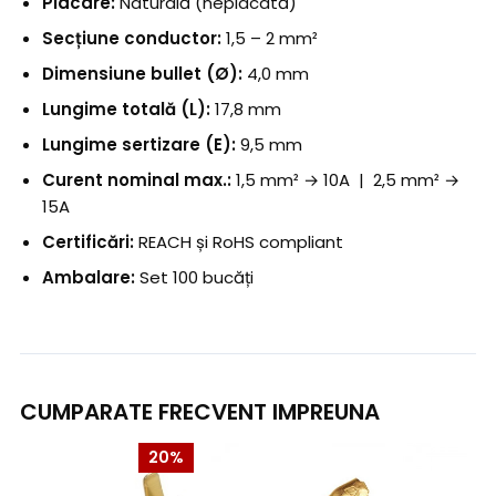
Placare:
Naturală (neplacată)
Secțiune conductor:
1,5 – 2 mm²
Dimensiune bullet (Ø):
4,0 mm
Lungime totală (L):
17,8 mm
Lungime sertizare (E):
9,5 mm
Curent nominal max.:
1,5 mm² → 10A | 2,5 mm² →
15A
Certificări:
REACH și RoHS compliant
Ambalare:
Set 100 bucăți
CUMPARATE FRECVENT IMPREUNA
20%