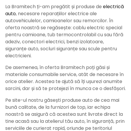
La Bramitech ți-am pregătit și produse de
electrică
auto
, necesare reparațiilor electrice ale
autovehiculelor, camioanelor sau remorcilor. În
oferta noastră se regăsește: cablu electric special
pentru camioane, tub termocontrolabil cu sau fără
adeziv, conectori electrici, benzi izolatoare,
siguranțe auto, socluri siguranțe sau scule pentru
electricieni.
De asemenea, în oferta Bramitech poți găsi și
materiale consumabile service, atât de necesare în
orice atelier. Acestea te ajută să îți ușurezi anumite
sarcini, dar și să te protejezi în munca ce o desfășori.
Pe site-ul nostru găsești produse auto de cea mai
bună calitate, de la furnizori de top, iar echipa
noastră se asigură că acestea sunt livrate direct la
tine acasă sau la atelierul tău auto, în siguranță, prin
serviciile de curierat rapid, oriunde pe teritoriul