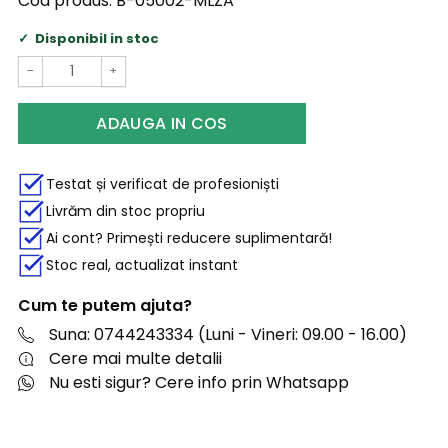
Cod produs:
B-05002-MLZA
Disponibil in stoc
−
+
ADAUGA IN COS
Testat și verificat de profesioniști
Livrăm din stoc propriu
Ai cont? Primești reducere suplimentară!
Stoc real, actualizat instant
Cum te putem ajuta?
Suna: 0744243334 (Luni - Vineri: 09.00 - 16.00)
Cere mai multe detalii
Nu esti sigur? Cere info prin Whatsapp