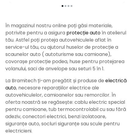
În magazinul nostru online poți găsi materiale,
potrivite pentru a asigura
protecție auto
î
n atelierul
tău. Astfel poți proteja autovehiculele aflat în
service-ul tău, cu ajutorul huselor de protecție a
scaunelor auto ( autoturisme sau camioane),
covorașe protecție podea, huse pentru protejarea
volanului, saci de anvelope sau seturi 5 în 1.
La Bramitech ți-am pregătit și produse de
electrică
auto
, necesare reparațiilor electrice ale
autovehiculelor, camioanelor sau remorcilor. În
oferta noastră se regăsește: cablu electric special
pentru camioane, tub termocontrolabil cu sau fără
adeziv, conectori electrici, benzi izolatoare,
siguranțe auto, socluri siguranțe sau scule pentru
electricieni.