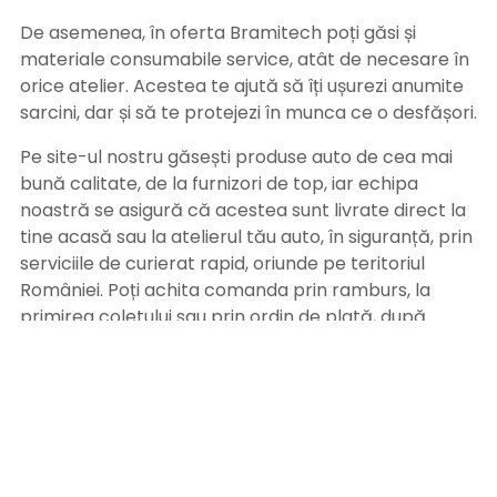
De asemenea, în oferta Bramitech poți găsi și
materiale consumabile service, atât de necesare în
orice atelier. Acestea te ajută să îți ușurezi anumite
sarcini, dar și să te protejezi în munca ce o desfășori.
Pe site-ul nostru găsești produse auto de cea mai
bună calitate, de la furnizori de top, iar echipa
noastră se asigură că acestea sunt livrate direct la
tine acasă sau la atelierul tău auto, în siguranță, prin
serviciile de curierat rapid, oriunde pe teritoriul
României. Poți achita comanda prin ramburs, la
primirea coletului sau prin ordin de plată, după
primirea facturii pe adresa de email. Alege
Bramitech, magazinul tău de produse auto de
calitate!