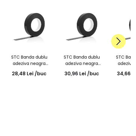
STC Banda dublu
STC Banda dublu
STC Band
adeziva neagra
adeziva neagra
adeziva
6mmx10m
9mmx10m
12mm
28,48
Lei
/buc
30,96
Lei
/buc
34,66
L