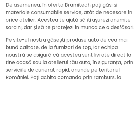
De asemenea, în oferta Bramitech poți găsi și
materiale consumabile service, atât de necesare în
orice atelier. Acestea te ajută să îți ușurezi anumite
sarcini, dar și să te protejezi în munca ce o desfășori.
Pe site-ul nostru găsești produse auto de cea mai
bună calitate, de la furnizori de top, iar echipa
noastră se asigură că acestea sunt livrate direct la
tine acasă sau la atelierul tău auto, în siguranță, prin
serviciile de curierat rapid, oriunde pe teritoriul
României. Poți achita comanda prin ramburs, la
primirea coletului sau prin ordin de plată, după
primirea facturii pe adresa de email. Alege
Bramitech, magazinul tău de produse auto de
calitate!