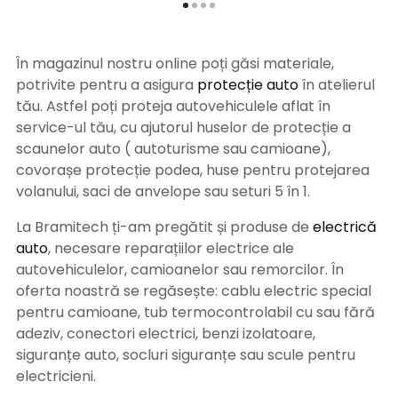
În magazinul nostru online poți găsi materiale,
potrivite pentru a asigura
protecție auto
î
n atelierul
tău. Astfel poți proteja autovehiculele aflat în
service-ul tău, cu ajutorul huselor de protecție a
scaunelor auto ( autoturisme sau camioane),
covorașe protecție podea, huse pentru protejarea
volanului, saci de anvelope sau seturi 5 în 1.
La Bramitech ți-am pregătit și produse de
electrică
auto
, necesare reparațiilor electrice ale
autovehiculelor, camioanelor sau remorcilor. În
oferta noastră se regăsește: cablu electric special
pentru camioane, tub termocontrolabil cu sau fără
adeziv, conectori electrici, benzi izolatoare,
siguranțe auto, socluri siguranțe sau scule pentru
electricieni.