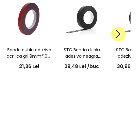
Banda dublu adeziva
STC Banda dublu
STC Band
acrilica gri 9mm*10m
adeziva neagra
adeziva
| AG
6mmx10m
9mmx
21,36
Lei
28,48
Lei
/buc
30,96
L