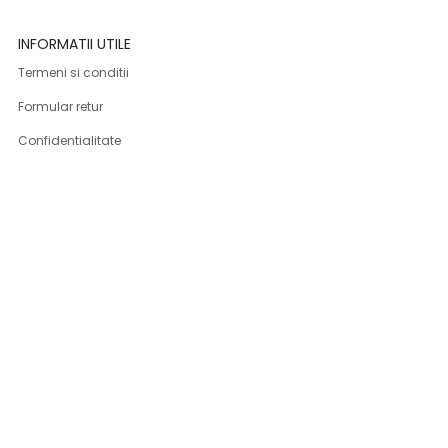
INFORMATII UTILE
Termeni si conditii
Formular retur
Confidentialitate
Politica de Cookies
ANPC
Solutionarea litigiilor
Informatii legale
ASISTENTA
Contact
Cum cumpar
Cum platesc