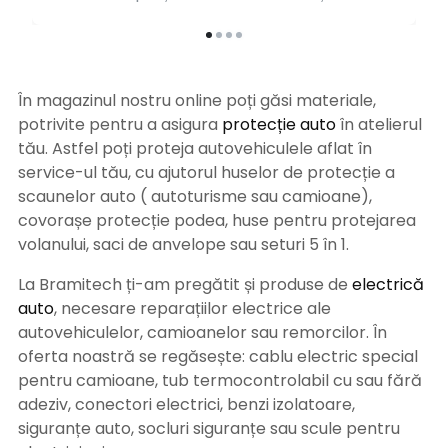
În magazinul nostru online poți găsi materiale,
potrivite pentru a asigura
protecție auto
î
n atelierul
tău. Astfel poți proteja autovehiculele aflat în
service-ul tău, cu ajutorul huselor de protecție a
scaunelor auto ( autoturisme sau camioane),
covorașe protecție podea, huse pentru protejarea
volanului, saci de anvelope sau seturi 5 în 1.
La Bramitech ți-am pregătit și produse de
electrică
auto
, necesare reparațiilor electrice ale
autovehiculelor, camioanelor sau remorcilor. În
oferta noastră se regăsește: cablu electric special
pentru camioane, tub termocontrolabil cu sau fără
adeziv, conectori electrici, benzi izolatoare,
siguranțe auto, socluri siguranțe sau scule pentru