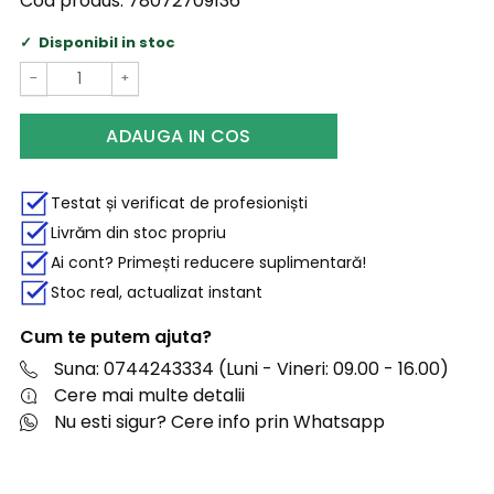
Cod produs:
78072709136
Disponibil in stoc
−
+
ADAUGA IN COS
Testat și verificat de profesioniști
Livrăm din stoc propriu
Ai cont? Primești reducere suplimentară!
Stoc real, actualizat instant
Cum te putem ajuta?
Suna: 0744243334 (Luni - Vineri: 09.00 - 16.00)
Cere mai multe detalii
Nu esti sigur? Cere info prin Whatsapp