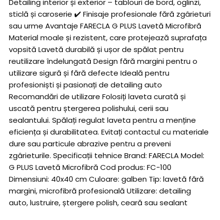
Detailing interior și exterior – tablouri de bord, oglinzi,
sticlă și caroserie ✔️ Finisaje profesionale fără zgârieturi
sau urme Avantaje FARECLA G PLUS Lavetă Microfibră
Material moale și rezistent, care protejează suprafața
vopsită Lavetă durabilă și ușor de spălat pentru
reutilizare îndelungată Design fără margini pentru o
utilizare sigură și fără defecte Ideală pentru
profesioniști și pasionați de detailing auto
Recomandări de utilizare Folosiți laveta curată și
uscată pentru ștergerea polishului, cerii sau
sealantului. Spălați regulat laveta pentru a menține
eficiența și durabilitatea. Evitați contactul cu materiale
dure sau particule abrazive pentru a preveni
zgârieturile. Specificații tehnice Brand: FARECLA Model:
G PLUS Lavetă Microfibră Cod produs: FC-100
Dimensiuni: 40x40 cm Culoare: galben Tip: lavetă fără
margini, microfibră profesională Utilizare: detailing
auto, lustruire, ștergere polish, ceară sau sealant