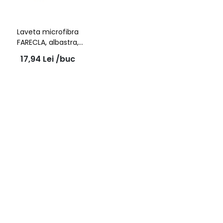
Laveta microfibra
FARECLA, albastra,
fara margini cusute,
17,94
Lei
/buc
40*40cm