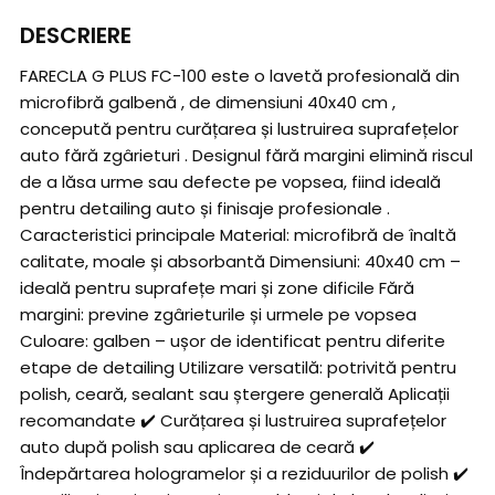
DESCRIERE
FARECLA G PLUS FC-100 este o lavetă profesională din
microfibră galbenă , de dimensiuni 40x40 cm ,
concepută pentru curățarea și lustruirea suprafețelor
auto fără zgârieturi . Designul fără margini elimină riscul
de a lăsa urme sau defecte pe vopsea, fiind ideală
pentru detailing auto și finisaje profesionale .
Caracteristici principale Material: microfibră de înaltă
calitate, moale și absorbantă Dimensiuni: 40x40 cm –
ideală pentru suprafețe mari și zone dificile Fără
margini: previne zgârieturile și urmele pe vopsea
Culoare: galben – ușor de identificat pentru diferite
etape de detailing Utilizare versatilă: potrivită pentru
polish, ceară, sealant sau ștergere generală Aplicații
recomandate ✔️ Curățarea și lustruirea suprafețelor
auto după polish sau aplicarea de ceară ✔️
Îndepărtarea hologramelor și a reziduurilor de polish ✔️