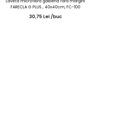
Laveta microfibra galbena fara margini
FARECLA G PLUS , 40x40cm, FC-100
30,75
Lei
/buc