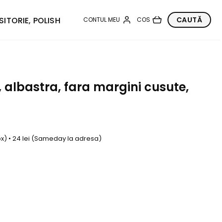
SITORIE, POLISH
 albastra, fara margini cusute,
box) • 24 lei (Sameday la adresa)