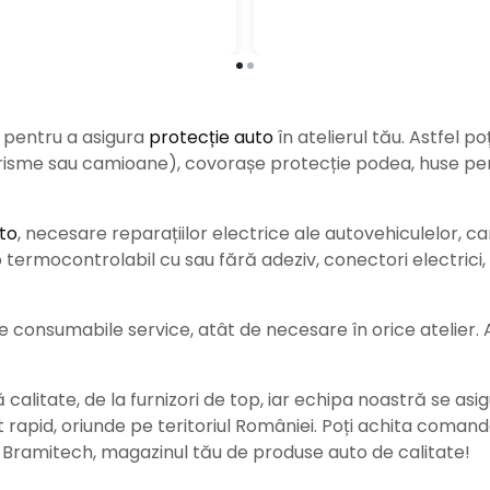
e pentru a asigura
protecție auto
î
n atelierul tău. Astfel po
urisme sau camioane), covorașe protecție podea, huse pent
to
, necesare reparațiilor electrice ale autovehiculelor, c
ermocontrolabil cu sau fără adeziv, conectori electrici, b
consumabile service, atât de necesare în orice atelier. Ace
alitate, de la furnizori de top, iar echipa noastră se asig
rat rapid, oriunde pe teritoriul României. Poți achita coman
e Bramitech, magazinul tău de produse auto de calitate!