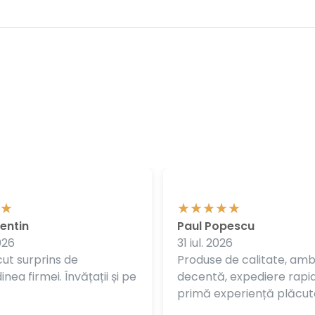
entin
Paul Popescu
026
31 iul. 2026
ut surprins de
Produse de calitate, am
nea firmei. Învățații și pe
decentă, expediere rapi
primă experiență plăcut