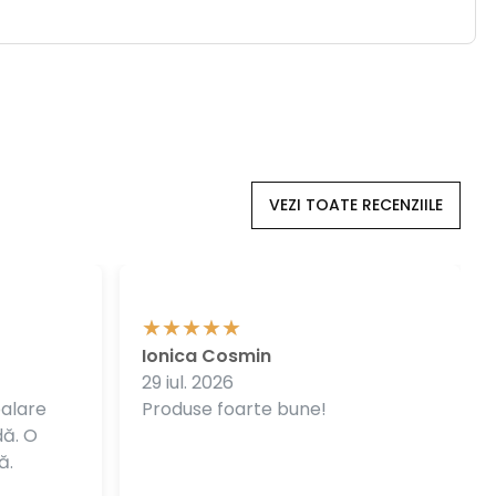
VEZI TOATE RECENZIILE
Ionica Cosmin
29 iul. 2026
balare
Produse foarte bune!
dă. O
ă.