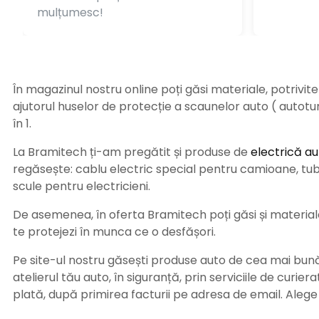
mulțumesc!
În magazinul nostru online poți găsi materiale, potrivit
ajutorul huselor de protecție a scaunelor auto ( autot
în 1.
La Bramitech ți-am pregătit și produse de
electrică au
regăsește: cablu electric special pentru camioane, tub t
scule pentru electricieni.
De asemenea, în oferta Bramitech poți găsi și materiale 
te protejezi în munca ce o desfășori.
Pe site-ul nostru găsești produse auto de cea mai bună c
atelierul tău auto, în siguranță, prin serviciile de curie
plată, după primirea facturii pe adresa de email. Aleg