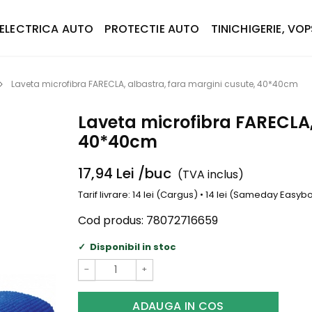
ELECTRICA AUTO
PROTECTIE AUTO
TINICHIGERIE, VOP
Laveta microfibra FARECLA, albastra, fara margini cusute, 40*40cm
Laveta microfibra FARECLA,
40*40cm
17,94
Lei
/buc
(TVA inclus)
Tarif livrare: 14 lei (Cargus) • 14 lei (Sameday Easy
Cod produs:
78072716659
Disponibil in stoc
−
+
ADAUGA IN COS