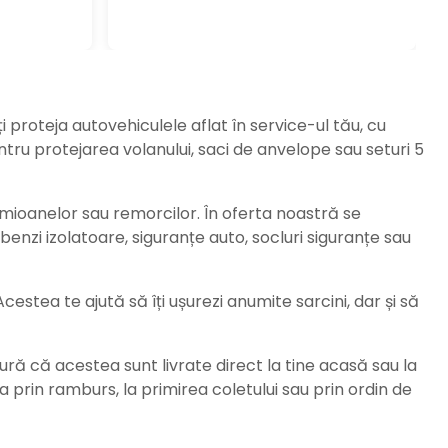
ți proteja autovehiculele aflat în service-ul tău, cu
ru protejarea volanului, saci de anvelope sau seturi 5
amioanelor sau remorcilor. În oferta noastră se
enzi izolatoare, siguranțe auto, socluri siguranțe sau
stea te ajută să îți ușurezi anumite sarcini, dar și să
ură că acestea sunt livrate direct la tine acasă sau la
da prin ramburs, la primirea coletului sau prin ordin de