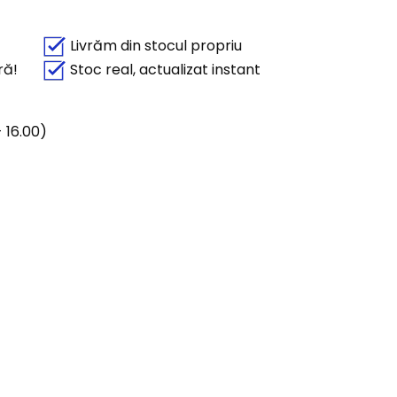
Livrăm din stocul propriu
ră!
Stoc real, actualizat instant
 16.00)