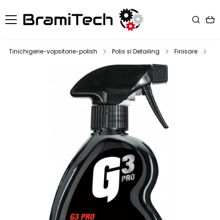
Tinichigerie-vopsitorie-polish
Polis si Detailing
Finisare
So