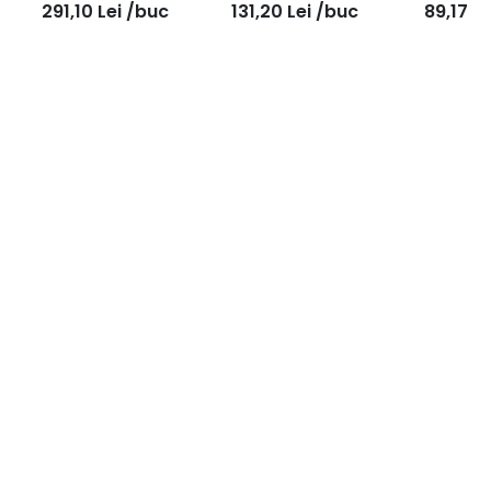
291,10
Lei
/buc
131,20
Lei
/buc
89,17
Le
720