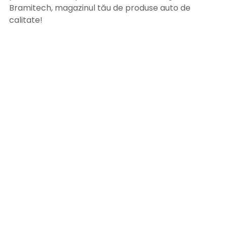
Bramitech, magazinul tău de produse auto de
calitate!
INFORMATII UTILE
Termeni si conditii
Formular retur
Confidentialitate
Politica de Cookies
ANPC
Solutionarea litigiilor
Informatii legale