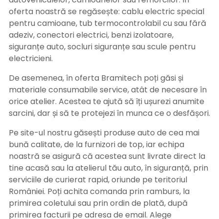
oferta noastră se regăsește: cablu electric special
pentru camioane, tub termocontrolabil cu sau fără
adeziv, conectori electrici, benzi izolatoare,
siguranțe auto, socluri siguranțe sau scule pentru
electricieni.
De asemenea, în oferta Bramitech poți găsi și
materiale consumabile service, atât de necesare în
orice atelier. Acestea te ajută să îți ușurezi anumite
sarcini, dar și să te protejezi în munca ce o desfășori.
Pe site-ul nostru găsești produse auto de cea mai
bună calitate, de la furnizori de top, iar echipa
noastră se asigură că acestea sunt livrate direct la
tine acasă sau la atelierul tău auto, în siguranță, prin
serviciile de curierat rapid, oriunde pe teritoriul
României. Poți achita comanda prin ramburs, la
primirea coletului sau prin ordin de plată, după
primirea facturii pe adresa de email. Alege