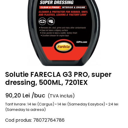
Solutie FARECLA G3 PRO, super
dressing, 500ML, 7201EX
90,20
Lei
/buc
(TVA inclus)
Tarif livrare: 14 lei (Cargus) • 14 lei (Sameday Easybox) • 24 lei
(Sameday la adresa)
Cod produs:
78072764786