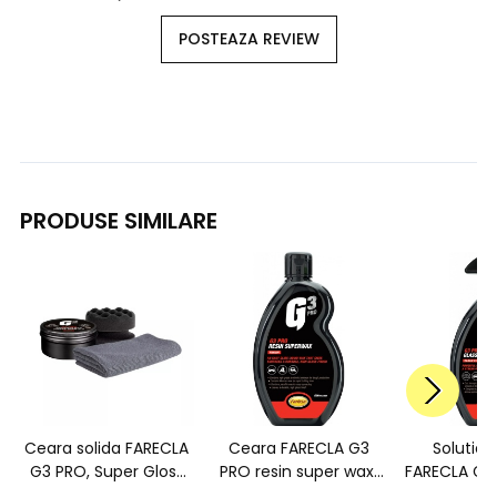
POSTEAZA REVIEW
PRODUSE SIMILARE
Ceara solida FARECLA
Ceara FARECLA G3
Solutie 
G3 PRO, Super Gloss
PRO resin super wax,
FARECLA G3
Wax 2.0, 7266, 150g
500ml, 7166EX
cleaner,