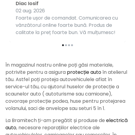
Diac Iosif
02 aug. 2026
Foarte ușor de comandat. Comunicarea cu
vânzătorul online foarte bună. Produs de
calitate la preț foarte bun. Vă mulțumesc!
În magazinul nostru online poți găsi materiale,
potrivite pentru a asigura
protecție auto
î
n atelierul
tău. Astfel poți proteja autovehiculele aflat în
service-ul tău, cu ajutorul huselor de protecție a
scaunelor auto ( autoturisme sau camioane),
covorașe protecție podea, huse pentru protejarea
volanului, saci de anvelope sau seturi 5 în 1.
La Bramitech ți-am pregătit și produse de
electrică
auto
, necesare reparațiilor electrice ale
autovehiculelor, camioanelor sau remorcilor. În