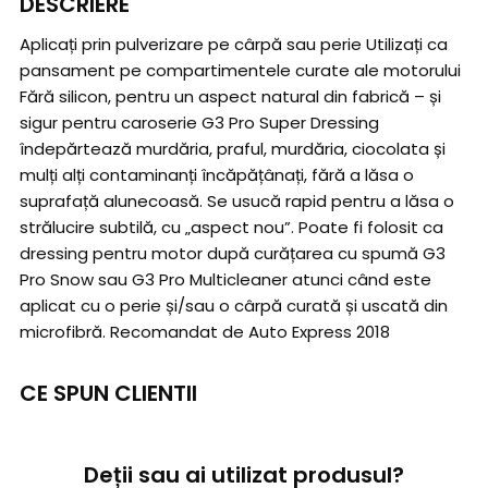
DESCRIERE
Aplicați prin pulverizare pe cârpă sau perie Utilizați ca
pansament pe compartimentele curate ale motorului
Fără silicon, pentru un aspect natural din fabrică – și
sigur pentru caroserie G3 Pro Super Dressing
îndepărtează murdăria, praful, murdăria, ciocolata și
mulți alți contaminanți încăpățânați, fără a lăsa o
suprafață alunecoasă. Se usucă rapid pentru a lăsa o
strălucire subtilă, cu „aspect nou”. Poate fi folosit ca
dressing pentru motor după curățarea cu spumă G3
Pro Snow sau G3 Pro Multicleaner atunci când este
aplicat cu o perie și/sau o cârpă curată și uscată din
microfibră. Recomandat de Auto Express 2018
CE SPUN CLIENTII
Deții sau ai utilizat produsul?