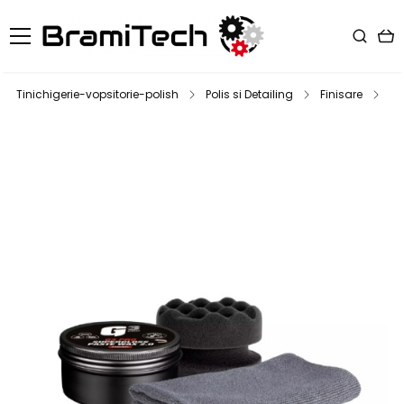
Tinichigerie-vopsitorie-polish
Polis si Detailing
Finisare
Ce