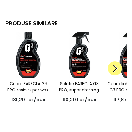
PRODUSE SIMILARE
Ceara FARECLA G3
Solutie FARECLA G3
Ceara lichi
PRO resin super wax,
PRO, super dressing,
G3 PRO rec
500ml, 7166EX
500ML, 7201EX
pulverizat
131,20
Lei
/buc
90,20
Lei
/buc
117,87
L
721