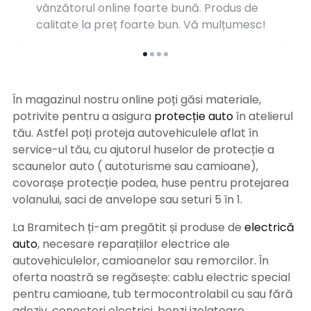
vânzătorul online foarte bună. Produs de
calitate la preț foarte bun. Vă mulțumesc!
În magazinul nostru online poți găsi materiale,
potrivite pentru a asigura
protecție auto
î
n atelierul
tău. Astfel poți proteja autovehiculele aflat în
service-ul tău, cu ajutorul huselor de protecție a
scaunelor auto ( autoturisme sau camioane),
covorașe protecție podea, huse pentru protejarea
volanului, saci de anvelope sau seturi 5 în 1.
La Bramitech ți-am pregătit și produse de
electrică
auto
, necesare reparațiilor electrice ale
autovehiculelor, camioanelor sau remorcilor. În
oferta noastră se regăsește: cablu electric special
pentru camioane, tub termocontrolabil cu sau fără
adeziv, conectori electrici, benzi izolatoare,