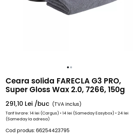
Ceara solida FARECLA G3 PRO,
Super Gloss Wax 2.0, 7266, 150g
291,10
Lei
/buc
(TVA inclus)
Tarif livrare: 14 lei (Cargus) • 14 lei (Sameday Easybox) • 24 lei
(Sameday la adresa)
Cod produs:
66254423795