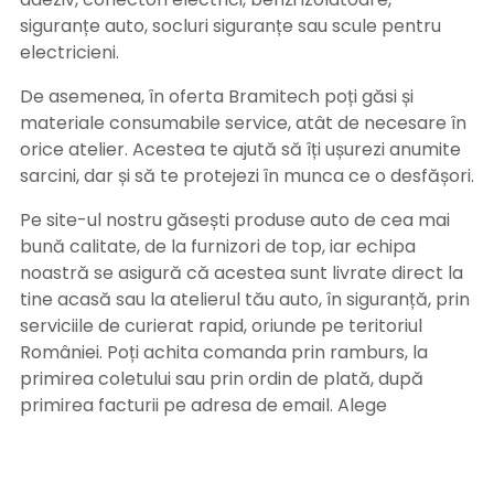
siguranțe auto, socluri siguranțe sau scule pentru
electricieni.
De asemenea, în oferta Bramitech poți găsi și
materiale consumabile service, atât de necesare în
orice atelier. Acestea te ajută să îți ușurezi anumite
sarcini, dar și să te protejezi în munca ce o desfășori.
Pe site-ul nostru găsești produse auto de cea mai
bună calitate, de la furnizori de top, iar echipa
noastră se asigură că acestea sunt livrate direct la
tine acasă sau la atelierul tău auto, în siguranță, prin
serviciile de curierat rapid, oriunde pe teritoriul
României. Poți achita comanda prin ramburs, la
primirea coletului sau prin ordin de plată, după
primirea facturii pe adresa de email. Alege
Bramitech, magazinul tău de produse auto de
calitate!