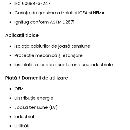
IEC 60684-3-247
Cerințe de grosime a izolației ICEA și NEMA
Ignifug conform ASTM D2671
Aplicații tipice
Izolația cablurilor de joasă tensiune
Protecție mecanică și etanșare
Instalații exterioare, subterane sau industriale
Piață / Domenii de utilizare
OEM
Distribuție energie
Joasă tensiune (LV)
Industrial
Utilități