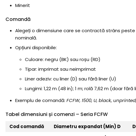
Minerit
Comandă
Alegeți o dimensiune care se contractă strâns peste
nominală.
Opțiuni disponibile:
Culoare: negru (BK) sau roșu (RD)
Tipar: imprimat sau neimprimat
Liner adeziv: cu liner (D) sau fără liner (U)
Lungimi: 1,22 m (48 in); 1 m; rolă 7,62 m (doar fără l
Exemplu de comandă:
FCFW, 1500, U, black, unprinted
Tabel dimensiuni și comenzi – Seria FCFW
Cod comandă
Diametru expandat (Min) D
D