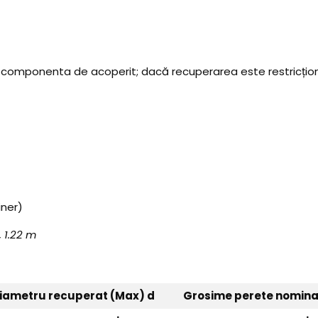
 componenta de acoperit; dacă recuperarea este restricționa
iner)
, 1.22 m
iametru recuperat (Max) d
Grosime perete nomina