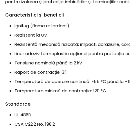
pentru izolarea și protecția îmbinărilor și terminațiilor cablur
Caracteristici și beneficii
Ignifug (flame retardant)
Rezistent la UV
Rezistență mecanică ridicată: impact, abraziune, cor
Liner adeziv termoplastic opțional pentru protecție 
Tensiune nominală până la 2 kV
Raport de contracție: 3:1
Temperatură de operare continuă: −55 °C până la +1
Temperatura minimă de contracție: 120 °C
Standarde
UL 486D
CSA C22.2 No. 198.2