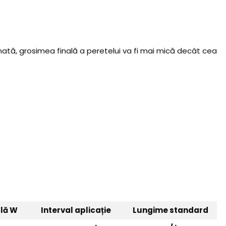
tă, grosimea finală a peretelui va fi mai mică decât cea
lă W
Interval aplicație
Lungime standard