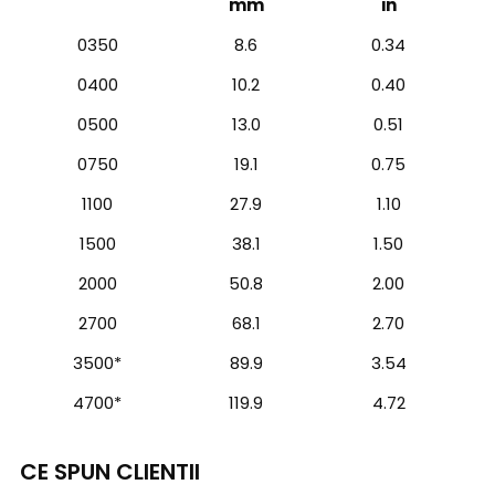
mm
in
0350
8.6
0.34
0400
10.2
0.40
0500
13.0
0.51
0750
19.1
0.75
1100
27.9
1.10
1500
38.1
1.50
2000
50.8
2.00
2700
68.1
2.70
3500*
89.9
3.54
4700*
119.9
4.72
CE SPUN CLIENTII