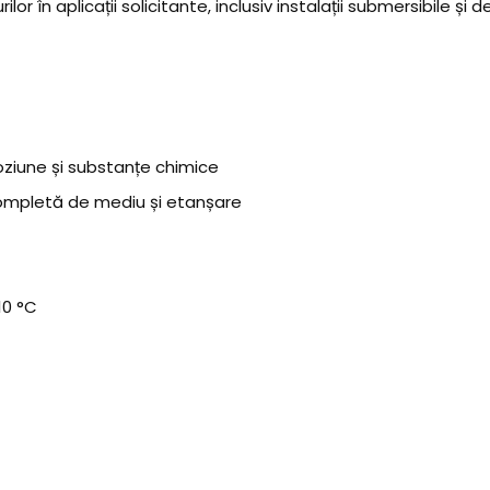
ilor în aplicații solicitante, inclusiv instalații submersibile și
oziune și substanțe chimice
completă de mediu și etanșare
10 °C