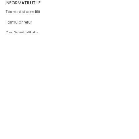
INFORMATII UTILE
Termeni si conditii
Formular retur
Confidentialitate
Politica de Cookies
ANPC
Solutionarea litigiilor
Informatii legale
ASISTENTA
Contact
Cum cumpar
Cum platesc
Livrarea produselor