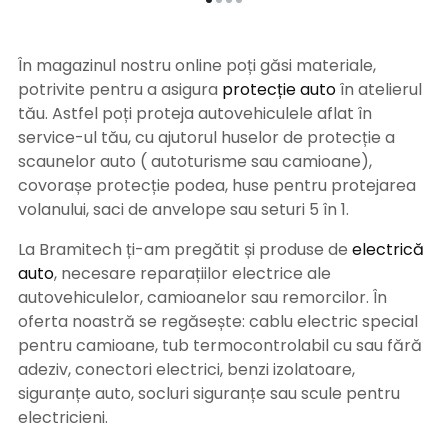
În magazinul nostru online poți găsi materiale,
potrivite pentru a asigura
protecție auto
î
n atelierul
tău. Astfel poți proteja autovehiculele aflat în
service-ul tău, cu ajutorul huselor de protecție a
scaunelor auto ( autoturisme sau camioane),
covorașe protecție podea, huse pentru protejarea
volanului, saci de anvelope sau seturi 5 în 1.
La Bramitech ți-am pregătit și produse de
electrică
auto
, necesare reparațiilor electrice ale
autovehiculelor, camioanelor sau remorcilor. În
oferta noastră se regăsește: cablu electric special
pentru camioane, tub termocontrolabil cu sau fără
adeziv, conectori electrici, benzi izolatoare,
siguranțe auto, socluri siguranțe sau scule pentru
electricieni.