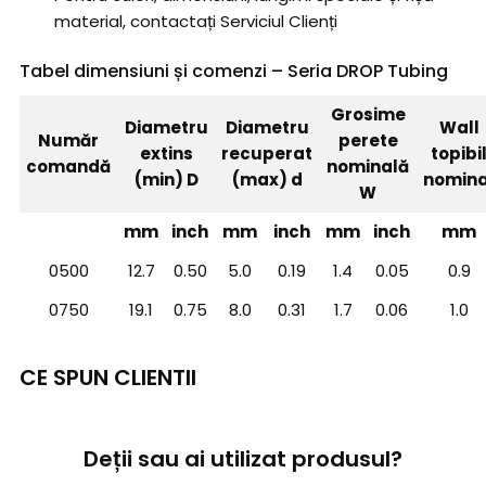
material, contactați Serviciul Clienți
Tabel dimensiuni și comenzi – Seria DROP Tubing
Grosime
Diametru
Diametru
Wall
Număr
perete
extins
recuperat
topibi
comandă
nominală
(min) D
(max) d
nomina
W
mm
inch
mm
inch
mm
inch
mm
0500
12.7
0.50
5.0
0.19
1.4
0.05
0.9
0750
19.1
0.75
8.0
0.31
1.7
0.06
1.0
CE SPUN CLIENTII
Deții sau ai utilizat produsul?