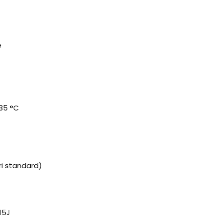
e
35 °C
ri standard)
15J