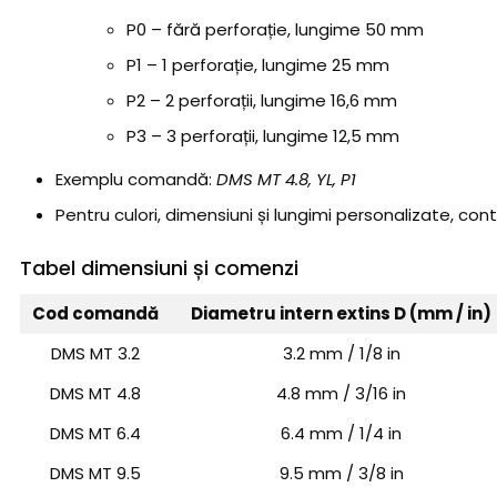
P0 – fără perforație, lungime 50 mm
P1 – 1 perforație, lungime 25 mm
P2 – 2 perforații, lungime 16,6 mm
P3 – 3 perforații, lungime 12,5 mm
Exemplu comandă:
DMS MT 4.8, YL, P1
Pentru culori, dimensiuni și lungimi personalizate, contac
Tabel dimensiuni și comenzi
Cod comandă
Diametru intern extins D (mm / in)
DMS MT 3.2
3.2 mm / 1/8 in
DMS MT 4.8
4.8 mm / 3/16 in
DMS MT 6.4
6.4 mm / 1/4 in
DMS MT 9.5
9.5 mm / 3/8 in