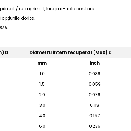
primat / neimprimat; lungimi – role continue.
opțiunile dorite.
0 ft
n) D
Diametru intern recuperat (Max) d
mm
inch
1.0
0.039
1.5
0.059
2.0
0.079
3.0
0.118
4.0
0.157
6.0
0.236