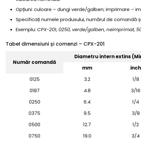
Opțiuni: culoare – dungi verde/galben; imprimare – im
Specificați numele produsului, numărul de comandă și 
Exemplu:
CPX-201, 0250, verde/galben, neimprimat, 50
Tabel dimensiuni și comenzi – CPX-201
Diametru intern extins (Mi
Număr comandă
mm
inch
0125
3.2
1/8
0187
4.8
3/16
0250
6.4
1/4
0375
9.5
3/8
0500
12.7
1/2
0750
19.0
3/4