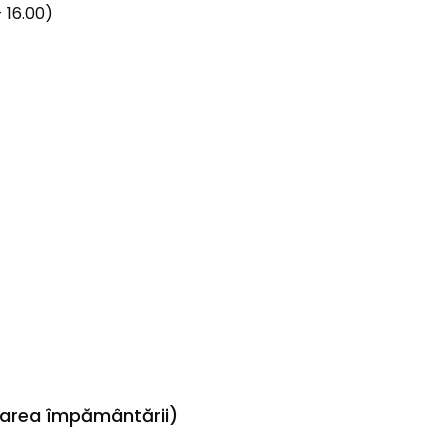
 16.00)
icarea împământării)