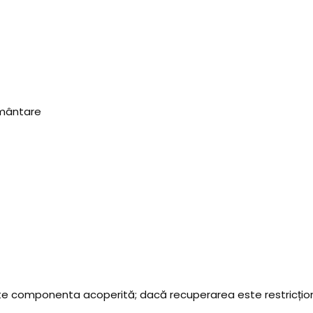
ământare
te componenta acoperită; dacă recuperarea este restricționa