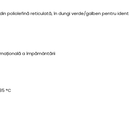
1, din poliolefină reticulată, în dungi verde/galben pentru id
rnațională a împământării
35 °C