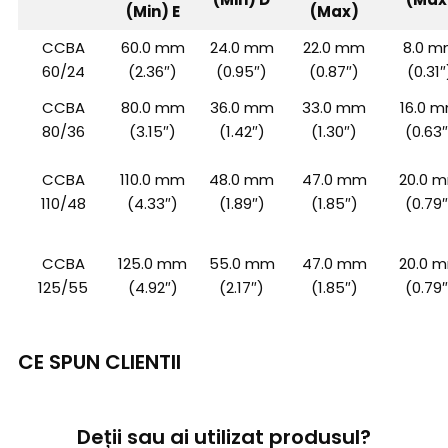
(Min) E
(Max)
CCBA
60.0 mm
24.0 mm
22.0 mm
8.0 
60/24
(2.36″)
(0.95″)
(0.87″)
(0.31″
CCBA
80.0 mm
36.0 mm
33.0 mm
16.0 
80/36
(3.15″)
(1.42″)
(1.30″)
(0.63″
CCBA
110.0 mm
48.0 mm
47.0 mm
20.0 
110/48
(4.33″)
(1.89″)
(1.85″)
(0.79″
CCBA
125.0 mm
55.0 mm
47.0 mm
20.0 
125/55
(4.92″)
(2.17″)
(1.85″)
(0.79″
CE SPUN CLIENTII
Deții sau ai utilizat produsul?