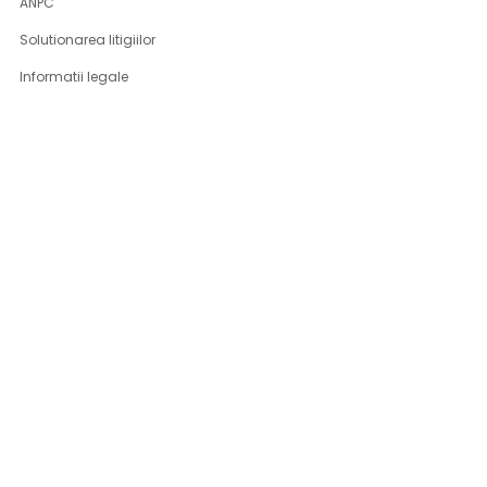
ANPC
Solutionarea litigiilor
Informatii legale
ASISTENTA
Contact
Cum cumpar
Cum platesc
Livrarea produselor
Returnare produse
Produse DSG-Canusa
CONT CLIENT
Contul meu