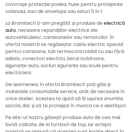
covorașe protecție podea, huse pentru protejarea
volanului, saci de anvelope sau seturi 5 în 1.
La Bramitech ți-am pregătit și produse de
electrică
auto
, necesare reparațiilor electrice ale
autovehiculelor, camioanelor sau remorcilor. În
oferta noastră se regăsește: cablu electric special
pentru camioane, tub termocontrolabil cu sau fără
adeziv, conectori electrici, benzi izolatoare,
siguranțe auto, socluri siguranțe sau scule pentru
electricieni.
De asemenea, în oferta Bramitech poți găsi și
materiale consumabile service, atât de necesare în
orice atelier. Acestea te ajută să îți ușurezi anumite
sarcini, dar și să te protejezi în munca ce o desfășori.
Pe site-ul nostru găsești produse auto de cea mai
bună calitate, de la furnizori de top, iar echipa
noastră se asigură că acestea sunt livrate direct la