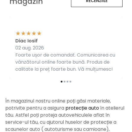
magazin
RECENZIILE
Diac Iosif
02 aug. 2026
Foarte ușor de comandat. Comunicarea cu
vânzătorul online foarte bună. Produs de
calitate la preț foarte bun. Vă mulțumesc!
În magazinul nostru online poți găsi materiale,
potrivite pentru a asigura
protecție auto
î
n atelierul
tău. Astfel poți proteja autovehiculele aflat în
service-ul tău, cu ajutorul huselor de protecție a
scaunelor auto ( autoturisme sau camioane),