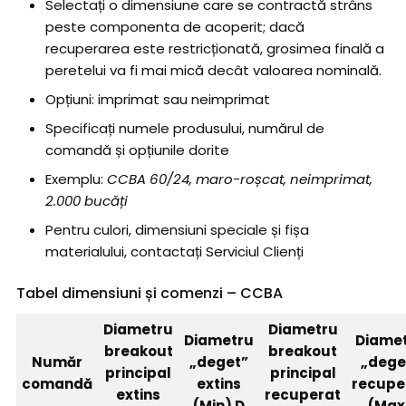
Selectați o dimensiune care se contractă strâns
peste componenta de acoperit; dacă
recuperarea este restricționată, grosimea finală a
peretelui va fi mai mică decât valoarea nominală.
Opțiuni: imprimat sau neimprimat
Specificați numele produsului, numărul de
comandă și opțiunile dorite
Exemplu:
CCBA 60/24, maro-roșcat, neimprimat,
2.000 bucăți
Pentru culori, dimensiuni speciale și fișa
materialului, contactați Serviciul Clienți
Tabel dimensiuni și comenzi – CCBA
Diametru
Diametru
Diametru
Diame
breakout
breakout
Număr
„deget”
„dege
principal
principal
comandă
extins
recupe
extins
recuperat
(Min) D
(Max