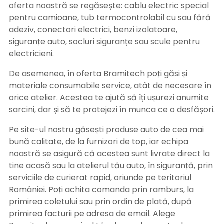
oferta noastră se regăsește: cablu electric special
pentru camioane, tub termocontrolabil cu sau fără
adeziv, conectori electrici, benzi izolatoare,
siguranțe auto, socluri siguranțe sau scule pentru
electricieni.
De asemenea, în oferta Bramitech poți găsi și
materiale consumabile service, atât de necesare în
orice atelier. Acestea te ajută să îți ușurezi anumite
sarcini, dar și să te protejezi în munca ce o desfășori.
Pe site-ul nostru găsești produse auto de cea mai
bună calitate, de la furnizori de top, iar echipa
noastră se asigură că acestea sunt livrate direct la
tine acasă sau la atelierul tău auto, în siguranță, prin
serviciile de curierat rapid, oriunde pe teritoriul
României. Poți achita comanda prin ramburs, la
primirea coletului sau prin ordin de plată, după
primirea facturii pe adresa de email. Alege