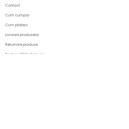
Contact
Cum cumpar
Cum platesc
Livrarea produselor
Returnare produse
Produse DSG-Canusa
CONT CLIENT
Contul meu
Program fidelizare
Inregistrare
Istoric comenzi
Parerile clientilor