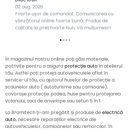
02 aug. 2026
Foarte ușor de comandat. Comunicarea cu
vânzătorul online foarte bună. Produs de
calitate la preț foarte bun. Vă mulțumesc!
În magazinul nostru online poți găsi materiale,
potrivite pentru a asigura
protecție auto
î
n atelierul
tău. Astfel poți proteja autovehiculele aflat în
service-ul tău, cu ajutorul huselor de protecție a
scaunelor auto ( autoturisme sau camioane),
covorașe protecție podea, huse pentru protejarea
volanului, saci de anvelope sau seturi 5 în 1.
La Bramitech ți-am pregătit și produse de
electrică
auto
, necesare reparațiilor electrice ale
autovehiculelor, camioanelor sau remorcilor. În