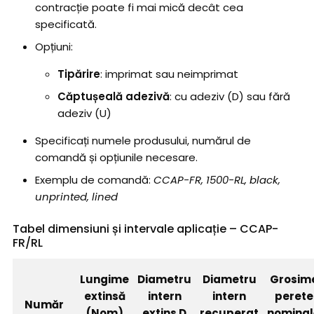
contracție poate fi mai mică decât cea
specificată.
Opțiuni:
Tipărire
: imprimat sau neimprimat
Căptușeală adezivă
: cu adeziv (D) sau fără
adeziv (U)
Specificați numele produsului, numărul de
comandă și opțiunile necesare.
Exemplu de comandă:
CCAP-FR, 1500-RL, black,
unprinted, lined
Tabel dimensiuni și intervale aplicație – CCAP-
FR/RL
Lungime
Diametru
Diametru
Grosim
extinsă
intern
intern
perete
Număr
(Nom)
extins D
recuperat
nominal