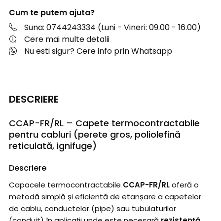
Cum te putem ajuta?
Suna: 0744243334 (Luni - Vineri: 09.00 - 16.00)
Cere mai multe detalii
Nu esti sigur? Cere info prin Whatsapp
DESCRIERE
CCAP-FR/RL – Capete termocontractabile
pentru cabluri (perete gros, poliolefină
reticulată, ignifuge)
Descriere
Capacele termocontractabile
CCAP-FR/RL
oferă o
metodă simplă și eficientă de etanșare a capetelor
de cablu, conductelor (pipe) sau tubulaturilor
(conduit) în aplicații unde este necesară
rezistență