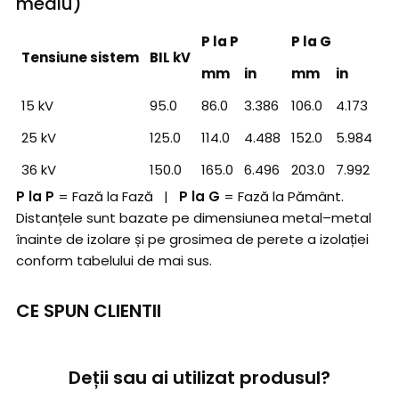
mediu)
P la P
P la G
Tensiune sistem
BIL kV
mm
in
mm
in
15 kV
95.0
86.0
3.386
106.0
4.173
25 kV
125.0
114.0
4.488
152.0
5.984
36 kV
150.0
165.0
6.496
203.0
7.992
P la P
= Fază la Fază |
P la G
= Fază la Pământ.
Distanțele sunt bazate pe dimensiunea metal–metal
înainte de izolare și pe grosimea de perete a izolației
conform tabelului de mai sus.
CE SPUN CLIENTII
Deții sau ai utilizat produsul?