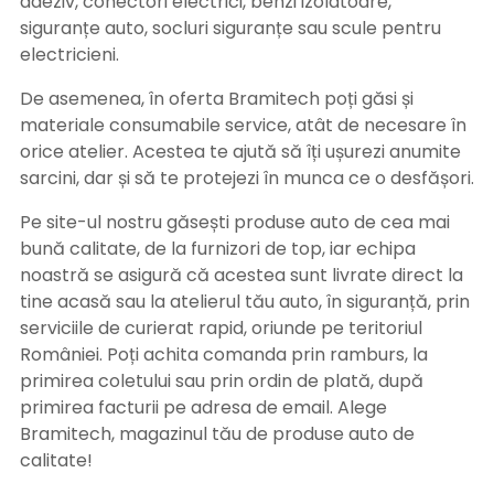
adeziv, conectori electrici, benzi izolatoare,
siguranțe auto, socluri siguranțe sau scule pentru
electricieni.
De asemenea, în oferta Bramitech poți găsi și
materiale consumabile service, atât de necesare în
orice atelier. Acestea te ajută să îți ușurezi anumite
sarcini, dar și să te protejezi în munca ce o desfășori.
Pe site-ul nostru găsești produse auto de cea mai
bună calitate, de la furnizori de top, iar echipa
noastră se asigură că acestea sunt livrate direct la
tine acasă sau la atelierul tău auto, în siguranță, prin
serviciile de curierat rapid, oriunde pe teritoriul
României. Poți achita comanda prin ramburs, la
primirea coletului sau prin ordin de plată, după
primirea facturii pe adresa de email. Alege
Bramitech, magazinul tău de produse auto de
calitate!