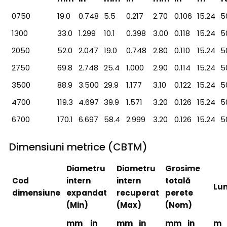
0750
19.0
0.748
5.5
0.217
2.70
0.106
15.24
5
1300
33.0
1.299
10.1
0.398
3.00
0.118
15.24
5
2050
52.0
2.047
19.0
0.748
2.80
0.110
15.24
5
2750
69.8
2.748
25.4
1.000
2.90
0.114
15.24
5
3500
88.9
3.500
29.9
1.177
3.10
0.122
15.24
5
4700
119.3
4.697
39.9
1.571
3.20
0.126
15.24
5
6700
170.1
6.697
58.4
2.999
3.20
0.126
15.24
5
Dimensiuni metrice (CBTM)
Diametru
Diametru
Grosime
Cod
intern
intern
totală
Lu
dimensiune
expandat
recuperat
perete
(Min)
(Max)
(Nom)
mm
in
mm
in
mm
in
m