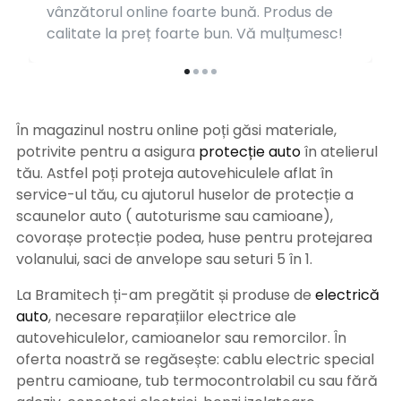
vânzătorul online foarte bună. Produs de
calitate la preț foarte bun. Vă mulțumesc!
În magazinul nostru online poți găsi materiale,
potrivite pentru a asigura
protecție auto
î
n atelierul
tău. Astfel poți proteja autovehiculele aflat în
service-ul tău, cu ajutorul huselor de protecție a
scaunelor auto ( autoturisme sau camioane),
covorașe protecție podea, huse pentru protejarea
volanului, saci de anvelope sau seturi 5 în 1.
La Bramitech ți-am pregătit și produse de
electrică
auto
, necesare reparațiilor electrice ale
autovehiculelor, camioanelor sau remorcilor. În
oferta noastră se regăsește: cablu electric special
pentru camioane, tub termocontrolabil cu sau fără