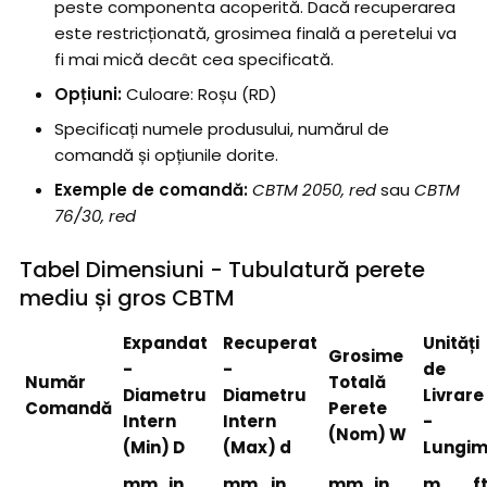
peste componenta acoperită. Dacă recuperarea
este restricționată, grosimea finală a peretelui va
fi mai mică decât cea specificată.
Opțiuni:
Culoare: Roșu (RD)
Specificați numele produsului, numărul de
comandă și opțiunile dorite.
Exemple de comandă:
CBTM 2050, red
sau
CBTM
76/30, red
Tabel Dimensiuni - Tubulatură perete
mediu și gros CBTM
Expandat
Recuperat
Unități
Grosime
-
-
de
Număr
Totală
Diametru
Diametru
Livrare
Comandă
Perete
Intern
Intern
-
(Nom) W
(Min) D
(Max) d
Lungim
mm
in
mm
in
mm
in
m
f