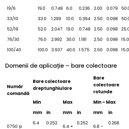
19/6
19.0
0.748
6.0
0.236
2.00
0.079
50.
33/10
33.0
1.299
10.0
0.394
2.50
0.098
50.
52/19
52.0
2.047
19.0
0.748
2.50
0.098
25.
76/30
76.0
2.992
30.0
1.181
2.50
0.098
15.
100/40
100.0
3.937
40.0
1.575
2.50
0.098
15.
Domenii de aplicație – bare colectoare
Bare
Bare colectoare
colectoare
Număr
dreptunghiulare
rotunde
comandă
Min
Max
Min – Max
mm
in
mm
in
mm
in
6.4
0.252
0.252
0.268
0750 și
6.4 ×
6.8 –