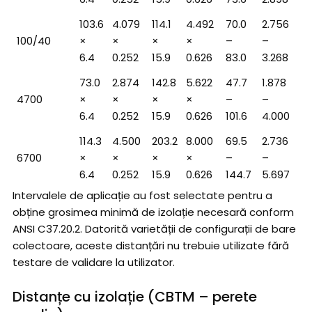
103.6
4.079
114.1
4.492
70.0
2.756
100/40
×
×
×
×
–
–
6.4
0.252
15.9
0.626
83.0
3.268
73.0
2.874
142.8
5.622
47.7
1.878
4700
×
×
×
×
–
–
6.4
0.252
15.9
0.626
101.6
4.000
114.3
4.500
203.2
8.000
69.5
2.736
6700
×
×
×
×
–
–
6.4
0.252
15.9
0.626
144.7
5.697
Intervalele de aplicație au fost selectate pentru a
obține grosimea minimă de izolație necesară conform
ANSI C37.20.2. Datorită varietății de configurații de bare
colectoare, aceste distanțări nu trebuie utilizate fără
testare de validare la utilizator.
Distanțe cu izolație (CBTM – perete