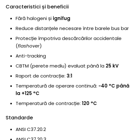
Caracteristici și beneficii
Fără halogeni și
ignifug
Reduce distanțele necesare între barele bus bar
Protecție împotriva descărcărilor accidentale
(
flashover
)
Anti-tracking
CBTM (perete mediu) evaluat până la
25 kV
Raport de contracție:
3:1
Temperatură de operare continuă:
−40 °C până
la +125 °C
Temperatură de contracție:
120 °C
Standarde
ANSI C37.20.2
ANSI C37.20.3