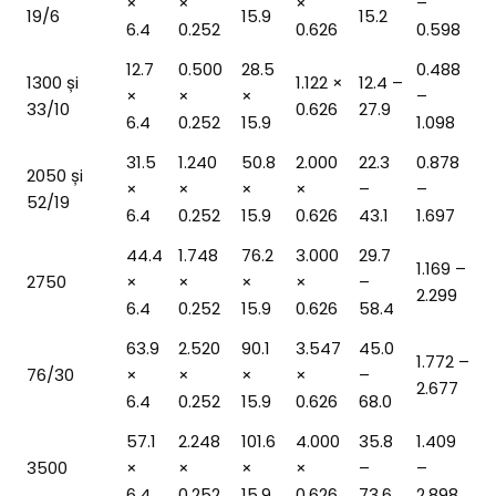
×
×
×
–
19/6
15.9
15.2
6.4
0.252
0.626
0.598
12.7
0.500
28.5
0.488
1300 și
1.122 ×
12.4 –
×
×
×
–
33/10
0.626
27.9
6.4
0.252
15.9
1.098
31.5
1.240
50.8
2.000
22.3
0.878
2050 și
×
×
×
×
–
–
52/19
6.4
0.252
15.9
0.626
43.1
1.697
44.4
1.748
76.2
3.000
29.7
1.169 –
2750
×
×
×
×
–
2.299
6.4
0.252
15.9
0.626
58.4
63.9
2.520
90.1
3.547
45.0
1.772 –
76/30
×
×
×
×
–
2.677
6.4
0.252
15.9
0.626
68.0
57.1
2.248
101.6
4.000
35.8
1.409
3500
×
×
×
×
–
–
6.4
0.252
15.9
0.626
73.6
2.898