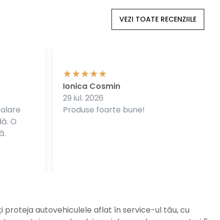
VEZI TOATE RECENZIILE
Ionica Cosmin
29 iul. 2026
balare
Produse foarte bune!
dă. O
ă.
ți proteja autovehiculele aflat în service-ul tău, cu