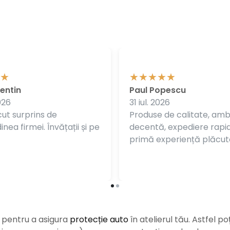
entin
Paul Popescu
026
31 iul. 2026
ut surprins de
Produse de calitate, am
nea firmei. Învățații și pe
decentă, expediere rapi
primă experiență plăcut
e pentru a asigura
protecție auto
î
n atelierul tău. Astfel po