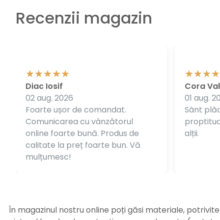
Recenzii magazin
Diac Iosif
Cora Val
02 aug. 2026
01 aug. 2
Foarte ușor de comandat.
Sânt plăc
Comunicarea cu vânzătorul
proptitudi
online foarte bună. Produs de
alții.
calitate la preț foarte bun. Vă
mulțumesc!
În magazinul nostru online poți găsi materiale, potrivit