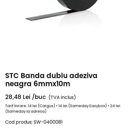
STC Banda dublu adeziva
neagra 6mmx10m
28,48
Lei
/buc
(TVA inclus)
Tarif livrare: 14 lei (Cargus) • 14 lei (Sameday Easybox) • 24 lei
(Sameday la adresa)
Cod produs:
SW-0400081