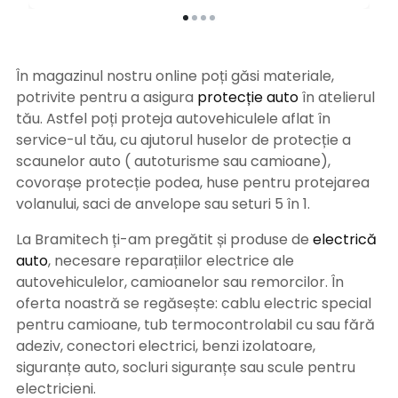
În magazinul nostru online poți găsi materiale,
potrivite pentru a asigura
protecție auto
î
n atelierul
tău. Astfel poți proteja autovehiculele aflat în
service-ul tău, cu ajutorul huselor de protecție a
scaunelor auto ( autoturisme sau camioane),
covorașe protecție podea, huse pentru protejarea
volanului, saci de anvelope sau seturi 5 în 1.
La Bramitech ți-am pregătit și produse de
electrică
auto
, necesare reparațiilor electrice ale
autovehiculelor, camioanelor sau remorcilor. În
oferta noastră se regăsește: cablu electric special
pentru camioane, tub termocontrolabil cu sau fără
adeziv, conectori electrici, benzi izolatoare,
siguranțe auto, socluri siguranțe sau scule pentru
electricieni.