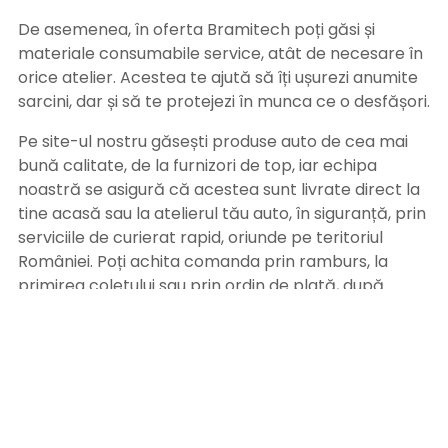
De asemenea, în oferta Bramitech poți găsi și
materiale consumabile service, atât de necesare în
orice atelier. Acestea te ajută să îți ușurezi anumite
sarcini, dar și să te protejezi în munca ce o desfășori.
Pe site-ul nostru găsești produse auto de cea mai
bună calitate, de la furnizori de top, iar echipa
noastră se asigură că acestea sunt livrate direct la
tine acasă sau la atelierul tău auto, în siguranță, prin
serviciile de curierat rapid, oriunde pe teritoriul
României. Poți achita comanda prin ramburs, la
primirea coletului sau prin ordin de plată, după
primirea facturii pe adresa de email. Alege
Bramitech, magazinul tău de produse auto de
calitate!