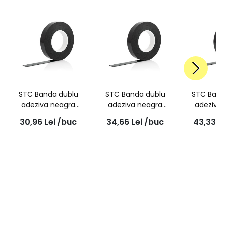
STC Banda dublu
STC Banda dublu
STC Band
adeziva neagra
adeziva neagra
adeziva
9mmx10m
12mmx10m
19mm
30,96
Lei
/buc
34,66
Lei
/buc
43,33
L