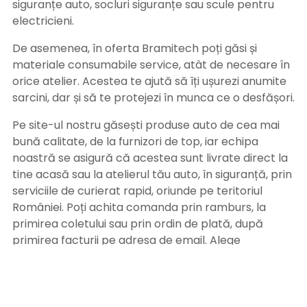
siguranțe auto, socluri siguranțe sau scule pentru
electricieni.
De asemenea, în oferta Bramitech poți găsi și
materiale consumabile service, atât de necesare în
orice atelier. Acestea te ajută să îți ușurezi anumite
sarcini, dar și să te protejezi în munca ce o desfășori.
Pe site-ul nostru găsești produse auto de cea mai
bună calitate, de la furnizori de top, iar echipa
noastră se asigură că acestea sunt livrate direct la
tine acasă sau la atelierul tău auto, în siguranță, prin
serviciile de curierat rapid, oriunde pe teritoriul
României. Poți achita comanda prin ramburs, la
primirea coletului sau prin ordin de plată, după
primirea facturii pe adresa de email. Alege
Bramitech, magazinul tău de produse auto de
calitate!