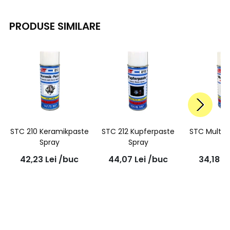
PRODUSE SIMILARE
STC 210 Keramikpaste
STC 212 Kupferpaste
STC Multi 
Spray
Spray
42,23
Lei
/buc
44,07
Lei
/buc
34,18
Le