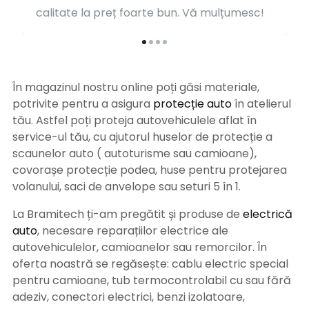
calitate la preț foarte bun. Vă mulțumesc!
În magazinul nostru online poți găsi materiale,
potrivite pentru a asigura
protecție auto
î
n atelierul
tău. Astfel poți proteja autovehiculele aflat în
service-ul tău, cu ajutorul huselor de protecție a
scaunelor auto ( autoturisme sau camioane),
covorașe protecție podea, huse pentru protejarea
volanului, saci de anvelope sau seturi 5 în 1.
La Bramitech ți-am pregătit și produse de
electrică
auto
, necesare reparațiilor electrice ale
autovehiculelor, camioanelor sau remorcilor. În
oferta noastră se regăsește: cablu electric special
pentru camioane, tub termocontrolabil cu sau fără
adeziv, conectori electrici, benzi izolatoare,