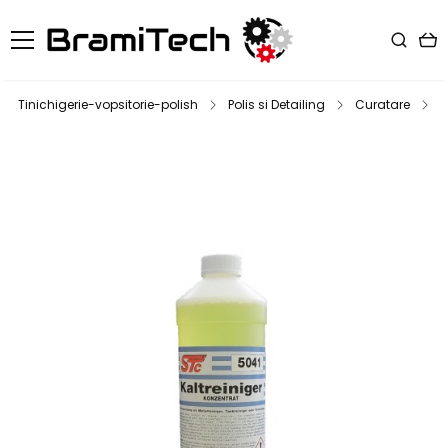
Tinichigerie-vopsitorie-polish
Polis si Detailing
Curatare
S