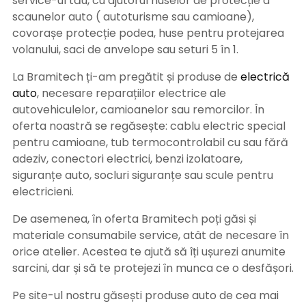
service-ul tău, cu ajutorul huselor de protecție a
scaunelor auto ( autoturisme sau camioane),
covorașe protecție podea, huse pentru protejarea
volanului, saci de anvelope sau seturi 5 în 1.
La Bramitech ți-am pregătit și produse de
electrică
auto
, necesare reparațiilor electrice ale
autovehiculelor, camioanelor sau remorcilor. În
oferta noastră se regăsește: cablu electric special
pentru camioane, tub termocontrolabil cu sau fără
adeziv, conectori electrici, benzi izolatoare,
siguranțe auto, socluri siguranțe sau scule pentru
electricieni.
De asemenea, în oferta Bramitech poți găsi și
materiale consumabile service, atât de necesare în
orice atelier. Acestea te ajută să îți ușurezi anumite
sarcini, dar și să te protejezi în munca ce o desfășori.
Pe site-ul nostru găsești produse auto de cea mai