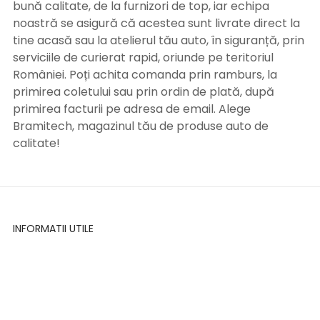
bună calitate, de la furnizori de top, iar echipa
noastră se asigură că acestea sunt livrate direct la
tine acasă sau la atelierul tău auto, în siguranță, prin
serviciile de curierat rapid, oriunde pe teritoriul
României. Poți achita comanda prin ramburs, la
primirea coletului sau prin ordin de plată, după
primirea facturii pe adresa de email. Alege
Bramitech, magazinul tău de produse auto de
calitate!
INFORMATII UTILE
Termeni si conditii
Formular retur
Confidentialitate