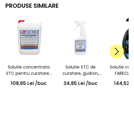
PRODUSE SIMILARE
Solutie concentrata
Solutie STC de
Solutie cur
STC pentru curatarea
curatare, gudron,
FARECLA 
interioarelor 5042
rasini, bitum, ulei-uri,
Leather 
108,65
Lei
/buc
34,85
Lei
/buc
144,52
L
(Fresh scent) 5L
pulverizator, 5052
500ml, 
500ml