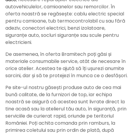
autovehiculelor, camioanelor sau remorcilor. În
oferta noastră se regăsește: cablu electric special
pentru camioane, tub termocontrolabil cu sau fără
adeziv, conectori electrici, benzi izolatoare,
siguranțe auto, socluri siguranțe sau scule pentru
electricieni.
De asemenea, în oferta Bramitech poți găsi și
materiale consumabile service, atât de necesare în
orice atelier. Acestea te ajută să îți ușurezi anumite
sarcini, dar și să te protejezi în munca ce o desfășori.
Pe site-ul nostru găsești produse auto de cea mai
bună calitate, de la furnizori de top, iar echipa
noastră se asigură că acestea sunt livrate direct la
tine acasă sau la atelierul tău auto, în siguranță, prin
serviciile de curierat rapid, oriunde pe teritoriul
României. Poți achita comanda prin ramburs, la
primirea coletului sau prin ordin de plată, după