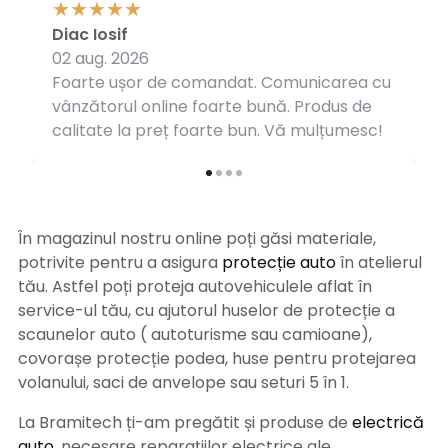
Diac Iosif
02 aug. 2026
Foarte ușor de comandat. Comunicarea cu
vânzătorul online foarte bună. Produs de
calitate la preț foarte bun. Vă mulțumesc!
În magazinul nostru online poți găsi materiale,
potrivite pentru a asigura
protecție auto
î
n atelierul
tău. Astfel poți proteja autovehiculele aflat în
service-ul tău, cu ajutorul huselor de protecție a
scaunelor auto ( autoturisme sau camioane),
covorașe protecție podea, huse pentru protejarea
volanului, saci de anvelope sau seturi 5 în 1.
La Bramitech ți-am pregătit și produse de
electrică
auto
, necesare reparațiilor electrice ale