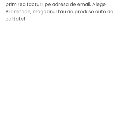
primirea facturii pe adresa de email. Alege
Bramitech, magazinul tău de produse auto de
calitate!
INFORMATII UTILE
Termeni si conditii
Formular retur
Confidentialitate
Politica de Cookies
ANPC
Solutionarea litigiilor
Informatii legale