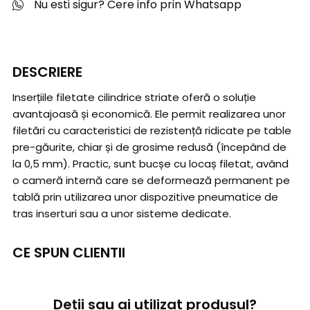
Nu esti sigur? Cere info prin Whatsapp
DESCRIERE
Inserțiile filetate cilindrice striate oferă o soluție
avantajoasă și economică. Ele permit realizarea unor
filetări cu caracteristici de rezistență ridicate pe table
pre-găurite, chiar și de grosime redusă (începând de
la 0,5 mm). Practic, sunt bucșe cu locaș filetat, având
o cameră internă care se deformează permanent pe
tablă prin utilizarea unor dispozitive pneumatice de
tras inserturi sau a unor sisteme dedicate.
CE SPUN CLIENTII
Deții sau ai utilizat produsul?