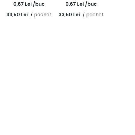
otel zincat, FTC-ZS
flansa, otel zincat
0,67
Lei
/buc
0,67
Lei
/buc
33,50
Lei
/ pachet
33,50
Lei
/ pachet