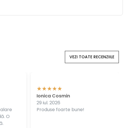
VEZI TOATE RECENZIILE
Ionica Cosmin
29 iul. 2026
balare
Produse foarte bune!
dă. O
ă.