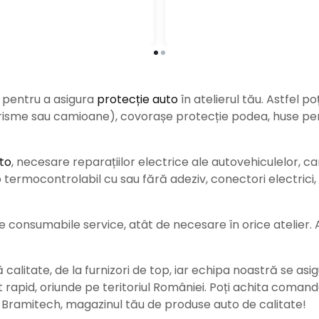
e pentru a asigura
protecție auto
î
n atelierul tău. Astfel po
urisme sau camioane), covorașe protecție podea, huse pent
to
, necesare reparațiilor electrice ale autovehiculelor, c
ermocontrolabil cu sau fără adeziv, conectori electrici, b
consumabile service, atât de necesare în orice atelier. Ace
alitate, de la furnizori de top, iar echipa noastră se asig
rat rapid, oriunde pe teritoriul României. Poți achita coman
e Bramitech, magazinul tău de produse auto de calitate!