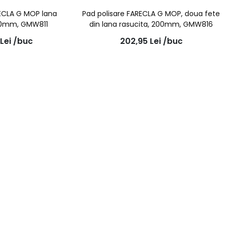
RECLA G MOP lana
Pad polisare FARECLA G MOP, doua fete
200mm, GMW811
din lana rasucita, 200mm, GMW816
Lei
/buc
202,95
Lei
/buc