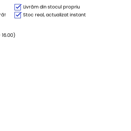
Livrăm din stocul propriu
ră!
Stoc real, actualizat instant
 16.00)