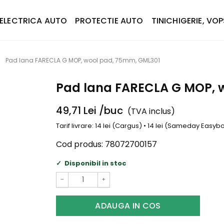
ELECTRICA AUTO
PROTECTIE AUTO
TINICHIGERIE, VOP
Pad lana FARECLA G MOP, wool pad, 75mm, GML301
Pad lana FARECLA G MOP, 
49,71
Lei
/buc
(TVA inclus)
Tarif livrare: 14 lei (Cargus) • 14 lei (Sameday Easy
Cod produs:
78072700157
Disponibil in stoc
−
+
ADAUGA IN COS