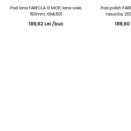
Pad lana FARECLA G MOP, lana oaie,
Pad polish FA
150mm, GML601
rasucita, 
189,62
Lei
/buc
188,60