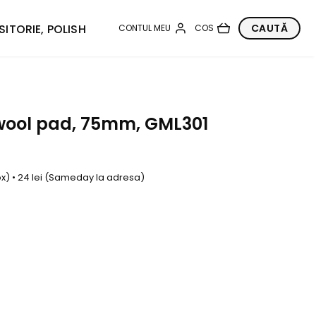
SITORIE, POLISH
wool pad, 75mm, GML301
box) • 24 lei (Sameday la adresa)