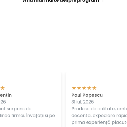
Află mai multe despre program →
entin
Paul Popescu
026
31 iul. 2026
ut surprins de
Produse de calitate, am
nea firmei. Învățații și pe
decentă, expediere rapi
primă experiență plăcut