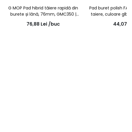
G MOP Pad hibrid tăiere rapidă din
Pad buret polish FA
burete și lână, 76mm, GMC350 |
taiere, culoare gl
FARECLA
76,88
Lei
/buc
44,07
L