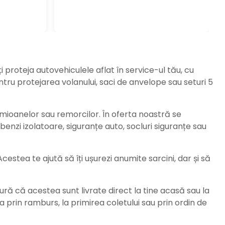
ți proteja autovehiculele aflat în service-ul tău, cu
ru protejarea volanului, saci de anvelope sau seturi 5
amioanelor sau remorcilor. În oferta noastră se
enzi izolatoare, siguranțe auto, socluri siguranțe sau
stea te ajută să îți ușurezi anumite sarcini, dar și să
ură că acestea sunt livrate direct la tine acasă sau la
da prin ramburs, la primirea coletului sau prin ordin de