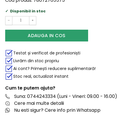
Cod produs:
78072765575
Disponibil in stoc
−
+
ADAUGA IN COS
Testat și verificat de profesioniști
Livrăm din stoc propriu
Ai cont? Primești reducere suplimentară!
Stoc real, actualizat instant
Cum te putem ajuta?
Suna: 0744243334 (Luni - Vineri: 09.00 - 16.00)
Cere mai multe detalii
Nu esti sigur? Cere info prin Whatsapp