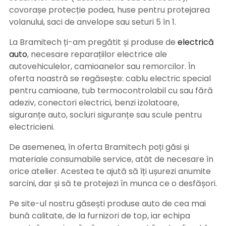
covorașe protecție podea, huse pentru protejarea
volanului, saci de anvelope sau seturi 5 în 1.
La Bramitech ți-am pregătit și produse de
electrică
auto
, necesare reparațiilor electrice ale
autovehiculelor, camioanelor sau remorcilor. În
oferta noastră se regăsește: cablu electric special
pentru camioane, tub termocontrolabil cu sau fără
adeziv, conectori electrici, benzi izolatoare,
siguranțe auto, socluri siguranțe sau scule pentru
electricieni.
De asemenea, în oferta Bramitech poți găsi și
materiale consumabile service, atât de necesare în
orice atelier. Acestea te ajută să îți ușurezi anumite
sarcini, dar și să te protejezi în munca ce o desfășori.
Pe site-ul nostru găsești produse auto de cea mai
bună calitate, de la furnizori de top, iar echipa