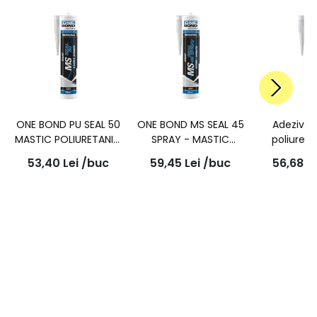
ONE BOND PU SEAL 50
ONE BOND MS SEAL 45
Adeziv e
MASTIC POLIURETANIC
SPRAY - MASTIC
poliuret
SUDABIL GRI 280ml
PISTOLABIL GRI 290ml
BOND Pu 
53,40
Lei
/buc
59,45
Lei
/buc
56,68
L
sudabil, ne