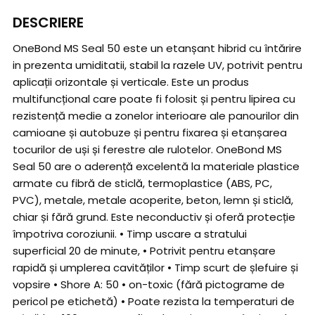
DESCRIERE
OneBond MS Seal 50 este un etanșant hibrid cu întărire
in prezenta umiditatii, stabil la razele UV, potrivit pentru
aplicații orizontale și verticale. Este un produs
multifuncțional care poate fi folosit și pentru lipirea cu
rezistență medie a zonelor interioare ale panourilor din
camioane și autobuze și pentru fixarea și etanșarea
tocurilor de uși și ferestre ale rulotelor. OneBond MS
Seal 50 are o aderență excelentă la materiale plastice
armate cu fibră de sticlă, termoplastice (ABS, PC,
PVC), metale, metale acoperite, beton, lemn și sticlă,
chiar și fără grund. Este neconductiv și oferă protecție
împotriva coroziunii. • Timp uscare a stratului
superficial 20 de minute, • Potrivit pentru etanșare
rapidă și umplerea cavităților • Timp scurt de șlefuire și
vopsire • Shore A: 50 • on-toxic (fără pictograme de
pericol pe etichetă) • Poate rezista la temperaturi de