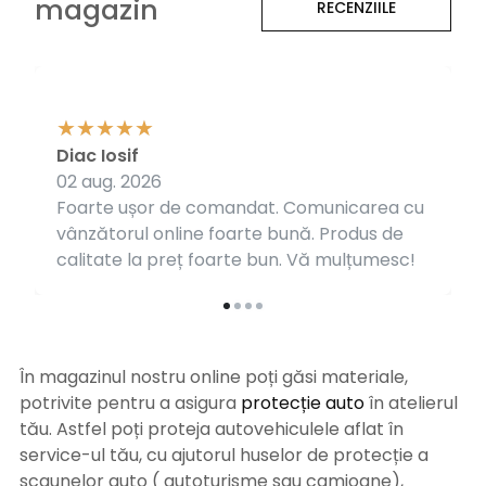
magazin
RECENZIILE
Diac Iosif
02 aug. 2026
Foarte ușor de comandat. Comunicarea cu
vânzătorul online foarte bună. Produs de
calitate la preț foarte bun. Vă mulțumesc!
În magazinul nostru online poți găsi materiale,
potrivite pentru a asigura
protecție auto
î
n atelierul
tău. Astfel poți proteja autovehiculele aflat în
service-ul tău, cu ajutorul huselor de protecție a
scaunelor auto ( autoturisme sau camioane),