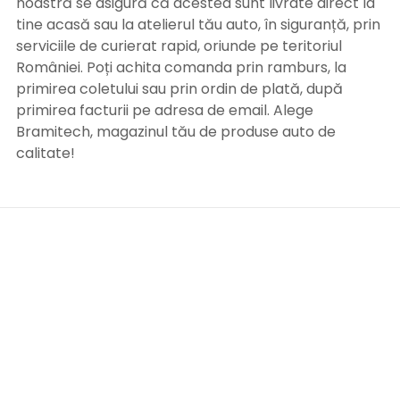
noastră se asigură că acestea sunt livrate direct la
tine acasă sau la atelierul tău auto, în siguranță, prin
serviciile de curierat rapid, oriunde pe teritoriul
României. Poți achita comanda prin ramburs, la
primirea coletului sau prin ordin de plată, după
primirea facturii pe adresa de email. Alege
Bramitech, magazinul tău de produse auto de
calitate!
INFORMATII UTILE
Termeni si conditii
Formular retur
Confidentialitate
Politica de Cookies