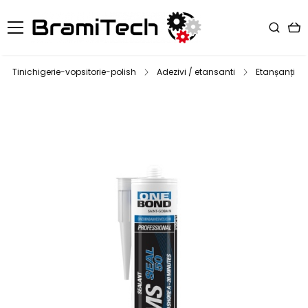
Tinichigerie-vopsitorie-polish
Adezivi / etansanti
Etanșanți ca