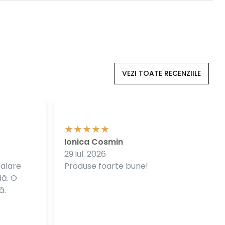
VEZI TOATE RECENZIILE
Ionica Cosmin
29 iul. 2026
balare
Produse foarte bune!
dă. O
ă.