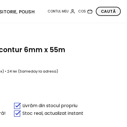
SITORIE, POLISH
 contur 6mm x 55m
box) • 24 lei (Sameday la adresa)
Livrăm din stocul propriu
ră!
Stoc real, actualizat instant