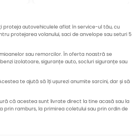
ți proteja autovehiculele aflat în service-ul tău, cu
ru protejarea volanului, saci de anvelope sau seturi 5
amioanelor sau remorcilor. În oferta noastră se
enzi izolatoare, siguranțe auto, socluri siguranțe sau
stea te ajută să îți ușurezi anumite sarcini, dar și să
ură că acestea sunt livrate direct la tine acasă sau la
da prin ramburs, la primirea coletului sau prin ordin de