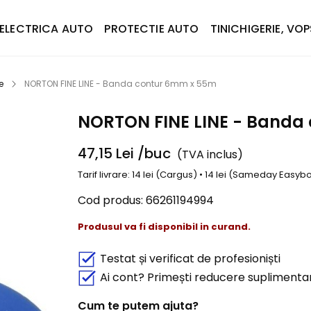
ELECTRICA AUTO
PROTECTIE AUTO
TINICHIGERIE, VOP
e
NORTON FINE LINE - Banda contur 6mm x 55m
NORTON FINE LINE - Banda
47,15
Lei
/buc
(TVA inclus)
Tarif livrare: 14 lei (Cargus) • 14 lei (Sameday Easy
Cod produs:
66261194994
Produsul va fi disponibil in curand.
Testat și verificat de profesioniști
Ai cont? Primești reducere suplimenta
Cum te putem ajuta?