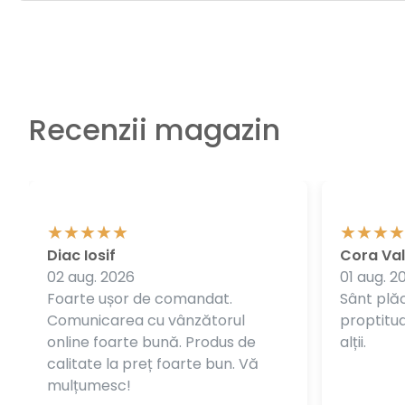
Recenzii magazin
Diac Iosif
Cora Val
02 aug. 2026
01 aug. 2
Foarte ușor de comandat.
Sânt plăc
Comunicarea cu vânzătorul
proptitudi
online foarte bună. Produs de
alții.
calitate la preț foarte bun. Vă
mulțumesc!