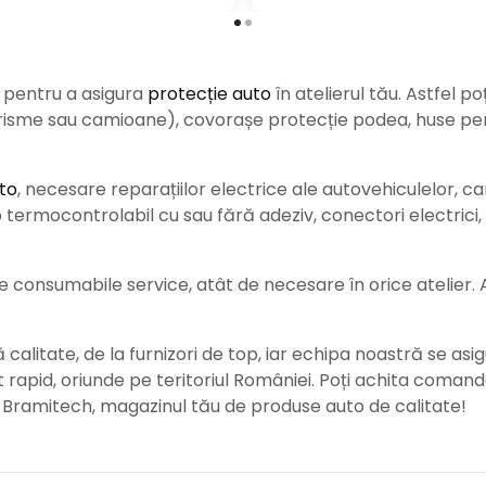
e pentru a asigura
protecție auto
î
n atelierul tău. Astfel po
urisme sau camioane), covorașe protecție podea, huse pent
to
, necesare reparațiilor electrice ale autovehiculelor, c
ermocontrolabil cu sau fără adeziv, conectori electrici, b
consumabile service, atât de necesare în orice atelier. Ace
alitate, de la furnizori de top, iar echipa noastră se asig
rat rapid, oriunde pe teritoriul României. Poți achita coman
e Bramitech, magazinul tău de produse auto de calitate!