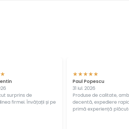
entin
Paul Popescu
026
31 iul. 2026
ut surprins de
Produse de calitate, am
nea firmei. Învățații și pe
decentă, expediere rapi
primă experiență plăcut