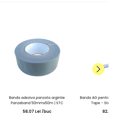
Banda adeziva panzata argintie
Banda AG pentru t
Panzeband 50mmx50m | STC
Tape - Ste
58,07
Lei
/buc
82,0