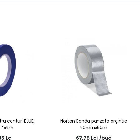
ru contur, BLUE,
Norton Banda panzata argintie
*55m
50mmx50m
95
Lei
67,78
Lei
/buc