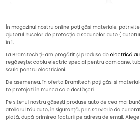
În magazinul nostru online poți găsi materiale, potrivit
ajutorul huselor de protecție a scaunelor auto ( autot
în 1.
La Bramitech ți-am pregătit și produse de
electrică au
regăsește: cablu electric special pentru camioane, tub t
scule pentru electricieni.
De asemenea, în oferta Bramitech poți găsi și materiale 
te protejezi în munca ce o desfășori.
Pe site-ul nostru găsești produse auto de cea mai bună c
atelierul tău auto, în siguranță, prin serviciile de curie
plată, după primirea facturii pe adresa de email. Aleg