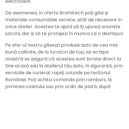
electricieni.
De asemenea, în oferta Bramitech poți găsi și
materiale consumabile service, atât de necesare în
orice atelier. Acestea te ajută să îți ușurezi anumite
sarcini, dar și să te protejezi în munca ce o desfășori.
Pe site-ul nostru găsești produse auto de cea mai
bună calitate, de la furnizori de top, iar echipa
noastră se asigură că acestea sunt livrate direct la
tine acasă sau la atelierul tău auto, în siguranță, prin
serviciile de curierat rapid, oriunde pe teritoriul
României. Poți achita comanda prin ramburs, la
primirea coletului sau prin ordin de plată, după
primirea facturii pe adresa de email. Alege
Bramitech, magazinul tău de produse auto de
calitate!