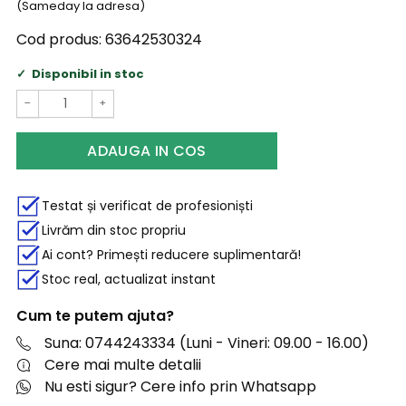
(Sameday la adresa)
Cod produs:
63642530324
Disponibil in stoc
−
+
ADAUGA IN COS
Testat și verificat de profesioniști
Livrăm din stoc propriu
Ai cont? Primești reducere suplimentară!
Stoc real, actualizat instant
Cum te putem ajuta?
Suna: 0744243334 (Luni - Vineri: 09.00 - 16.00)
Cere mai multe detalii
Nu esti sigur? Cere info prin Whatsapp