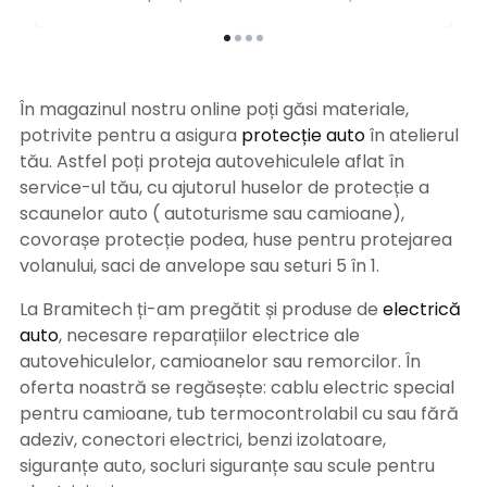
În magazinul nostru online poți găsi materiale,
potrivite pentru a asigura
protecție auto
î
n atelierul
tău. Astfel poți proteja autovehiculele aflat în
service-ul tău, cu ajutorul huselor de protecție a
scaunelor auto ( autoturisme sau camioane),
covorașe protecție podea, huse pentru protejarea
volanului, saci de anvelope sau seturi 5 în 1.
La Bramitech ți-am pregătit și produse de
electrică
auto
, necesare reparațiilor electrice ale
autovehiculelor, camioanelor sau remorcilor. În
oferta noastră se regăsește: cablu electric special
pentru camioane, tub termocontrolabil cu sau fără
adeziv, conectori electrici, benzi izolatoare,
siguranțe auto, socluri siguranțe sau scule pentru