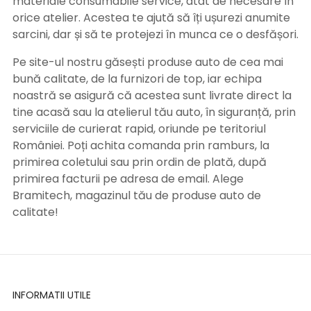
materiale consumabile service, atât de necesare în
orice atelier. Acestea te ajută să îți ușurezi anumite
sarcini, dar și să te protejezi în munca ce o desfășori.
Pe site-ul nostru găsești produse auto de cea mai
bună calitate, de la furnizori de top, iar echipa
noastră se asigură că acestea sunt livrate direct la
tine acasă sau la atelierul tău auto, în siguranță, prin
serviciile de curierat rapid, oriunde pe teritoriul
României. Poți achita comanda prin ramburs, la
primirea coletului sau prin ordin de plată, după
primirea facturii pe adresa de email. Alege
Bramitech, magazinul tău de produse auto de
calitate!
INFORMATII UTILE