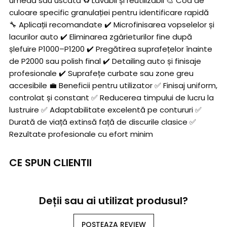
umedă sau uscată ♻️ Lavabil și reutilizabil 🎨 Cod de
culoare specific granulației pentru identificare rapidă
🔧 Aplicații recomandate ✔️ Microfinisarea vopselelor și
lacurilor auto ✔️ Eliminarea zgârieturilor fine după
șlefuire P1000–P1200 ✔️ Pregătirea suprafețelor înainte
de P2000 sau polish final ✔️ Detailing auto și finisaje
profesionale ✔️ Suprafețe curbate sau zone greu
accesibile 💼 Beneficii pentru utilizator ✅ Finisaj uniform,
controlat și constant ✅ Reducerea timpului de lucru la
lustruire ✅ Adaptabilitate excelentă pe contururi ✅
Durată de viață extinsă față de discurile clasice ✅
Rezultate profesionale cu efort minim
CE SPUN CLIENTII
Deții sau ai utilizat produsul?
POSTEAZA REVIEW