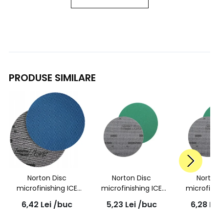
PRODUSE SIMILARE
Norton Disc
Norton Disc
Norton
microfinishing ICE
microfinishing ICE
microfini
Q255 150mm P1500
Q255 80mm P3000
Q255 150
6,42
Lei
/buc
5,23
Lei
/buc
6,28
Le