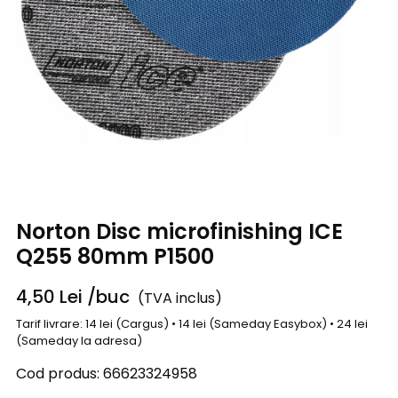
Norton Disc microfinishing ICE
Q255 80mm P1500
4,50
Lei
/buc
(TVA inclus)
Tarif livrare: 14 lei (Cargus) • 14 lei (Sameday Easybox) • 24 lei
(Sameday la adresa)
Cod produs:
66623324958