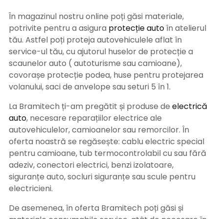
În magazinul nostru online poți găsi materiale,
potrivite pentru a asigura
protecție auto
î
n atelierul
tău. Astfel poți proteja autovehiculele aflat în
service-ul tău, cu ajutorul huselor de protecție a
scaunelor auto ( autoturisme sau camioane),
covorașe protecție podea, huse pentru protejarea
volanului, saci de anvelope sau seturi 5 în 1.
La Bramitech ți-am pregătit și produse de
electrică
auto
, necesare reparațiilor electrice ale
autovehiculelor, camioanelor sau remorcilor. În
oferta noastră se regăsește: cablu electric special
pentru camioane, tub termocontrolabil cu sau fără
adeziv, conectori electrici, benzi izolatoare,
siguranțe auto, socluri siguranțe sau scule pentru
electricieni.
De asemenea, în oferta Bramitech poți găsi și