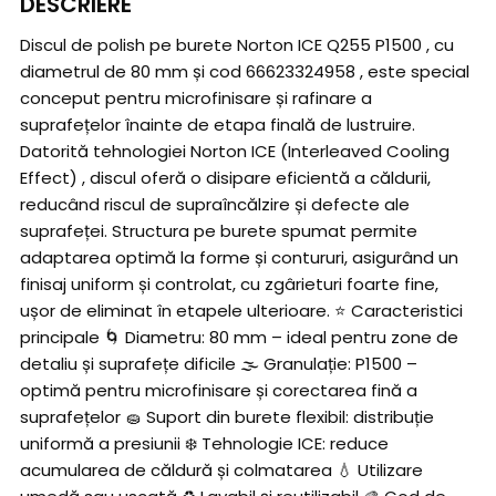
DESCRIERE
Discul de polish pe burete Norton ICE Q255 P1500 , cu
diametrul de 80 mm și cod 66623324958 , este special
conceput pentru microfinisare și rafinare a
suprafețelor înainte de etapa finală de lustruire.
Datorită tehnologiei Norton ICE (Interleaved Cooling
Effect) , discul oferă o disipare eficientă a căldurii,
reducând riscul de supraîncălzire și defecte ale
suprafeței. Structura pe burete spumat permite
adaptarea optimă la forme și contururi, asigurând un
finisaj uniform și controlat, cu zgârieturi foarte fine,
ușor de eliminat în etapele ulterioare. ⭐ Caracteristici
principale 🌀 Diametru: 80 mm – ideal pentru zone de
detaliu și suprafețe dificile 🌫️ Granulație: P1500 –
optimă pentru microfinisare și corectarea fină a
suprafețelor 🧽 Suport din burete flexibil: distribuție
uniformă a presiunii ❄️ Tehnologie ICE: reduce
acumularea de căldură și colmatarea 💧 Utilizare