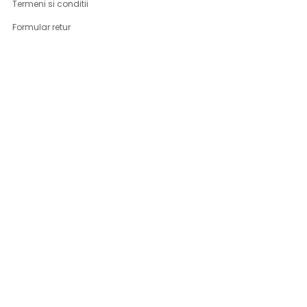
Termeni si conditii
Formular retur
Confidentialitate
Politica de Cookies
ANPC
Solutionarea litigiilor
Informatii legale
ASISTENTA
Contact
Cum cumpar
Cum platesc
Livrarea produselor
Returnare produse