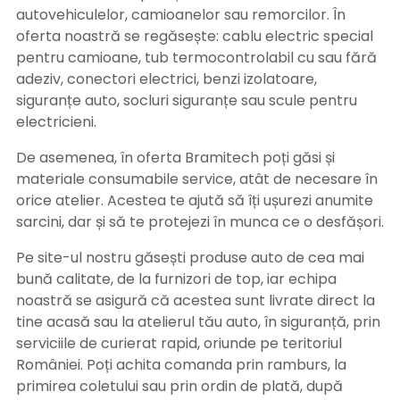
autovehiculelor, camioanelor sau remorcilor. În
oferta noastră se regăsește: cablu electric special
pentru camioane, tub termocontrolabil cu sau fără
adeziv, conectori electrici, benzi izolatoare,
siguranțe auto, socluri siguranțe sau scule pentru
electricieni.
De asemenea, în oferta Bramitech poți găsi și
materiale consumabile service, atât de necesare în
orice atelier. Acestea te ajută să îți ușurezi anumite
sarcini, dar și să te protejezi în munca ce o desfășori.
Pe site-ul nostru găsești produse auto de cea mai
bună calitate, de la furnizori de top, iar echipa
noastră se asigură că acestea sunt livrate direct la
tine acasă sau la atelierul tău auto, în siguranță, prin
serviciile de curierat rapid, oriunde pe teritoriul
României. Poți achita comanda prin ramburs, la
primirea coletului sau prin ordin de plată, după