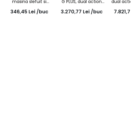
masina slefuit si
G PLUS, dual action
dual action
discuri Multi Air,
(orbitala), orbita
cu doi acu
346,45
Lei
/buc
3.270,77
Lei
/buc
7.821,77
duritate Medie
15mm, penntru pad
FARECLA 
(include adaptor
150mm, GPT202
GPT
Festool)