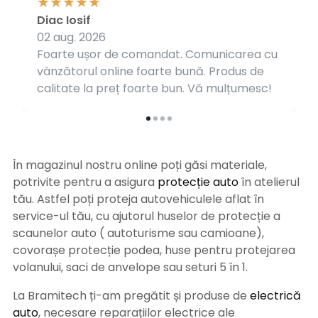
Diac Iosif
02 aug. 2026
Foarte ușor de comandat. Comunicarea cu
vânzătorul online foarte bună. Produs de
calitate la preț foarte bun. Vă mulțumesc!
În magazinul nostru online poți găsi materiale,
potrivite pentru a asigura
protecție auto
î
n atelierul
tău. Astfel poți proteja autovehiculele aflat în
service-ul tău, cu ajutorul huselor de protecție a
scaunelor auto ( autoturisme sau camioane),
covorașe protecție podea, huse pentru protejarea
volanului, saci de anvelope sau seturi 5 în 1.
La Bramitech ți-am pregătit și produse de
electrică
auto
, necesare reparațiilor electrice ale