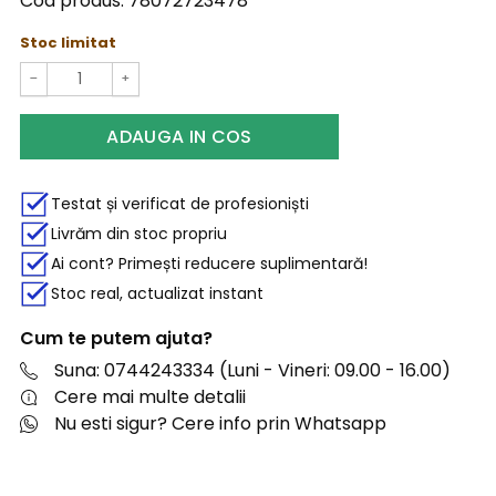
Cod produs:
78072723478
Stoc limitat
−
+
ADAUGA IN COS
Testat și verificat de profesioniști
Livrăm din stoc propriu
Ai cont? Primești reducere suplimentară!
Stoc real, actualizat instant
Cum te putem ajuta?
Suna: 0744243334 (Luni - Vineri: 09.00 - 16.00)
Cere mai multe detalii
Nu esti sigur? Cere info prin Whatsapp