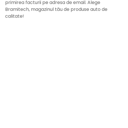
primirea facturii pe adresa de email. Alege
Bramitech, magazinul tău de produse auto de
calitate!
INFORMATII UTILE
Termeni si conditii
Formular retur
Confidentialitate
Politica de Cookies
ANPC
Solutionarea litigiilor
Informatii legale