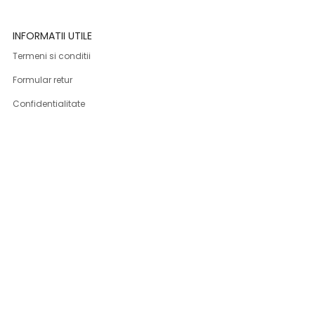
INFORMATII UTILE
Termeni si conditii
Formular retur
Confidentialitate
Politica de Cookies
ANPC
Solutionarea litigiilor
Informatii legale
ASISTENTA
Contact
Cum cumpar
Cum platesc