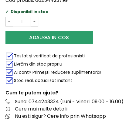
Cod produs:
66254423799
Disponibil in stoc
−
+
ADAUGA IN COS
Testat și verificat de profesioniști
Livrăm din stoc propriu
Ai cont? Primești reducere suplimentară!
Stoc real, actualizat instant
Cum te putem ajuta?
Suna: 0744243334 (Luni - Vineri: 09.00 - 16.00)
Cere mai multe detalii
Nu esti sigur? Cere info prin Whatsapp