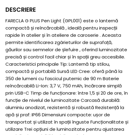
DESCRIERE
FARECLA G PLUS Pen Light (GPL001) este o lanternă
compactă și reîncărcabilă , ideală pentru inspecții
rapide în atelier și în ateliere de caroserie . Aceasta
permite identificarea zgârieturilor de suprafață,
găurilor sau semnelor de șlefuire , oferind luminozitate
precisă și control facil chiar și în spații greu accesibile.
Caracteristici principale Tip: Lanternă tip stilou,
compactă și portabilă Sursă LED Cree: oferă până la
350 de lumeni cu fascicul puternic de 90 m Baterie
reîncărcabilă Li-Ion: 3,7 V, 750 mAh, încărcare simplă
prin USB-C Timp de funcționare: între 1,5 și 20 de ore, în
funcție de nivelul de luminozitate Carcasă durabilă:
aluminiu anodizat, rezistentă și robustă Rezistență la
apă și praf: IP66 Dimensiuni compacte: ușor de
transportat și utilizat în spații înguste Funcționalitate și
utilizare Trei opțiuni de luminozitate pentru ajustarea