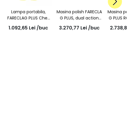
Lampa portabila,
Masina polish FARECLA
Masina poli
FARECLAG PLUS Chek
G PLUS, dual action
G PLUS ROT
Light, GPL006
(orbitala), orbita
GPT
1.092,65
Lei
/buc
3.270,77
Lei
/buc
2.738,80
15mm, penntru pad
150mm, GPT202