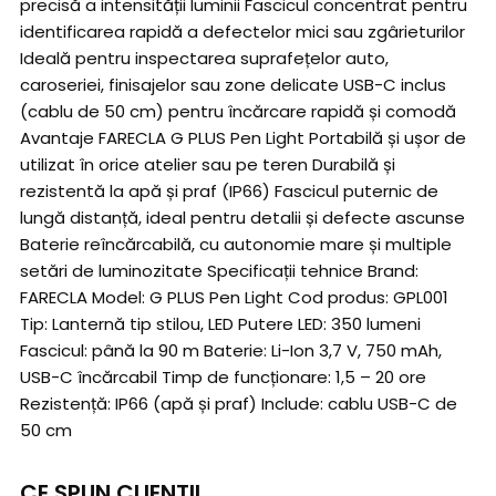
precisă a intensității luminii Fascicul concentrat pentru
identificarea rapidă a defectelor mici sau zgârieturilor
Ideală pentru inspectarea suprafețelor auto,
caroseriei, finisajelor sau zone delicate USB-C inclus
(cablu de 50 cm) pentru încărcare rapidă și comodă
Avantaje FARECLA G PLUS Pen Light Portabilă și ușor de
utilizat în orice atelier sau pe teren Durabilă și
rezistentă la apă și praf (IP66) Fascicul puternic de
lungă distanță, ideal pentru detalii și defecte ascunse
Baterie reîncărcabilă, cu autonomie mare și multiple
setări de luminozitate Specificații tehnice Brand:
FARECLA Model: G PLUS Pen Light Cod produs: GPL001
Tip: Lanternă tip stilou, LED Putere LED: 350 lumeni
Fascicul: până la 90 m Baterie: Li-Ion 3,7 V, 750 mAh,
USB-C încărcabil Timp de funcționare: 1,5 – 20 ore
Rezistență: IP66 (apă și praf) Include: cablu USB-C de
50 cm
CE SPUN CLIENTII