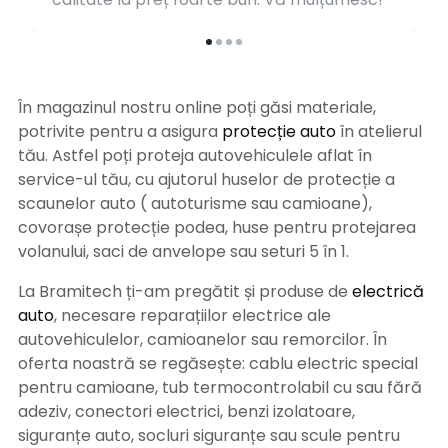
În magazinul nostru online poți găsi materiale,
potrivite pentru a asigura
protecție auto
î
n atelierul
tău. Astfel poți proteja autovehiculele aflat în
service-ul tău, cu ajutorul huselor de protecție a
scaunelor auto ( autoturisme sau camioane),
covorașe protecție podea, huse pentru protejarea
volanului, saci de anvelope sau seturi 5 în 1.
La Bramitech ți-am pregătit și produse de
electrică
auto
, necesare reparațiilor electrice ale
autovehiculelor, camioanelor sau remorcilor. În
oferta noastră se regăsește: cablu electric special
pentru camioane, tub termocontrolabil cu sau fără
adeziv, conectori electrici, benzi izolatoare,
siguranțe auto, socluri siguranțe sau scule pentru