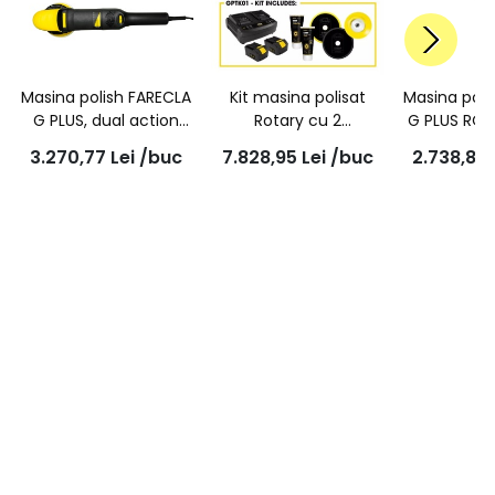
Masina polish FARECLA
Kit masina polisat
Masina poli
G PLUS, dual action
Rotary cu 2
G PLUS ROT
(orbitala), orbita
Acumulatori, FARECLA
GPT
3.270,77
Lei
/buc
7.828,95
Lei
/buc
2.738,80
15mm, penntru pad
G PLUS, GPTK01
150mm, GPT202