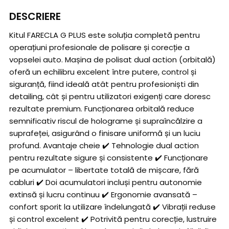
DESCRIERE
Kitul FARECLA G PLUS este soluția completă pentru
operațiuni profesionale de polisare și corecție a
vopselei auto. Mașina de polisat dual action (orbitală)
oferă un echilibru excelent între putere, control și
siguranță, fiind ideală atât pentru profesioniști din
detailing, cât și pentru utilizatori exigenți care doresc
rezultate premium. Funcționarea orbitală reduce
semnificativ riscul de holograme și supraîncălzire a
suprafeței, asigurând o finisare uniformă și un luciu
profund. Avantaje cheie ✔️ Tehnologie dual action
pentru rezultate sigure și consistente ✔️ Funcționare
pe acumulator – libertate totală de mișcare, fără
cabluri ✔️ Doi acumulatori incluși pentru autonomie
extinsă și lucru continuu ✔️ Ergonomie avansată –
confort sporit la utilizare îndelungată ✔️ Vibrații reduse
și control excelent ✔️ Potrivită pentru corecție, lustruire