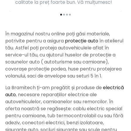
calitate la preț foarte bun. Vă mulțumesc!
În magazinul nostru online poți găsi materiale,
potrivite pentru a asigura
protecție auto
î
n atelierul
tău. Astfel poți proteja autovehiculele aflat în
service-ul tău, cu ajutorul huselor de protecție a
scaunelor auto ( autoturisme sau camioane),
covorașe protecție podea, huse pentru protejarea
volanului, saci de anvelope sau seturi 5 în 1.
La Bramitech ți-am pregătit și produse de
electrică
auto
, necesare reparațiilor electrice ale
autovehiculelor, camioanelor sau remorcilor. În
oferta noastră se regăsește: cablu electric special
pentru camioane, tub termocontrolabil cu sau fără
adeziv, conectori electrici, benzi izolatoare,
siguranțe auto, socluri siguranțe sau scule pentru