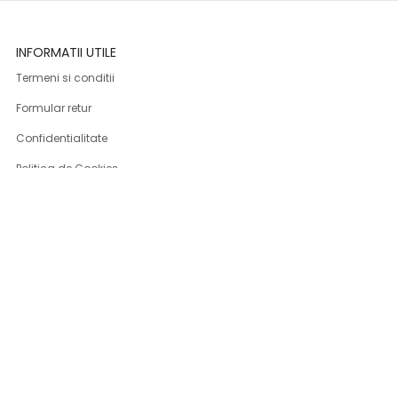
INFORMATII UTILE
Termeni si conditii
Formular retur
Confidentialitate
Politica de Cookies
ANPC
Solutionarea litigiilor
Informatii legale
ASISTENTA
Contact
Cum cumpar
Cum platesc