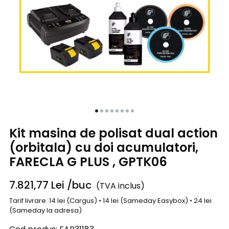
Kit masina de polisat dual action
(orbitala) cu doi acumulatori,
FARECLA G PLUS , GPTK06
7.821,77
Lei
/buc
(TVA inclus)
Tarif livrare: 14 lei (Cargus) • 14 lei (Sameday Easybox) • 24 lei
(Sameday la adresa)