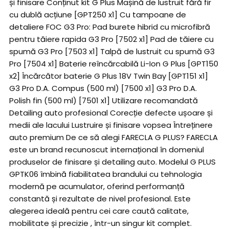
și finisare Conținut kit G Plus Mașină de lustruit fără fir
cu dublă acțiune [GPT250 x1] Cu tampoane de
detaliere FOC G3 Pro: Pad burete hibrid cu microfibră
pentru tăiere rapida G3 Pro [7502 x1] Pad de tăiere cu
spumă G3 Pro [7503 x1] Talpă de lustruit cu spumă G3
Pro [7504 x1] Baterie reîncărcabilă Li-Ion G Plus [GPT150
x2] Încărcător baterie G Plus 18V Twin Bay [GPT151 x1]
G3 Pro D.A. Compus (500 ml) [7500 x1] G3 Pro D.A.
Polish fin (500 ml) [7501 x1] Utilizare recomandată
Detailing auto profesional Corecție defecte ușoare și
medii ale lacului Lustruire și finisare vopsea Întreținere
auto premium De ce să alegi FARECLA G PLUS? FARECLA
este un brand recunoscut internațional în domeniul
produselor de finisare și detailing auto. Modelul G PLUS
GPTK06 îmbină fiabilitatea brandului cu tehnologia
modernă pe acumulator, oferind performanță
constantă și rezultate de nivel profesional. Este
alegerea ideală pentru cei care caută calitate,
mobilitate și precizie , într-un singur kit complet.