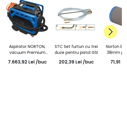
Aspirator NORTON,
STC Set furtun cu trei
Norton blo
vacuum Premium
duze pentru pistol GSI
38mm pen
CV4E 40/L - 5 ani
autoa
7.663,92
Lei
/buc
202,39
Lei
/buc
71,91
Le
garantie