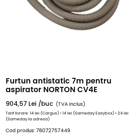
Furtun antistatic 7m pentru
aspirator NORTON CV4E
904,57
Lei
/buc
(TVA inclus)
Tarif livrare: 14 lei (Cargus) • 14 lei (Sameday Easybox) • 24 lei
(Sameday la adresa)
Cod produs:
78072757449