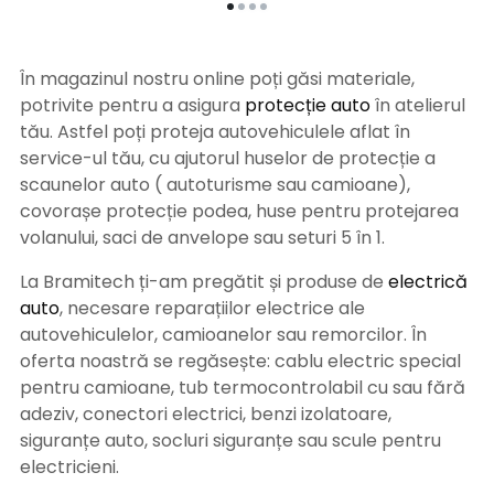
În magazinul nostru online poți găsi materiale,
potrivite pentru a asigura
protecție auto
î
n atelierul
tău. Astfel poți proteja autovehiculele aflat în
service-ul tău, cu ajutorul huselor de protecție a
scaunelor auto ( autoturisme sau camioane),
covorașe protecție podea, huse pentru protejarea
volanului, saci de anvelope sau seturi 5 în 1.
La Bramitech ți-am pregătit și produse de
electrică
auto
, necesare reparațiilor electrice ale
autovehiculelor, camioanelor sau remorcilor. În
oferta noastră se regăsește: cablu electric special
pentru camioane, tub termocontrolabil cu sau fără
adeziv, conectori electrici, benzi izolatoare,
siguranțe auto, socluri siguranțe sau scule pentru
electricieni.