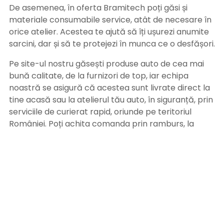
De asemenea, în oferta Bramitech poți găsi și
materiale consumabile service, atât de necesare în
orice atelier. Acestea te ajută să îți ușurezi anumite
sarcini, dar și să te protejezi în munca ce o desfășori.
Pe site-ul nostru găsești produse auto de cea mai
bună calitate, de la furnizori de top, iar echipa
noastră se asigură că acestea sunt livrate direct la
tine acasă sau la atelierul tău auto, în siguranță, prin
serviciile de curierat rapid, oriunde pe teritoriul
României. Poți achita comanda prin ramburs, la
primirea coletului sau prin ordin de plată, după
primirea facturii pe adresa de email. Alege
Bramitech, magazinul tău de produse auto de
calitate!