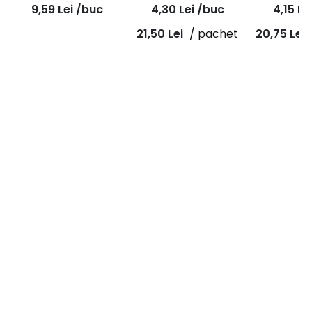
SL3, RazorStar R990S,
50mm, R884P
50mm, 
9,59
Lei
/buc
4,30
Lei
/buc
4,15
Le
50mm
21,50
Lei
/ pachet
20,75
Lei