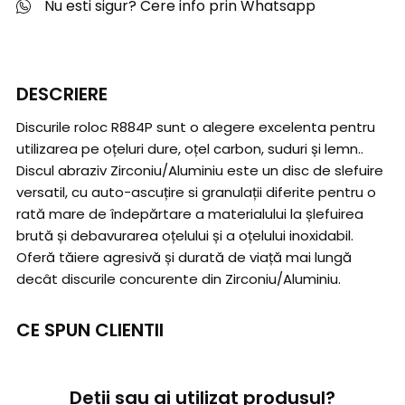
Nu esti sigur? Cere info prin Whatsapp
DESCRIERE
Discurile roloc R884P sunt o alegere excelenta pentru
utilizarea pe oțeluri dure, oțel carbon, suduri și lemn..
Discul abraziv Zirconiu/Aluminiu este un disc de slefuire
versatil, cu auto-ascuțire si granulații diferite pentru o
rată mare de îndepărtare a materialului la șlefuirea
brută și debavurarea oțelului și a oțelului inoxidabil.
Oferă tăiere agresivă și durată de viață mai lungă
decât discurile concurente din Zirconiu/Aluminiu.
CE SPUN CLIENTII
Deții sau ai utilizat produsul?