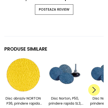
POSTEAZA REVIEW
PRODUSE SIMILARE
Disc abraziv NORTON
Disc Norton, P50,
Disc Nort
P36, prindere rapida
prindere rapida SL3,
prindere r