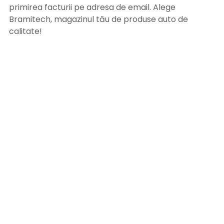
primirea facturii pe adresa de email. Alege
Bramitech, magazinul tău de produse auto de
calitate!
INFORMATII UTILE
Termeni si conditii
Formular retur
Confidentialitate
Politica de Cookies
ANPC
Solutionarea litigiilor
Informatii legale