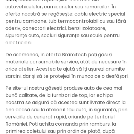
autovehiculelor, camioanelor sau remorcilor. În
oferta noastră se regăsește: cablu electric special
pentru camioane, tub termocontrolabil cu sau fără
adeziv, conectori electrici, benzi izolatoare,
siguranțe auto, socluri siguranțe sau scule pentru
electricieni.
De asemenea, în oferta Bramitech poți găsi și
materiale consumabile service, atât de necesare în
orice atelier. Acestea te ajută să îți ușurezi anumite
sarcini, dar și să te protejezi în munca ce o desfășori.
Pe site-ul nostru găsești produse auto de cea mai
bună calitate, de la furnizori de top, iar echipa
noastră se asigură că acestea sunt livrate direct la
tine acasă sau la atelierul tău auto, în siguranță, prin
serviciile de curierat rapid, oriunde pe teritoriul
României. Poți achita comanda prin ramburs, la
primirea coletului sau prin ordin de plată, după