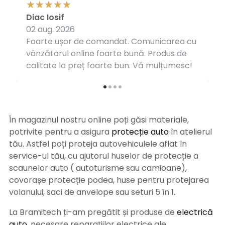
Diac Iosif
02 aug. 2026
Foarte ușor de comandat. Comunicarea cu
vânzătorul online foarte bună. Produs de
calitate la preț foarte bun. Vă mulțumesc!
În magazinul nostru online poți găsi materiale,
potrivite pentru a asigura
protecție auto
î
n atelierul
tău. Astfel poți proteja autovehiculele aflat în
service-ul tău, cu ajutorul huselor de protecție a
scaunelor auto ( autoturisme sau camioane),
covorașe protecție podea, huse pentru protejarea
volanului, saci de anvelope sau seturi 5 în 1.
La Bramitech ți-am pregătit și produse de
electrică
auto
, necesare reparațiilor electrice ale