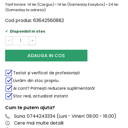
Tarif livrare: 14 lei (Cargus) • 14 lei (Sameday Easybox) • 24 lei
(Sameday la adresa)
Cod produs:
63642560882
Disponibil in stoc
−
+
ADAUGA IN COS
Testat și verificat de profesioniști
Livrăm din stoc propriu
Ai cont? Primești reducere suplimentară!
Stoc real, actualizat instant
Cum te putem ajuta?
Suna: 0744243334 (Luni - Vineri: 09.00 - 16.00)
Cere mai multe detalii