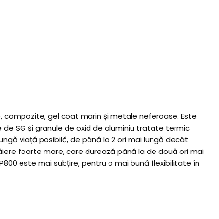
ite, compozite, gel coat marin și metale neferoase. Este
ie de SG și granule de oxid de aluminiu tratate termic
ngă viață posibilă, de până la 2 ori mai lungă decât
ăiere foarte mare, care durează până la de două ori mai
 P800 este mai subțire, pentru o mai bună flexibilitate în