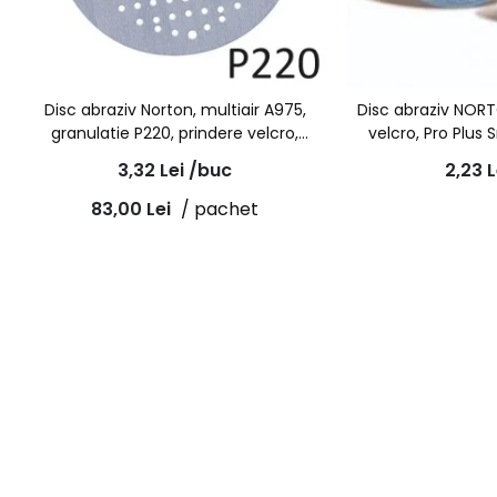
Disc abraziv Norton, multiair A975,
Disc abraziv NORT
granulatie P220, prindere velcro,
velcro, Pro Plus 
diametru 150mm
7
3,32
Lei
/buc
2,23
L
83,00
Lei
/ pachet