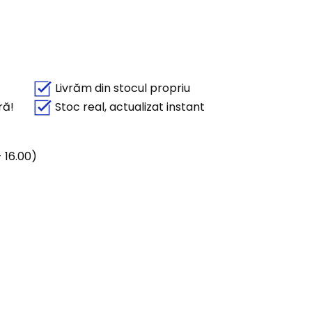
Livrăm din stocul propriu
ră!
Stoc real, actualizat instant
 16.00)