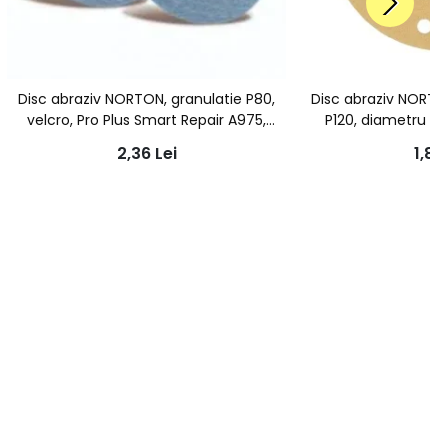
Disc abraziv NORTON, granulatie P80,
Disc abraziv NORTO
velcro, Pro Plus Smart Repair A975,
P120, diametru 15
76mm
aspir
2,36
Lei
1,86