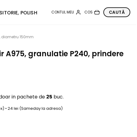
SITORIE, POLISH
cro, diametru 150mm
ir A975, granulatie P240, prindere
 doar in pachete de
25
buc.
box) • 24 lei (Sameday la adresa)