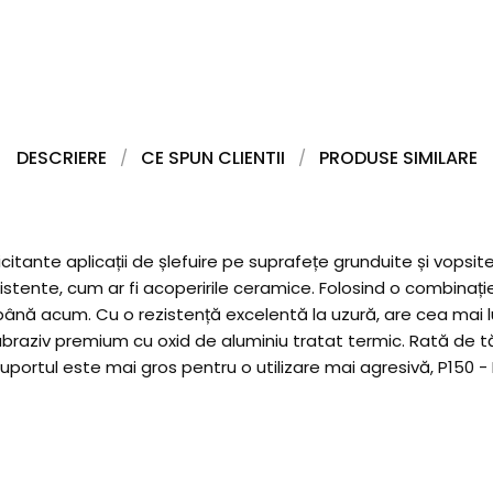
DESCRIERE
CE SPUN CLIENTII
PRODUSE SIMILARE
icitante aplicații de șlefuire pe suprafețe grunduite și vops
zistente, cum ar fi acoperirile ceramice. Folosind o combinaț
ână acum. Cu o rezistență excelentă la uzură, are cea mai lu
raziv premium cu oxid de aluminiu tratat termic. Rată de t
 suportul este mai gros pentru o utilizare mai agresivă, P150 -