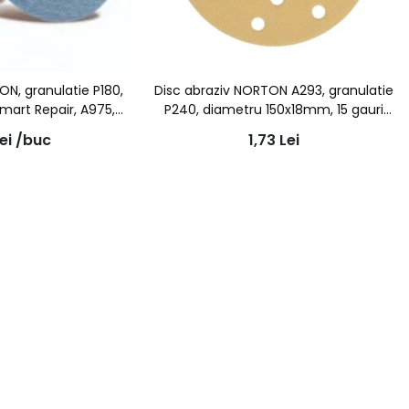
ON, granulatie P180,
Disc abraziv NORTON A293, granulatie
Smart Repair, A975,
P240, diametru 150x18mm, 15 gauri
6mm
aspiratie
ei
/buc
1,73
Lei