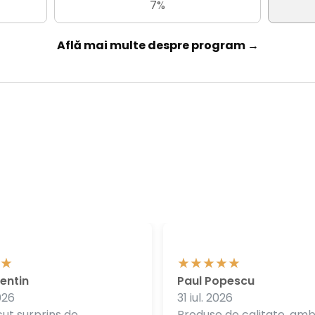
7%
Află mai multe despre program →
entin
Paul Popescu
026
31 iul. 2026
ut surprins de
Produse de calitate, am