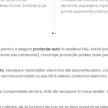
nea firmei. Învățații și pe
decentă, expediere rapi
primă experiență plăcut
e pentru a asigura
protecție auto
î
n atelierul tău. Astfel po
urisme sau camioane), covorașe protecție podea, huse pent
to
, necesare reparațiilor electrice ale autovehiculelor, c
ermocontrolabil cu sau fără adeziv, conectori electrici, b
consumabile service, atât de necesare în orice atelier. Ace
alitate, de la furnizori de top, iar echipa noastră se asig