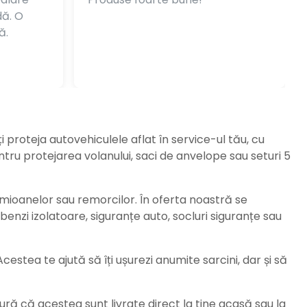
dă. O
ă.
ți proteja autovehiculele aflat în service-ul tău, cu
ru protejarea volanului, saci de anvelope sau seturi 5
amioanelor sau remorcilor. În oferta noastră se
enzi izolatoare, siguranțe auto, socluri siguranțe sau
stea te ajută să îți ușurezi anumite sarcini, dar și să
ură că acestea sunt livrate direct la tine acasă sau la