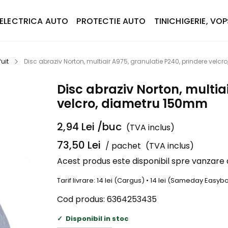
ELECTRICA AUTO
PROTECTIE AUTO
TINICHIGERIE, VOP
uit
Disc abraziv Norton, multiair A975, granulatie P240, prindere vel
Disc abraziv Norton, multia
velcro, diametru 150mm
2,94
Lei
/buc
(TVA inclus)
73,50
Lei
/ pachet
(TVA inclus)
Acest produs este disponibil spre vanzare
Tarif livrare: 14 lei (Cargus) • 14 lei (Sameday Easy
Cod produs:
6364253435
Disponibil in stoc