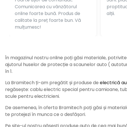
Comunicarea cu vânzătorul
proptitudi
online foarte bună. Produs de
alții.
calitate la preț foarte bun. Vă
mulțumesc!
În magazinul nostru online poți găsi materiale, potrivit
ajutorul huselor de protecție a scaunelor auto ( autot
în 1.
La Bramitech ți-am pregătit și produse de
electrică au
regăsește: cablu electric special pentru camioane, tub t
scule pentru electricieni.
De asemenea, în oferta Bramitech poți găsi și materiale 
te protejezi în munca ce o desfășori.
Pe site-ul nostru găsești produse auto de cea mai bună c