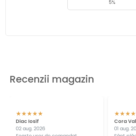
5%
Recenzii magazin
Diac Iosif
Cora Val
02 aug. 2026
01 aug. 2
Foarte ușor de comandat.
Sânt plăc