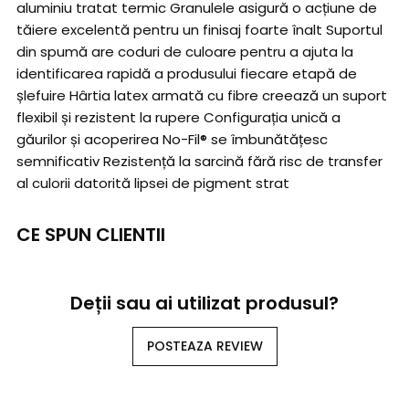
aluminiu tratat termic Granulele asigură o acțiune de
tăiere excelentă pentru un finisaj foarte înalt Suportul
din spumă are coduri de culoare pentru a ajuta la
identificarea rapidă a produsului fiecare etapă de
șlefuire Hârtia latex armată cu fibre creează un suport
flexibil și rezistent la rupere Configurația unică a
găurilor și acoperirea No-Fil® se îmbunătățesc
semnificativ Rezistență la sarcină fără risc de transfer
al culorii datorită lipsei de pigment strat
CE SPUN CLIENTII
Deții sau ai utilizat produsul?
POSTEAZA REVIEW