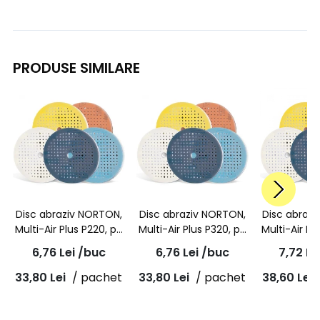
PRODUSE SIMILARE
Disc abraziv NORTON,
Disc abraziv NORTON,
Disc abraz
Multi-Air Plus P220, pe
Multi-Air Plus P320, pe
Multi-Air Pl
burete, rosu, A975,
burete, portocaliu,
burete, bl
6,76
Lei
/buc
6,76
Lei
/buc
7,72
Le
150mm
A975, 150mm
A975, 
33,80
Lei
/ pachet
33,80
Lei
/ pachet
38,60
Lei