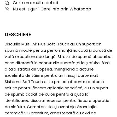
Cere mai multe detalii
Nu esti sigur? Cere info prin Whatsapp
DESCRIERE
Discurile Multi-Air Plus Soft-Touch au un suport din
spumă moale pentru performanță ridicată și durată de
viață excepțional de lungă. Stratul de spumă absoarbe
orice diferență în contururile suprafeței la șlefuire, fără
a tăia stratul de vopsea, menținând o acțiune
excelentă de tăiere pentru un finisaj foarte înalt.
Sistemul SoftTouch este proiectat pentru a oferi o
soluție pentru fiecare aplicație specifică, cu un suport
de spumă codat de culori pentru a ajuta la
identificarea discului necesar, pentru fiecare operatie
de slefuire. Caracteristici și avantaje Granulație
ceramică SG premium, amestecată cu oxid de