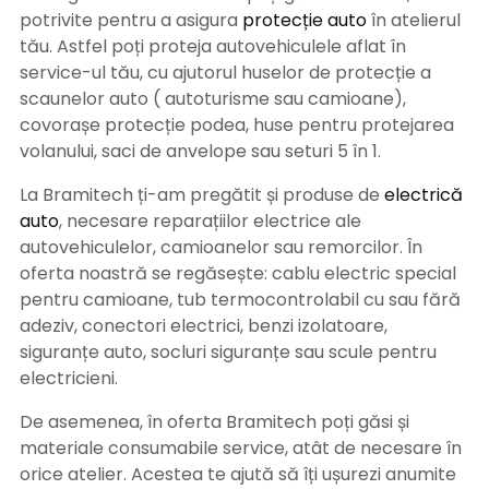
potrivite pentru a asigura
protecție auto
î
n atelierul
tău. Astfel poți proteja autovehiculele aflat în
service-ul tău, cu ajutorul huselor de protecție a
scaunelor auto ( autoturisme sau camioane),
covorașe protecție podea, huse pentru protejarea
volanului, saci de anvelope sau seturi 5 în 1.
La Bramitech ți-am pregătit și produse de
electrică
auto
, necesare reparațiilor electrice ale
autovehiculelor, camioanelor sau remorcilor. În
oferta noastră se regăsește: cablu electric special
pentru camioane, tub termocontrolabil cu sau fără
adeziv, conectori electrici, benzi izolatoare,
siguranțe auto, socluri siguranțe sau scule pentru
electricieni.
De asemenea, în oferta Bramitech poți găsi și
materiale consumabile service, atât de necesare în
orice atelier. Acestea te ajută să îți ușurezi anumite