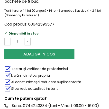
pachete de
5
buc.
Tarif livrare: 14 lei (Cargus) • 14 lei (Sameday Easybox) • 24 lei
(Sameday la adresa)
Cod produs:
63642595577
Disponibil in stoc
−
+
ADAUGA IN COS
Testat și verificat de profesioniști
Livrăm din stoc propriu
Ai cont? Primești reducere suplimentară!
Stoc real, actualizat instant
Cum te putem ajuta?
Suna: 0744243334 (Luni - Vineri: 09.00 - 16.00)