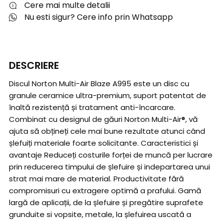
Cere mai multe detalii
Nu esti sigur? Cere info prin Whatsapp
DESCRIERE
Discul Norton Multi-Air Blaze A995 este un disc cu
granule ceramice ultra-premium, suport patentat de
înaltă rezistență și tratament anti-încarcare.
Combinat cu designul de găuri Norton Multi-Air®, vă
ajuta să obțineți cele mai bune rezultate atunci când
șlefuiți materiale foarte solicitante. Caracteristici și
avantaje Reduceți costurile forței de muncă per lucrare
prin reducerea timpului de șlefuire și indepartarea unui
strat mai mare de material. Productivitate fără
compromisuri cu extragere optimă a prafului. Gamă
largă de aplicații, de la șlefuire și pregătire suprafete
grunduite si vopsite, metale, la șlefuirea uscată a