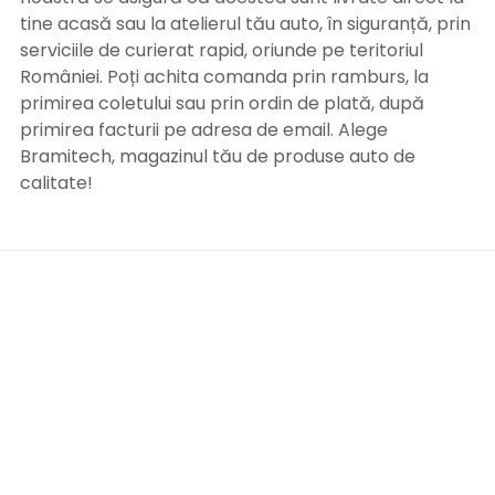
tine acasă sau la atelierul tău auto, în siguranță, prin
serviciile de curierat rapid, oriunde pe teritoriul
României. Poți achita comanda prin ramburs, la
primirea coletului sau prin ordin de plată, după
primirea facturii pe adresa de email. Alege
Bramitech, magazinul tău de produse auto de
calitate!
INFORMATII UTILE
Termeni si conditii
Formular retur
Confidentialitate
Politica de Cookies