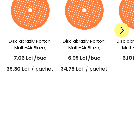
Disc abraziv Norton,
Disc abraziv Norton,
Disc abraz
Multi-Air Blaze,
Multi-Air Blaze,
Multi-Ai
granulatie P40,
granulatie P60,
granulat
7,06
Lei
/buc
6,95
Lei
/buc
6,18
Le
ceramic A995,
ceramic A995,
ceramic
150x18mm
150x18mm
150x
35,30
Lei
/ pachet
34,75
Lei
/ pachet