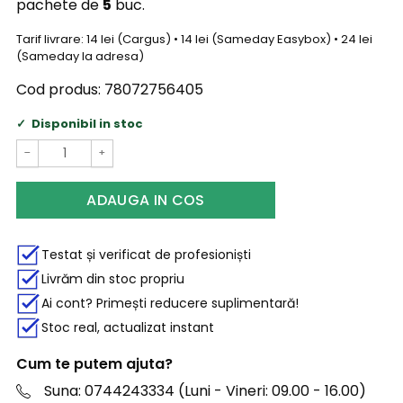
pachete de
5
buc.
Tarif livrare: 14 lei (Cargus) • 14 lei (Sameday Easybox) • 24 lei
(Sameday la adresa)
Cod produs:
78072756405
Disponibil in stoc
−
+
ADAUGA IN COS
Testat și verificat de profesioniști
Livrăm din stoc propriu
Ai cont? Primești reducere suplimentară!
Stoc real, actualizat instant
Cum te putem ajuta?
Suna: 0744243334 (Luni - Vineri: 09.00 - 16.00)