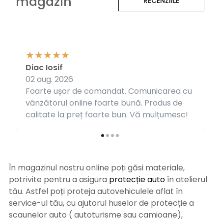
magazin
RECENZIILE
Diac Iosif
02 aug. 2026
Foarte ușor de comandat. Comunicarea cu
vânzătorul online foarte bună. Produs de
calitate la preț foarte bun. Vă mulțumesc!
În magazinul nostru online poți găsi materiale,
potrivite pentru a asigura
protecție auto
î
n atelierul
tău. Astfel poți proteja autovehiculele aflat în
service-ul tău, cu ajutorul huselor de protecție a
scaunelor auto ( autoturisme sau camioane),