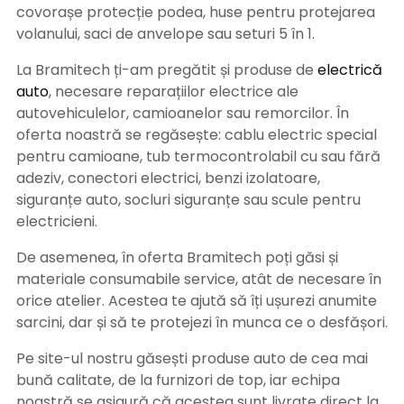
covorașe protecție podea, huse pentru protejarea
volanului, saci de anvelope sau seturi 5 în 1.
La Bramitech ți-am pregătit și produse de
electrică
auto
, necesare reparațiilor electrice ale
autovehiculelor, camioanelor sau remorcilor. În
oferta noastră se regăsește: cablu electric special
pentru camioane, tub termocontrolabil cu sau fără
adeziv, conectori electrici, benzi izolatoare,
siguranțe auto, socluri siguranțe sau scule pentru
electricieni.
De asemenea, în oferta Bramitech poți găsi și
materiale consumabile service, atât de necesare în
orice atelier. Acestea te ajută să îți ușurezi anumite
sarcini, dar și să te protejezi în munca ce o desfășori.
Pe site-ul nostru găsești produse auto de cea mai
bună calitate, de la furnizori de top, iar echipa
noastră se asigură că acestea sunt livrate direct la